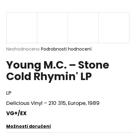
a
j
í
t
?
Průměrné
Neohodnoceno
Podrobnosti hodnocení
hodnocení
Young M.C. – Stone
produktu
je
HLEDAT
Cold Rhymin' LP
0,0
z
5
hvězdiček.
LP
D
Delicious Vinyl – 210 315, Europe, 1989
o
p
VG+/EX
o
r
Možnosti doručení
u