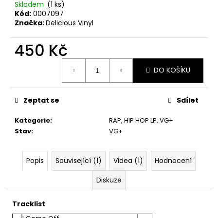
č
Skladem
(1 ks)
u
Kód:
0007097
j
Značka:
Delicious Vinyl
e
m
450 Kč
e
Měrná
DO KOŠÍKU
cena:
MARTIN
KRATOCHVÍL
&
Zeptat se
Sdílet
JAZZ
Q
Kategorie
:
RAP, HIP HOP LP
,
VG+
‎–
Stav
:
VG+
HODOKVAS
(FEASTING)
LP
Popis
Související (1)
Videa (1)
Hodnocení
390
Kč
Diskuze
Tracklist