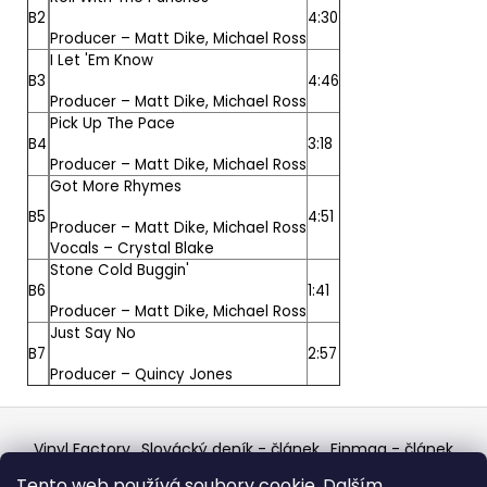
B2
4:30
Producer –
Matt Dike
,
Michael Ross
I Let 'Em Know
B3
4:46
Producer –
Matt Dike
,
Michael Ross
Pick Up The Pace
B4
3:18
Producer –
Matt Dike
,
Michael Ross
Got More Rhymes
B5
4:51
Producer –
Matt Dike
,
Michael Ross
Vocals –
Crystal Blake
Stone Cold Buggin'
B6
1:41
Producer –
Matt Dike
,
Michael Ross
Just Say No
B7
2:57
Producer –
Quincy Jones
Z
á
Vinyl Factory
Slovácký deník - článek
Finmag - článek
p
W Records Mixcloud
Eastalgia
YouTube Profile
Tento web používá soubory cookie. Dalším