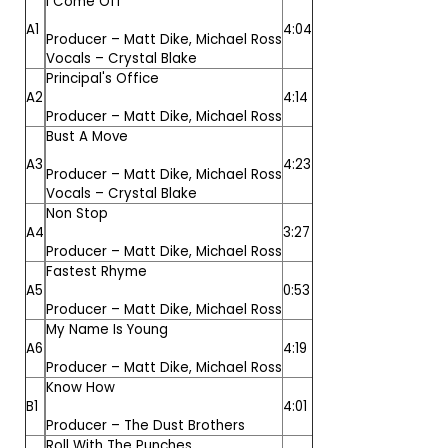
I Come Off
A1
4:04
Producer –
Matt Dike
,
Michael Ross
Vocals –
Crystal Blake
Principal's Office
A2
4:14
Producer –
Matt Dike
,
Michael Ross
Bust A Move
A3
4:23
Producer –
Matt Dike
,
Michael Ross
Vocals –
Crystal Blake
Non Stop
A4
3:27
Producer –
Matt Dike
,
Michael Ross
Fastest Rhyme
A5
0:53
Producer –
Matt Dike
,
Michael Ross
My Name Is Young
A6
4:19
Producer –
Matt Dike
,
Michael Ross
Know How
B1
4:01
Producer –
The Dust Brothers
Roll With The Punches