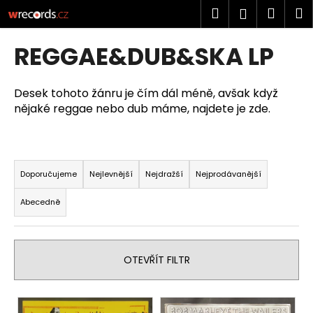
K
Přejít
Hledat
Náku
M
Přihlášen
na
o
obsah
Zpět
Zpět
košík
š
REGGAE&DUB&SKA LP
í
C
k
o
Desek tohoto žánru je čím dál méně, avšak když
nějaké reggae nebo dub máme, najdete je zde.
p
o
t
Ř
ř
a
Doporučujeme
Nejlevnější
Nejdražší
Nejprodávanější
e
z
b
Abecedně
e
u
n
j
í
e
OTEVŘÍT FILTR
p
t
r
e
V
o
n