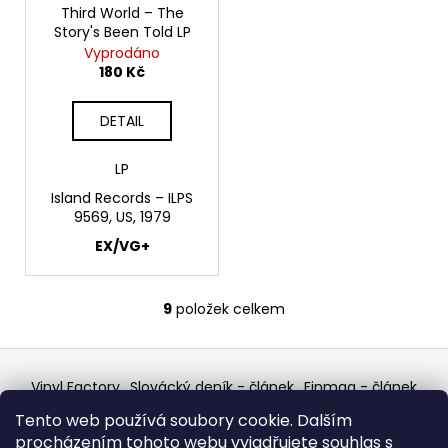
Third World ‎– The
Story's Been Told LP
Vyprodáno
180 Kč
DETAIL
LP
Island Records ‎– ILPS
9569, US, 1979
EX/VG+
9
položek celkem
O
v
Z
l
á
á
Vinyl Factory
Slovácký deník - článek
Finmag - článek
d
p
W Records Mixcloud
Eastalgia
YouTube Profile
Tento web používá soubory cookie. Dalším
Discogs Profile
Facebook
a
výběr z hroznů
a
procházením tohoto webu vyjadřujete souhlas s
Top prodejce mincí
Aukro