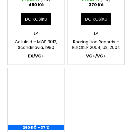
450 Kč
370 Kč
DO KOŠÍKU
DO KOŠÍKU
LP
LP
Celluloid – MOP 3012,
Roaring Lion Records ‎–
Scandinavia, 1980
RLKOKLP 2004, US, 2004
EX/VG+
VG+/VG+
290 KČ
–37 %