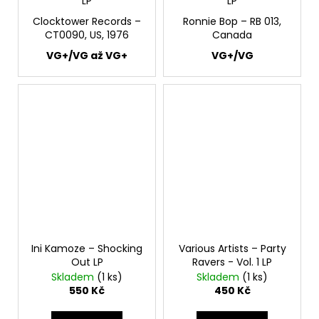
LP
LP
Clocktower Records –
Ronnie Bop – RB 013,
CT0090, US, 1976
Canada
VG+/VG až VG+
VG+/VG
Ini Kamoze – Shocking
Various Artists – Party
Out LP
Ravers - Vol. 1 LP
Skladem
(1 ks)
Skladem
(1 ks)
550 Kč
450 Kč