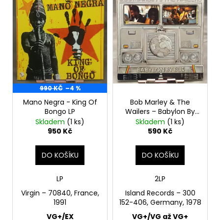
ý
d
a
p
u
j
i
k
í
s
t
t
p
ů
?
r
o
990 KČ
–4 %
d
Mano Negra - King Of
Bob Marley & The
u
Bongo LP
Wailers – Babylon By
HLEDAT
k
Bus 2LP
Skladem
(1 ks)
Skladem
(1 ks)
t
950 Kč
590 Kč
ů
D
DO KOŠÍKU
DO KOŠÍKU
o
p
LP
2LP
o
Virgin – 70840, France,
Island Records ‎– 300
r
1991
152-406, Germany, 1978
u
VG+/EX
VG+/VG až VG+