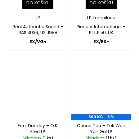
DO KOŠÍKU
DO KOŠÍKU
LP
LP kompilace
Real Authentic Sound –
Pioneer International –
RAS 3036, US, 1988
P.I.L.P.50, UK
EX/VG+
EX/EX-
390 KČ
–5 %
Errol Dunkley – O.K.
Cocoa Tea ‎– Tek Weh
Fred LP
Yuh Gal LP
Skladem
(1 ks)
Skladem
(1 ks)