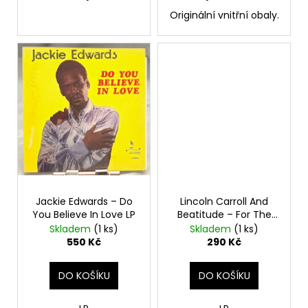
č
u
Originální vnitřní obaly.
j
e
m
e
JANA
KRATOCHVÍLOVÁ
–
JANA
KRATOCHVÍLOVÁ
LP
450
Jackie Edwards – Do
Lincoln Carroll And
Kč
You Believe In Love LP
Beatitude – For The
Původně:
Rest Of Our Lives LP
Skladem
(1 ks)
Skladem
(1 ks)
490
Kč
550 Kč
290 Kč
DO KOŠÍKU
DO KOŠÍKU