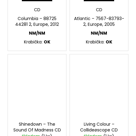
CD
CD
Columbia – 88725
Atlantic – 7567-83793-
44281 2, Europe, 2012
2, Europe, 2005
NM/NM
NM/NM
Krabička:
OK
Krabička:
OK
Shinedown – The
Living Colour –
Sound Of Madness CD
Collideøscope CD