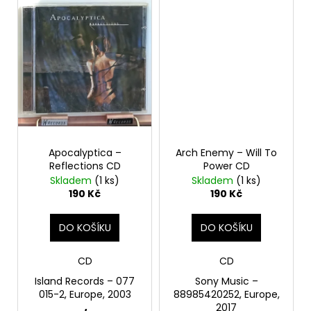
č
u
j
e
m
e
MARTIN
KRATOCHVÍL
&
Apocalyptica –
Arch Enemy – Will To
JAZZ
Q
Reflections CD
Power CD
‎–
Skladem
(1 ks)
Skladem
(1 ks)
HODOKVAS
190 Kč
190 Kč
(FEASTING)
LP
DO KOŠÍKU
DO KOŠÍKU
390
Kč
CD
CD
Island Records – 077
Sony Music –
015-2, Europe, 2003
88985420252, Europe,
2017