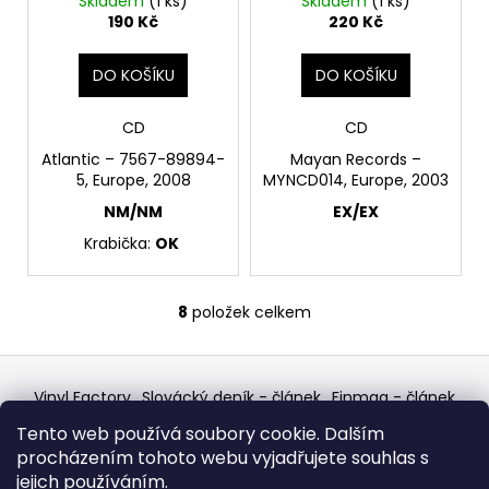
Skladem
(1 ks)
Skladem
(1 ks)
190 Kč
220 Kč
DO KOŠÍKU
DO KOŠÍKU
CD
CD
Atlantic – 7567-89894-
Mayan Records –
5, Europe, 2008
MYNCD014, Europe, 2003
NM/NM
EX/EX
Krabička:
OK
8
položek celkem
O
v
Z
l
á
á
Vinyl Factory
Slovácký deník - článek
Finmag - článek
d
p
W Records Mixcloud
Eastalgia
YouTube Profile
Tento web používá soubory cookie. Dalším
Discogs Profile
Facebook
a
výběr z hroznů
a
procházením tohoto webu vyjadřujete souhlas s
Top prodejce mincí
Aukro
c
t
jejich používáním.