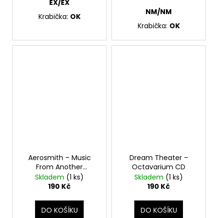
EX/EX
NM/NM
Krabička:
OK
Krabička:
OK
Aerosmith – Music
Dream Theater –
From Another
Octavarium CD
Dimension! CD
Skladem
(1 ks)
Skladem
(1 ks)
190 Kč
190 Kč
DO KOŠÍKU
DO KOŠÍKU