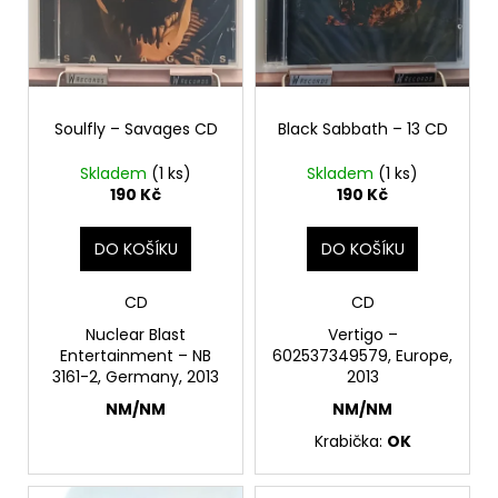
p
ů
a
r
j
o
í
d
t
Soulfly – Savages CD
Black Sabbath – 13 CD
u
?
k
Skladem
(1 ks)
Skladem
(1 ks)
t
190 Kč
190 Kč
ů
DO KOŠÍKU
DO KOŠÍKU
HLEDAT
CD
CD
Nuclear Blast
Vertigo –
D
Entertainment – NB
602537349579, Europe,
o
3161-2, Germany, 2013
2013
p
NM/NM
NM/NM
o
Krabička:
OK
r
u