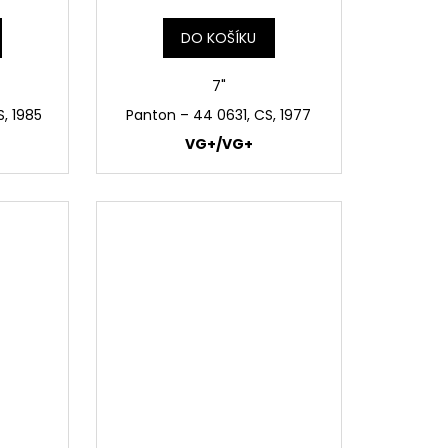
DO KOŠÍKU
7"
S, 1985
Panton ‎– 44 0631, CS, 1977
VG+/VG+