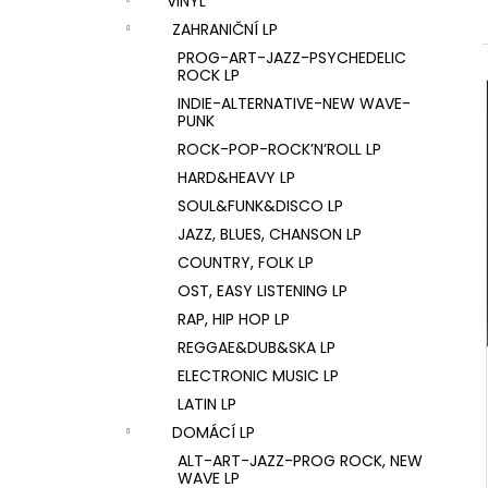
VINYL
U2 – THE JOSHUA TREE LP
l
ZAHRANIČNÍ LP
1 290 Kč
PROG-ART-JAZZ-PSYCHEDELIC
ROCK LP
INDIE-ALTERNATIVE-NEW WAVE-
PUNK
ROCK-POP-ROCK’N’ROLL LP
HARD&HEAVY LP
SOUL&FUNK&DISCO LP
JAZZ, BLUES, CHANSON LP
COUNTRY, FOLK LP
OST, EASY LISTENING LP
RAP, HIP HOP LP
REGGAE&DUB&SKA LP
ELECTRONIC MUSIC LP
LATIN LP
DOMÁCÍ LP
ALT-ART-JAZZ-PROG ROCK, NEW
WAVE LP