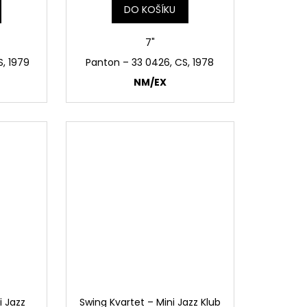
DO KOŠÍKU
7"
S, 1979
Panton ‎– 33 0426, CS, 1978
NM/EX
i Jazz
Swing Kvartet – Mini Jazz Klub