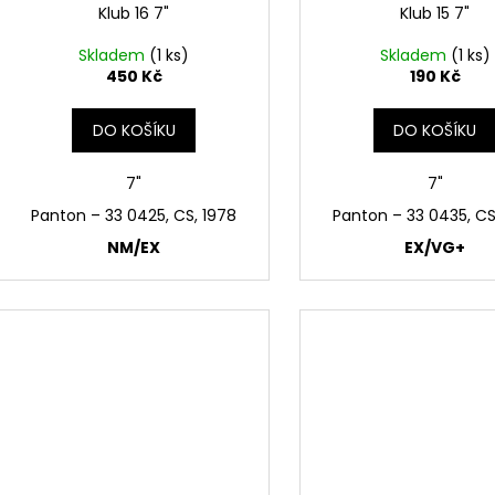
Klub 16 7"
Klub 15 7"
Skladem
(1 ks)
Skladem
(1 ks)
450 Kč
190 Kč
DO KOŠÍKU
DO KOŠÍKU
7"
7"
Panton – 33 0425, CS, 1978
Panton ‎– 33 0435, CS
NM/EX
EX/VG+