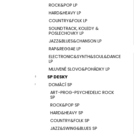
ROCK&POP LP
HARD&HEAVY LP
COUNTRY&FOLK LP
SOUNDTRACK, KOLEDY &
POSLECHOVKY LP
JAZZ&BLUES&CHANSON LP
RAP&REGGAE LP
ELECTRONIC&SYNTH&SOUL&DANCE
LP
MLUVENÉ SLOVO&POHÁDKY LP
SP DESKY
DOMÁCÍ SP
ART-PROG-PSYCHEDELIC ROCK
SP
ROCK&POP SP
HARD&HEAVY SP
COUNTRY&FOLK SP
JAZZ&SWING&BLUES SP