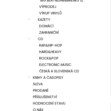
BIG BEAT&DNB&BREAKS 12"
VÝPRODEJ
VÝKUP VINYLŮ
KAZETY
DOMÁCÍ
ZAHRANIČNÍ
CD
RAP&HIP-HOP
HARD&HEAVY
ROCK&POP
ELECTRONIC MUSIC
ČESKÁ A SLOVENSKÁ CD
KNIHY A ČASOPISY
SLEVA
PRODANÉ
PŘÍSLUŠENSTVÍ
HODNOCENÍ STAVU
O NÁS