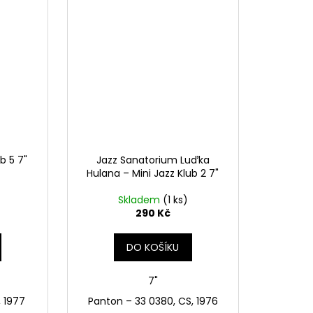
b 5 7"
Jazz Sanatorium Luďka
Hulana – Mini Jazz Klub 2 7"
Skladem
(1 ks)
290 Kč
DO KOŠÍKU
7"
, 1977
Panton ‎– 33 0380, CS, 1976