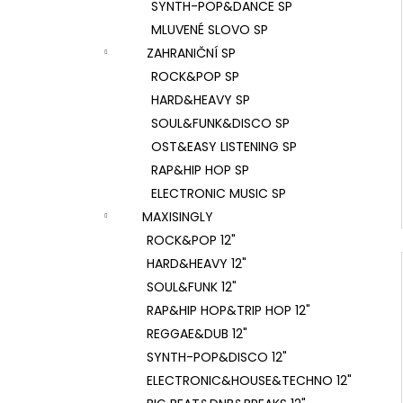
SYNTH-POP&DANCE SP
MLUVENÉ SLOVO SP
ZAHRANIČNÍ SP
ROCK&POP SP
HARD&HEAVY SP
SOUL&FUNK&DISCO SP
OST&EASY LISTENING SP
RAP&HIP HOP SP
ELECTRONIC MUSIC SP
MAXISINGLY
ROCK&POP 12"
HARD&HEAVY 12"
SOUL&FUNK 12"
RAP&HIP HOP&TRIP HOP 12"
REGGAE&DUB 12"
SYNTH-POP&DISCO 12"
ELECTRONIC&HOUSE&TECHNO 12"