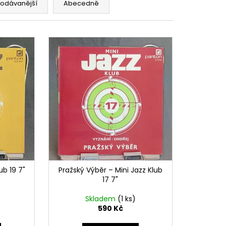
E PIPER AT THE GATES
rodávanější
Abecedně
ub 19 7"
Pražský Výběr – Mini Jazz Klub
17 7"
Skladem
(1 ks)
590 Kč