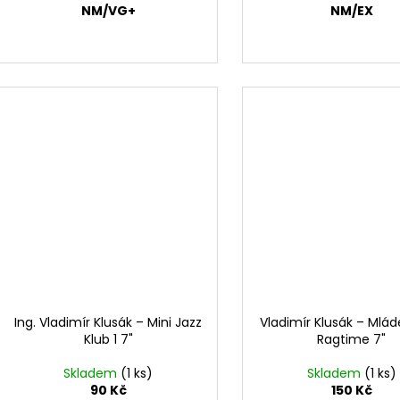
NM/VG+
NM/EX
Ing. Vladimír Klusák – Mini Jazz
Vladimír Klusák – Mlád
Klub 1 7"
Ragtime 7"
Skladem
(1 ks)
Skladem
(1 ks)
90 Kč
150 Kč