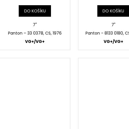
DO KOŠÍKU
DO KOŠÍKU
7"
7"
Panton ‎– 33 0378, CS, 1976
Panton - 8133 0180, C
VG+/VG+
VG+/VG+