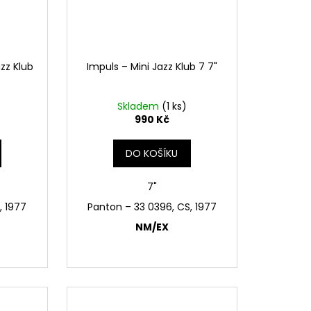
azz Klub
Impuls – Mini Jazz Klub 7 7"
Skladem
(1 ks)
990 Kč
DO KOŠÍKU
7"
, 1977
Panton – 33 0396, CS, 1977
NM/EX