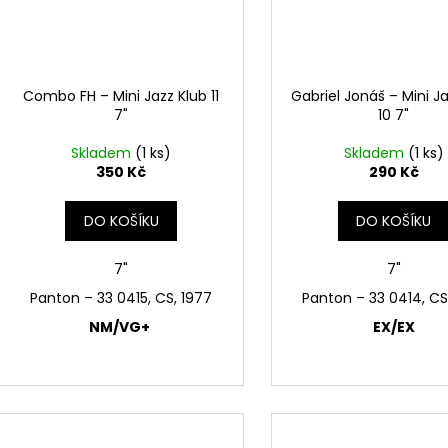
Combo FH – Mini Jazz Klub 11
Gabriel Jonáš – Mini J
7"
10 7"
Skladem
(1 ks)
Skladem
(1 ks)
350 Kč
290 Kč
DO KOŠÍKU
DO KOŠÍKU
7"
7"
Panton ‎– 33 0415, CS, 1977
Panton ‎– 33 0414, CS
NM/VG+
EX/EX