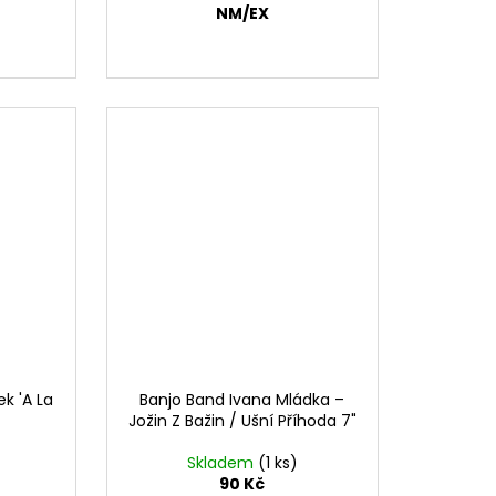
NM/EX
ek 'A La
Banjo Band Ivana Mládka –
Jožin Z Bažin / Ušní Příhoda 7"
Skladem
(1 ks)
90 Kč