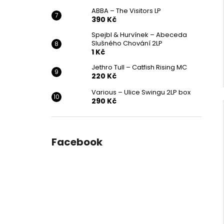
ABBA – The Visitors LP
390 Kč
Spejbl & Hurvínek – Abeceda
Slušného Chování 2LP
1 Kč
Jethro Tull – Catfish Rising MC
220 Kč
Various ‎– Ulice Swingu 2LP box
290 Kč
Facebook