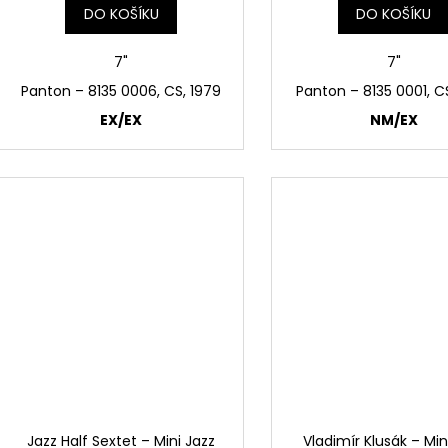
DO KOŠÍKU
DO KOŠÍKU
7"
7"
Panton – 8135 0006, CS, 1979
Panton – 8135 0001, C
EX/EX
NM/EX
Jazz Half Sextet – Mini Jazz
Vladimír Klusák – Min