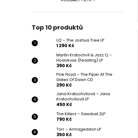
Top 10 produktů
U2 – The Joshua Tree LP
1 290 Kč
Martin Kratochvíl & Jazz Q ‎–
Hodokvas (Feasting) LP
390 Kč
Pink Floyd – The Piper At The
Gates Of Dawn CD
290 Kč
Jana Kratochvílová – Jana
Kratochvílová LP
450 Kč
The Killers – Sawdust 2LP
790 Kč
Törr – Armageddon LP
350 Kč