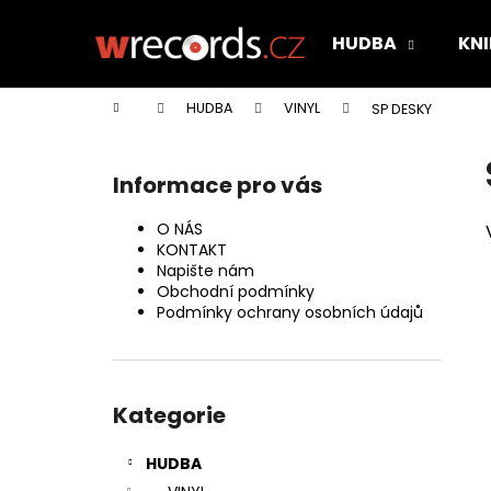
K
Přejít
na
o
HUDBA
KNI
obsah
Zpět
Zpět
š
do
do
í
Domů
HUDBA
VINYL
SP DESKY
k
obchodu
obchodu
P
o
Informace pro vás
s
t
O NÁS
r
KONTAKT
Napište nám
a
Obchodní podmínky
n
Podmínky ochrany osobních údajů
n
í
Přeskočit
p
kategorie
Kategorie
a
n
HUDBA
e