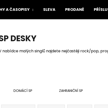
HY A ČASOPISY
SLEVA
PRODANÉ
PŘÍSLU
Co potřebujete najít?
SP DESKY
HLEDAT
V nabídce malých singlů najdete nejčastěji rock/pop, pr
Doporučujeme
DOMÁCÍ SP
ZAHRANIČNÍ SP
Ř