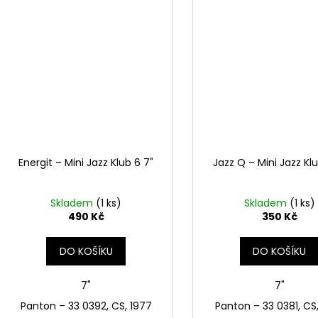
Energit – Mini Jazz Klub 6 7"
Jazz Q – Mini Jazz Klu
Skladem
(1 ks)
Skladem
(1 ks)
490 Kč
350 Kč
DO KOŠÍKU
DO KOŠÍKU
7"
7"
Panton ‎– 33 0392, CS, 1977
Panton ‎– 33 0381, CS