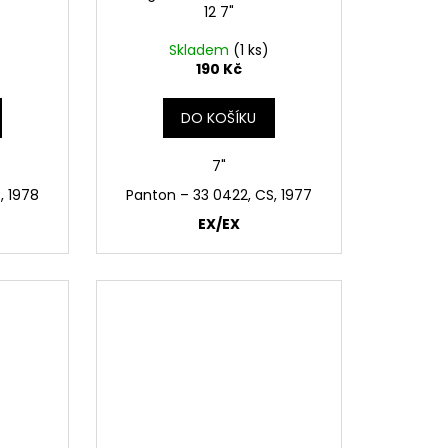
12 7"
Skladem
(1 ks)
190 Kč
DO KOŠÍKU
7"
, 1978
Panton ‎– 33 0422, CS, 1977
EX/EX