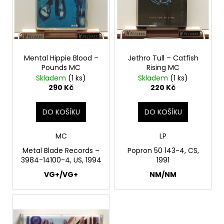
p
ů
a
r
j
o
í
d
t
Mental Hippie Blood ‎–
Jethro Tull – Catfish
u
?
Pounds MC
Rising MC
k
Skladem
(1 ks)
Skladem
(1 ks)
t
290 Kč
220 Kč
ů
DO KOŠÍKU
DO KOŠÍKU
HLEDAT
MC
LP
Metal Blade Records –
Popron 50 143-4, CS,
D
3984-14100-4, US, 1994
1991
o
VG+/VG+
NM/NM
p
o
r
u