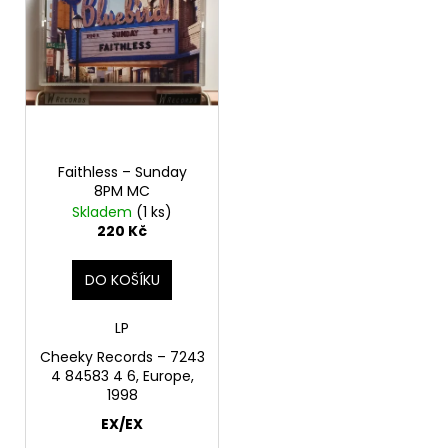
č
u
j
e
m
e
JANA
Faithless – Sunday
KRATOCHVÍLOVÁ
8PM MC
–
Skladem
(1 ks)
JANA
220 Kč
KRATOCHVÍLOVÁ
LP
DO KOŠÍKU
450
Kč
Původně:
LP
490
Kč
Cheeky Records ‎– 7243
4 84583 4 6, Europe,
1998
EX/EX