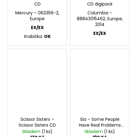
CD
CD digipack
Mercury – 063356-2,
Columbia –
Europe
88843015462, Europe,
2014
EX/EX
EX/EX
Krabička:
OK
Scissor Sisters –
Sia – Some People
Scissor Sisters CD
Have Real Problems
CD
Skladem
(1 ks)
Skladem
(1 ks)