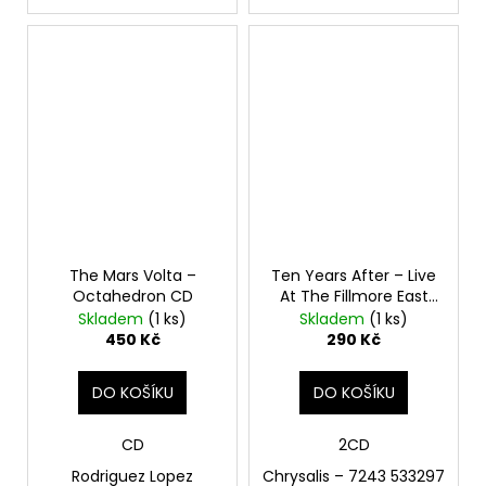
The Mars Volta –
Ten Years After – Live
Octahedron CD
At The Fillmore East
2CD
Skladem
(1 ks)
Skladem
(1 ks)
450 Kč
290 Kč
DO KOŠÍKU
DO KOŠÍKU
CD
2CD
Rodriguez Lopez
Chrysalis – 7243 533297