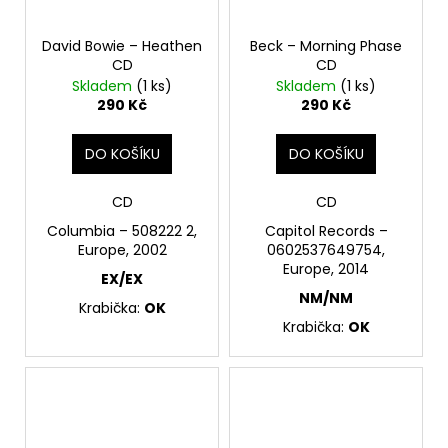
David Bowie – Heathen
Beck – Morning Phase
CD
CD
Skladem
(1 ks)
Skladem
(1 ks)
290 Kč
290 Kč
DO KOŠÍKU
DO KOŠÍKU
CD
CD
Columbia – 508222 2,
Capitol Records –
Europe, 2002
0602537649754,
Europe, 2014
EX/EX
NM/NM
Krabička:
OK
Krabička:
OK