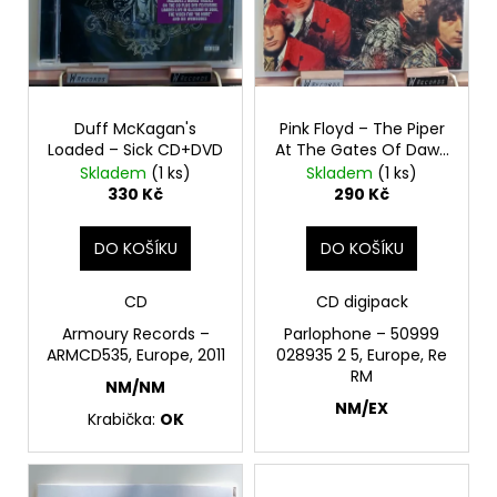
p
ů
a
r
j
o
í
d
t
Duff McKagan's
Pink Floyd – The Piper
u
?
Loaded – Sick CD+DVD
At The Gates Of Dawn
k
CD
Skladem
(1 ks)
Skladem
(1 ks)
t
330 Kč
290 Kč
ů
DO KOŠÍKU
DO KOŠÍKU
HLEDAT
CD
CD digipack
Armoury Records –
Parlophone – 50999
D
ARMCD535, Europe, 2011
028935 2 5, Europe, Re
o
RM
NM/NM
p
NM/EX
Krabička:
OK
o
r
u