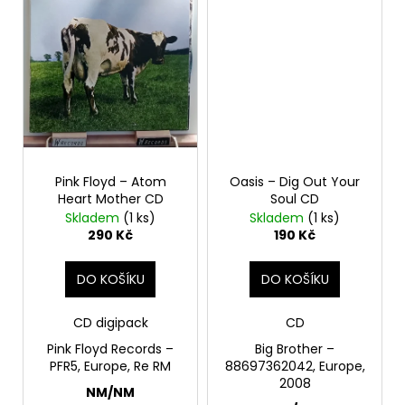
č
u
j
e
m
e
SPEJBL
&
Pink Floyd – Atom
Oasis – Dig Out Your
HURVÍNEK
Heart Mother CD
Soul CD
–
ABECEDA
Skladem
(1 ks)
Skladem
(1 ks)
SLUŠNÉHO
290 Kč
190 Kč
CHOVÁNÍ
2LP
DO KOŠÍKU
DO KOŠÍKU
1
Kč
CD digipack
CD
Pink Floyd Records –
Big Brother –
PFR5, Europe, Re RM
88697362042, Europe,
2008
NM/NM