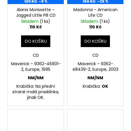
120 KČ
–8 %
150 KČ
–26 %
Alanis Morissette –
Madonna – American
Jagged Little Pill CD
Life CD
Skladem
(1 ks)
Skladem
(1 ks)
110 Kč
110 Kč
DO KOŠÍKU
DO KOŠÍKU
CD
CD
Maverick – 9362-45901-
Maverick – 9362-
2, Europe, 1995
48439-2, Europe, 2003
NM/NM
NM/NM
Krabička: Na přední
Krabička:
OK
straně malá prasklinka,
jinak OK.