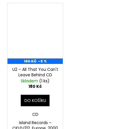
190 KČ
–5 %
U2 – All That You Can't
Leave Behind CD
Skladem
(1 ks)
180 Kč
DO KOŠÍKU
CD
Island Records –
CIDZU212, Europe, 2000