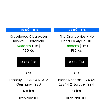
170 KČ
–11 %
190 KČ
–5 %
Creedence Clearwater
The Cranberries – No
Revival – Chronicle
Need To Argue CD
Volume Two (Twenty
Skladem
(1 ks)
Skladem
(1 ks)
Great CCR Classics)
150 Kč
180 Kč
CD
DO KOŠÍKU
DO KOŠÍKU
CD
CD
Fantasy – FCD CCR-3-2,
Island Records – 74321
Germany, 1986
23344 2, Europe, 1994
NM/EX
EX/EX
Krabička:
OK
Krabička:
OK