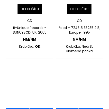
DO KOŠÍKU
DO KOŠÍKU
CD
CD
B-Unique Records –
Food – 7243 8 35235 2 8,
BUN093CD, UK, 2005
Europe, 1995
NM/NM
NM/NM
Krabička:
OK
Krabička: Nedrží,
ulomená packa