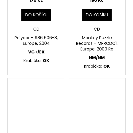
170 Kč
190 Kč
DO KOŠÍKU
DO KOŠÍKU
CD
CD
Polydor – 986 606-8,
Monkey Puzzle
Europe, 2004
Records – MPRCDC1,
Europe, 2009 Re
VG+/EX
NM/NM
Krabička:
OK
Krabička:
OK