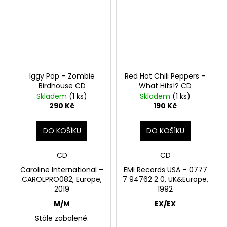
Iggy Pop – Zombie
Red Hot Chili Peppers –
Birdhouse CD
What Hits!? CD
Skladem
(1 ks)
Skladem
(1 ks)
290 Kč
190 Kč
DO KOŠÍKU
DO KOŠÍKU
CD
CD
Caroline International –
EMI Records USA – 0777
CAROLPRO082, Europe,
7 94762 2 0, UK&Europe,
2019
1992
M/M
EX/EX
Stále zabalené.