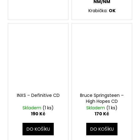
NM/NM
Krabička:
OK
INXS – Definitive CD
Bruce Springsteen –
High Hopes CD
Skladem
(1 ks)
Skladem
(1 ks)
190 Kč
170 Kč
DO KOŠÍKU
DO KOŠÍKU