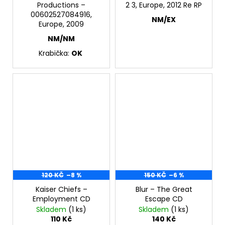
Productions –
2 3, Europe, 2012 Re RP
00602527084916,
NM/EX
Europe, 2009
NM/NM
Krabička:
OK
120 KČ
–8 %
150 KČ
–6 %
Kaiser Chiefs –
Blur – The Great
Employment CD
Escape CD
Skladem
(1 ks)
Skladem
(1 ks)
110 Kč
140 Kč