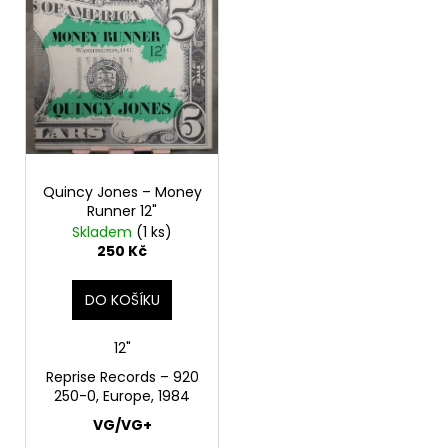
p
u
a
i
k
j
s
t
í
p
ů
t
r
?
o
d
Quincy Jones – Money
u
Runner 12"
k
Skladem
(1 ks)
HLEDAT
t
250 Kč
ů
DO KOŠÍKU
D
o
12"
p
Reprise Records – 920
o
250-0, Europe, 1984
r
VG/VG+
u