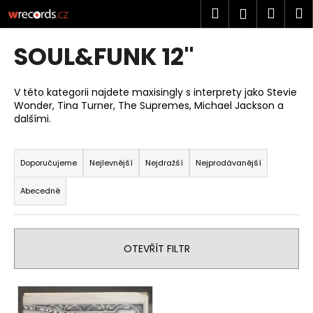
K
Přejít
Hledat
Náku
M
Přihlášen
na
o
obsah
Zpět
Zpět
košík
š
SOUL&FUNK 12"
í
C
k
o
V této kategorii najdete maxisingly s interprety jako Stevie
Wonder, Tina Turner, The Supremes, Michael Jackson a
p
dalšími.
o
Ř
t
a
ř
Doporučujeme
Nejlevnější
Nejdražší
Nejprodávanější
z
e
Abecedně
e
b
n
u
í
j
OTEVŘÍT FILTR
p
e
r
t
V
o
e
ý
d
n