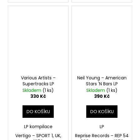
Various Artists –
Neil Young – American
Supertracks LP
Stars 'N Bars LP
Skladem
(1 ks)
Skladem
(1 ks)
330 Kč
390 Kč
DO KOŠÍKU
DO KOŠÍKU
LP kompilace
LP
Vertigo – SPORT 1, UK,
Reprise Records – REP 54