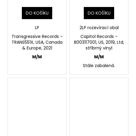
DO KOŠÍKU
DO KOŠÍKU
LP
2LP rozevírací obal
Transgressive Records –
Capitol Records –
TRANS551X, USA, Canada
B003117001, US, 2019, Ltd,
& Europe, 2021
stříbrný vinyl
M/M
M/M
Stále zabalená.