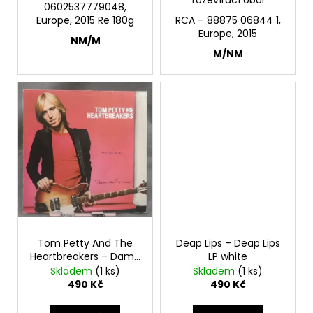
č
0602537779048,
u
Europe, 2015 Re 180g
RCA – 88875 06844 1,
j
Europe, 2015
NM/M
e
M/NM
m
e
JETHRO
TULL
–
CATFISH
RISING
MC
220
Kč
Tom Petty And The
Deap Lips – Deap Lips
Heartbreakers – Damn
LP white
The Torpedoes LP
Skladem
(1 ks)
Skladem
(1 ks)
490 Kč
490 Kč