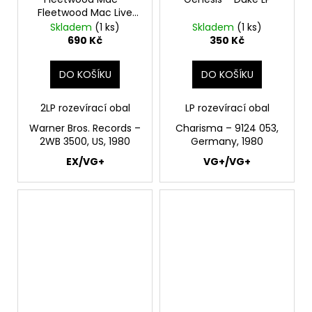
Fleetwood Mac Live
2LP
Skladem
(1 ks)
Skladem
(1 ks)
690 Kč
350 Kč
DO KOŠÍKU
DO KOŠÍKU
2LP rozevírací obal
LP rozevírací obal
Warner Bros. Records –
Charisma – 9124 053,
2WB 3500, US, 1980
Germany, 1980
EX/VG+
VG+/VG+