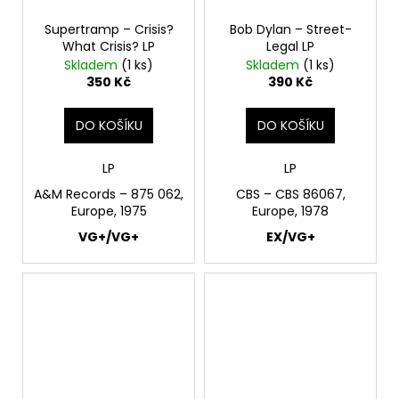
Supertramp – Crisis?
Bob Dylan – Street-
What Crisis? LP
Legal LP
Skladem
(1 ks)
Skladem
(1 ks)
350 Kč
390 Kč
DO KOŠÍKU
DO KOŠÍKU
LP
LP
A&M Records – 875 062,
CBS – CBS 86067,
Europe, 1975
Europe, 1978
VG+/VG+
EX/VG+