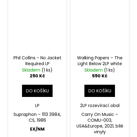
Phil Collins - No Jacket
Walking Papers – The
Required LP
Light Below 2LP white
Skladem
(1 ks)
Skladem
(1 ks)
290 Kč
590 Kč
DO KOŠÍKU
DO KOŠÍKU
LP
2LP rozevírací obal
Supraphon ‎– 1113 3984,
Carry On Music –
CS, 1986
COMU-003,
USA&Europe, 2021, bílé
EX/NM
vinyly