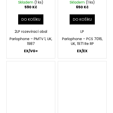
Oldies LP
Skladem
(1 ks)
Skladem
(1 ks)
590 Kč
650 Kč
DO KOŠÍKU
DO KOŠÍKU
2LP rozevírací obal
LP
Parlophone – PMTV 1, UK,
Parlophone ‎– PCS 7016,
1987
UK, 1971 Re RP
EX/VG+
EX/EX