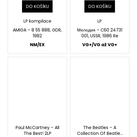
DO KOŠÍKU
DO KOŠÍKU
LP kompilace
LP
AMIGA ‎– 8 55 888, GDR,
Мелодия – С60 24731
1982
001, USSR, 1986 Re
NM/EX
VG+/VG až VG+
Paul McCartney – All
The Beatles – A
The Best! 2LP
Collection Of Beatles