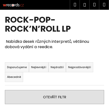
K
Přejít
Hledat
Náku
M
Přihlášen
na
o
obsah
Zpět
Zpět
košík
š
ROCK-POP-
í
C
ROCK’N’ROLL LP
k
o
p
Nabídka desek různých interpretů, většinou
o
dobová vydání a reedice.
t
ř
Ř
e
a
Doporučujeme
Nejlevnější
Nejdražší
Nejprodávanější
b
z
u
Abecedně
e
j
n
e
í
t
OTEVŘÍT FILTR
p
e
r
n