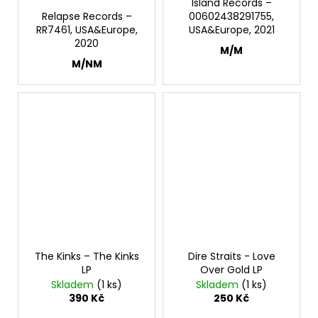
Island Records –
Relapse Records –
00602438291755,
RR7461, USA&Europe,
USA&Europe, 2021
2020
M/M
M/NM
The Kinks – The Kinks
Dire Straits - Love
LP
Over Gold LP
Skladem
(1 ks)
Skladem
(1 ks)
390 Kč
250 Kč