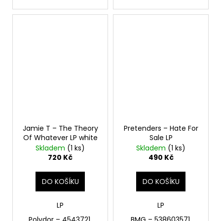
Jamie T – The Theory
Pretenders – Hate For
Of Whatever LP white
Sale LP
Skladem
(1 ks)
Skladem
(1 ks)
720 Kč
490 Kč
DO KOŠÍKU
DO KOŠÍKU
LP
LP
Polydor – 4543721,
BMG – 538603571,