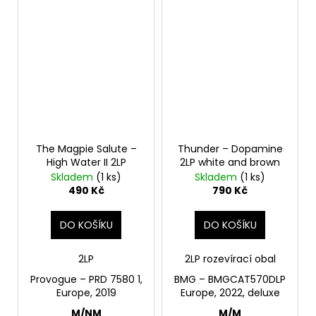
The Magpie Salute –
Thunder – Dopamine
High Water II 2LP
2LP white and brown
Skladem
(1 ks)
Skladem
(1 ks)
490 Kč
790 Kč
DO KOŠÍKU
DO KOŠÍKU
2LP
2LP rozevírací obal
Provogue – PRD 7580 1,
BMG – BMGCAT570DLP
Europe, 2019
Europe, 2022, deluxe
M/NM
M/M