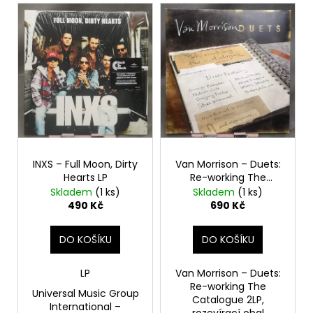
V
o
a
ý
d
j
p
u
í
i
k
t
s
t
?
p
ů
r
o
d
HLEDAT
INXS – Full Moon, Dirty
Van Morrison – Duets:
u
Hearts LP
Re-working The
k
Catalogue 2LP
Skladem
(1 ks)
Skladem
(1 ks)
t
490 Kč
690 Kč
D
ů
o
DO KOŠÍKU
DO KOŠÍKU
p
o
LP
Van Morrison – Duets:
r
Re-working The
Universal Music Group
u
Catalogue 2LP,
International –
rozevírací obal