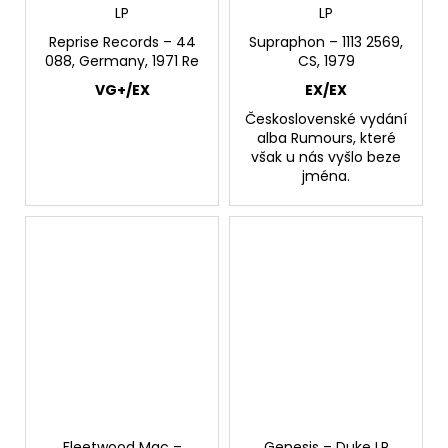
LP
LP
Reprise Records – 44
Supraphon ‎– 1113 2569,
088, Germany, 1971 Re
CS, 1979
VG+/EX
EX/EX
Československé vydání
alba Rumours, které
však u nás vyšlo beze
jména.
Fleetwood Mac –
Genesis – Duke LP