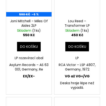
590 KČ
–6 %
Joni Mitchell – Miles Of
Lou Reed –
Aisles 2LP
Transformer LP
Skladem
(1 ks)
Skladem
(1 ks)
550 Kč
450 Kč
DO KOŠÍKU
DO KOŠÍKU
LP rozevírací obal
LP
Asylum Records – AS 63
RCA Victor – LSP 4807,
001, Germany, Re
Germany, 1972
EX/EX-
VG až VG+/VG
Deska hraje lépe než
vypadá.