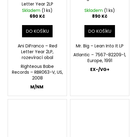
Letter Year 2LP
Skladem
(1 ks)
Skladem
(1 ks)
690 Kč
890 Kč
DO KOŠÍKU
DO KOŠÍKU
Ani DiFranco – Red
Mr. Big – Lean Into It LP
Letter Year 2LP,
Atlantic – 7567-82209-1,
rozevírací obal
Europe, 1991
Righteous Babe
EX-/VG+
Records – RBR063-V, US,
2008
M/NM