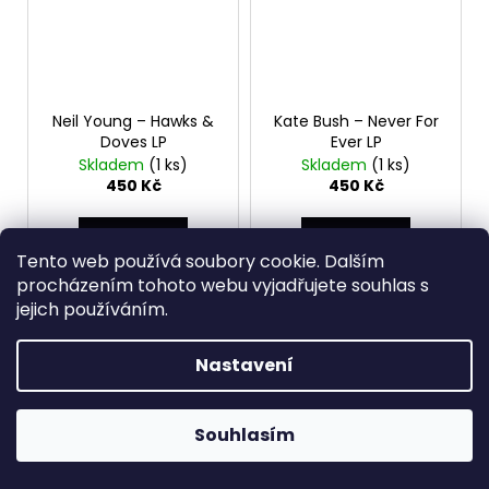
Neil Young – Hawks &
Kate Bush – Never For
Doves LP
Ever LP
Skladem
(1 ks)
Skladem
(1 ks)
450 Kč
450 Kč
DO KOŠÍKU
DO KOŠÍKU
Tento web používá soubory cookie. Dalším
procházením tohoto webu vyjadřujete souhlas s
LP
LP rozevírací obal
jejich používáním.
Reprise Records – REP 54
EMI – 1C 064-07 339,
109, Germany, 1980
Germany, 1980
Nastavení
EX/EX-
EX-/VG+
Souhlasím