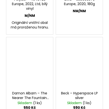
Europe, 2022, Ltd, bílý
Europe, 2020, 180g
vinyl
NM/NM
M/NM
Originální vnitřní obal
má proraženou hranu.
Damon Albarn – The
Beck – Hyperspace LP
Nearer The Fountain,
silver
More Pure The Stream
Skladem
(1 ks)
Skladem
(1 ks)
Flows LP
550 Kč
590 Kč