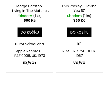
George Harrison –
Elvis Presley – Loving
Living In The Material
You 10"
World LP
Skladem
(1 ks)
Skladem
(1 ks)
590 Kč
350 Kč
DO KOŠÍKU
DO KOŠÍKU
LP
rozevírací obal
10"
Apple Records –
RCA ‎– RC-24001, UK,
PAS10006, UK, 1973
1957
EX/VG+
VG/VG