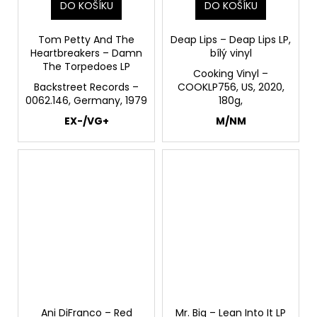
DO KOŠÍKU
DO KOŠÍKU
Tom Petty And The
Deap Lips – Deap Lips LP,
Heartbreakers – Damn
bílý vinyl
The Torpedoes LP
Cooking Vinyl –
Backstreet Records –
COOKLP756, US, 2020,
0062.146, Germany, 1979
180g,
EX-/VG+
M/NM
Ani DiFranco – Red
Mr. Big – Lean Into It LP