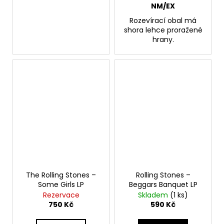
NM/EX
Rozevírací obal má
shora lehce proražené
hrany.
The Rolling Stones –
Rolling Stones –
Some Girls LP
Beggars Banquet LP
Rezervace
Skladem
(1 ks)
750 Kč
590 Kč