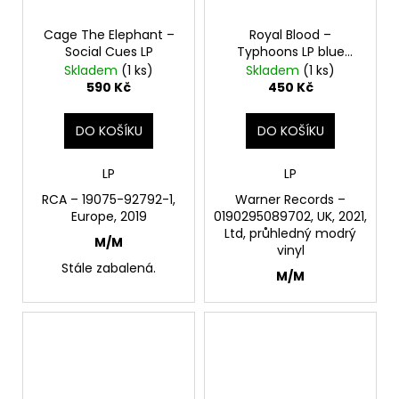
Cage The Elephant –
Royal Blood –
Social Cues LP
Typhoons LP blue
transparent
Skladem
(1 ks)
Skladem
(1 ks)
590 Kč
450 Kč
DO KOŠÍKU
DO KOŠÍKU
LP
LP
RCA – 19075-92792-1,
Warner Records –
Europe, 2019
0190295089702, UK, 2021,
Ltd, průhledný modrý
M/M
vinyl
Stále zabalená.
M/M