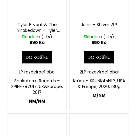
Tyler Bryant & The
Jónsi – Shiver 2LP
Shakedown – Tyler
Bryant & The
Skladem
(1 ks)
Skladem
(1 ks)
Shakedown LP
690 Kč
550 Kč
DO KOŠÍKU
DO KOŠÍKU
LP rozevírací obal
2LP rozevírací obal
Snakefarm Records –
Krúnk – KRUNK45HLP, USA
SPINE787017, UK&Europe,
& Europe, 2020, 180g
2017
M/NM
NM/NM