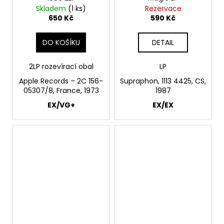
Skladem
(1 ks)
Rezervace
650 Kč
590 Kč
DO KOŠÍKU
DETAIL
2LP rozevírací obal
LP
Apple Records – 2C 156-
Supraphon, 1113 4425, CS,
05307/8, France, 1973
1987
EX/VG+
EX/EX