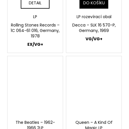
DETAIL
DO KOŠÍKU
LP
LP rozevírací obal
Rolling Stones Records –
Decca ‎– SLK 16 570-P,
1C 064-61 016, Germany,
Germany, 1969
1978
VG/VG+
EX/VG+
The Beatles – 1962-
Queen – A Kind Of
1966 2LP
Magic LP