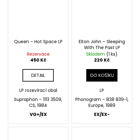
Queen – Hot Space LP
Elton John – Sleeping
With The Past LP
Rezervace
Skladem
(1 ks)
450 Kč
220 Kč
DETAIL
DO KOŠÍKU
LP rozevírací obal
LP
Supraphon – 1113 3509,
Phonogram ‎– 838 839-1,
CS, 1984
Europe, 1989
VG+/EX
EX/EX-