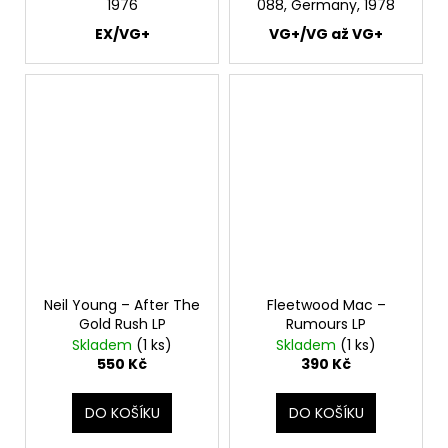
1976
088, Germany, 1978
EX/VG+
VG+/VG až VG+
Neil Young – After The
Fleetwood Mac –
Gold Rush LP
Rumours LP
Skladem
(1 ks)
Skladem
(1 ks)
550 Kč
390 Kč
DO KOŠÍKU
DO KOŠÍKU