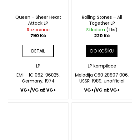
Queen – Sheer Heart
Rolling Stones – All
Attack LP
Together LP
Rezervace
Skladem
(1 ks)
790 Kč
220 Kč
DETAIL
DO KOŠÍKU
LP
LP kompilace
EMI ‎– 1C 062-96025,
Melodija C60 28807 006,
Germany, 1974
USSR, 1989, unofficial
VG+/VG až VG+
VG+/VG až VG+