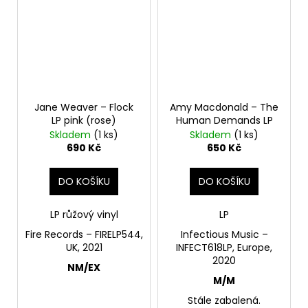
Jane Weaver – Flock
Amy Macdonald – The
LP pink (rose)
Human Demands LP
Skladem
(1 ks)
Skladem
(1 ks)
690 Kč
650 Kč
DO KOŠÍKU
DO KOŠÍKU
LP
růžový vinyl
LP
Fire Records – FIRELP544,
Infectious Music –
UK, 2021
INFECT618LP, Europe,
2020
NM/EX
M/M
Stále zabalená.