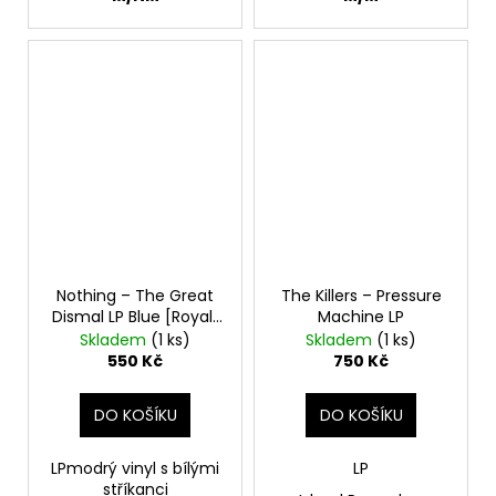
Nothing – The Great
The Killers – Pressure
Dismal LP Blue [Royal]
Machine LP
With Metallic Silver
Skladem
(1 ks)
Skladem
(1 ks)
And White Splatter
550 Kč
750 Kč
DO KOŠÍKU
DO KOŠÍKU
LP
modrý vinyl s bílými
LP
stříkanci