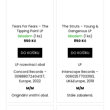
Tears For Fears – The
The Struts – Young &
Tipping Point LP
Dangerous LP
Skladem
(1 ks)
Skladem
(1 ks)
550 Kč
850 Kč
DO KOŠÍKU
DO KOŠÍKU
LP rozevírací obal
LP
Concord Records –
Interscope Records –
00888072404137,
00602577033193,
Europe, 2022
UK&Europe, 2019
M/M
M/M
Originální vnitřní obal.
Stále zabalená.