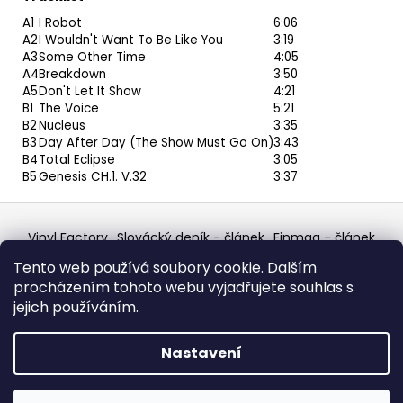
A1
I Robot
6:06
A2
I Wouldn't Want To Be Like You
3:19
A3
Some Other Time
4:05
A4
Breakdown
3:50
A5
Don't Let It Show
4:21
B1
The Voice
5:21
B2
Nucleus
3:35
B3
Day After Day (The Show Must Go On)
3:43
B4
Total Eclipse
3:05
B5
Genesis CH.1. V.32
3:37
Z
á
Vinyl Factory
Slovácký deník - článek
Finmag - článek
p
W Records Mixcloud
Eastalgia
YouTube Profile
Tento web používá soubory cookie. Dalším
Discogs Profile
Facebook
výběr z hroznů
a
procházením tohoto webu vyjadřujete souhlas s
Top prodejce mincí
Aukro
t
jejich používáním.
í
Vytvořil Shoptet
Nastavení
Copyright 2026
W Records - osvědčený prodejce
bazarových LP, MC, CD, komiksů atd.
. Všechna práva