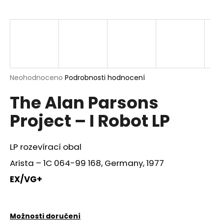
a
j
í
t
?
Průměrné
Neohodnoceno
Podrobnosti hodnocení
hodnocení
The Alan Parsons
produktu
je
HLEDAT
Project – I Robot LP
0,0
z
5
hvězdiček.
LP rozevírací obal
D
Arista – 1C 064-99 168, Germany, 1977
o
p
EX/VG+
o
r
u
Možnosti doručení