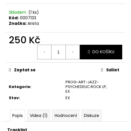
č
u
Skladem
(1 ks)
j
Kód:
0007133
e
Značka:
Arista
m
e
250 Kč
Měrná
MARTIN
DO KOŠÍKU
cena:
KRATOCHVÍL
&
JAZZ
Q
Zeptat se
Sdílet
‎–
HODOKVAS
PROG-ART-JAZZ-
(FEASTING)
Kategorie
:
PSYCHEDELIC ROCK LP
,
LP
EX
390
Stav
:
EX
Kč
Popis
Videa (1)
Hodnocení
Diskuze
Tracklist