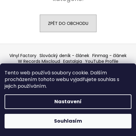
a
j
í
ZPĚT DO OBCHODU
t
?
Z
á
Vinyl Factory
Slovácký deník - článek
Finmag - článek
p
W Records Mixcloud
Eastalgia
YouTube Profile
Discogs Profile
Facebook
výběr z hroznů
a
HLEDAT
Tento web používá soubory cookie. Dalším
Top prodejce mincí
Aukro
t
procházením tohoto webu vyjadřujete souhlas s
í
jejich používáním.
Vytvořil Shoptet
D
Nastavení
o
Copyright 2026
W Records - osvědčený prodejce
bazarových LP, MC, CD, komiksů atd.
. Všechna práva
p
vyhrazena.
o
Souhlasím
r
u