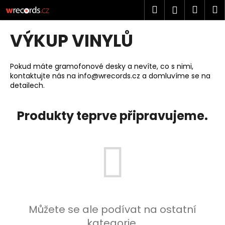
K
Přejít
Hledat
Náku
M
Přihlášen
na
o
obsah
Zpět
Zpět
košík
š
VÝKUP VINYLŮ
í
C
k
o
Pokud máte gramofonové desky a nevíte, co s nimi,
kontaktujte nás na
info@wrecords.cz
a domluvíme se na
p
detailech.
o
t
Produkty teprve připravujeme.
ř
e
b
u
j
e
t
Můžete se ale podívat na ostatní
e
kategorie.
n