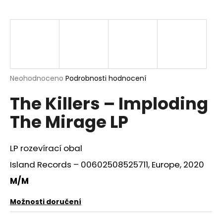
a
j
í
t
?
Průměrné
Neohodnoceno
Podrobnosti hodnocení
hodnocení
The Killers – Imploding
produktu
je
HLEDAT
The Mirage LP
0,0
z
5
hvězdiček.
LP rozevírací obal
D
Island Records – 00602508525711, Europe, 2020
o
p
M/M
o
r
Možnosti doručení
u