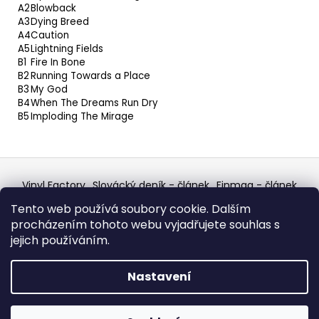
A2
Blowback
A3
Dying Breed
A4
Caution
A5
Lightning Fields
B1
Fire In Bone
B2
Running Towards a Place
B3
My God
B4
When The Dreams Run Dry
B5
Imploding The Mirage
Z
á
Vinyl Factory
Slovácký deník - článek
Finmag - článek
p
W Records Mixcloud
Eastalgia
YouTube Profile
Tento web používá soubory cookie. Dalším
Discogs Profile
Facebook
výběr z hroznů
a
procházením tohoto webu vyjadřujete souhlas s
Top prodejce mincí
Aukro
t
jejich používáním.
í
Vytvořil Shoptet
Nastavení
Copyright 2026
W Records - osvědčený prodejce
bazarových LP, MC, CD, komiksů atd.
. Všechna práva