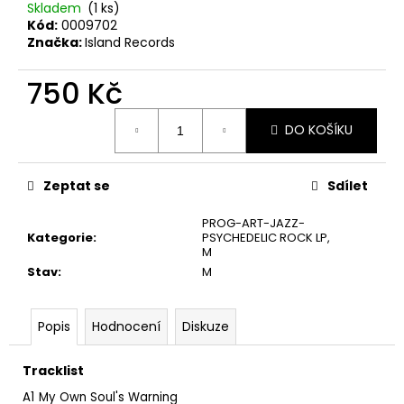
č
Skladem
(1 ks)
u
Kód:
0009702
j
Značka:
Island Records
e
m
750 Kč
e
Měrná
DO KOŠÍKU
cena:
TÖRR
–
ARMAGEDDON
Zeptat se
Sdílet
LP
PROG-ART-JAZZ-
350
Kategorie
:
PSYCHEDELIC ROCK LP
,
Kč
M
Původně:
450
Stav
:
M
Kč
Popis
Hodnocení
Diskuze
Tracklist
A1
My Own Soul's Warning