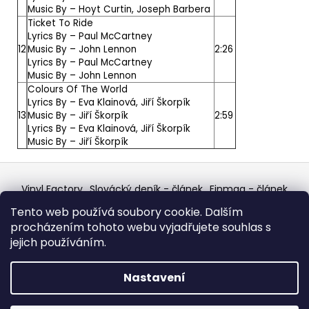
Music By –
Hoyt Curtin
,
Joseph Barbera
Ticket To Ride
Lyrics By –
Paul McCartney
12
Music By –
John Lennon
2:26
Lyrics By –
Paul McCartney
Music By –
John Lennon
Colours Of The World
Lyrics By –
Eva Klainová
,
Jiří Škorpík
13
Music By –
Jiří Škorpík
2:59
Lyrics By –
Eva Klainová
,
Jiří Škorpík
Music By –
Jiří Škorpík
Z
á
Vinyl Factory
Slovácký deník - článek
Finmag - článek
p
W Records Mixcloud
Eastalgia
YouTube Profile
Tento web používá soubory cookie. Dalším
Discogs Profile
Facebook
výběr z hroznů
a
procházením tohoto webu vyjadřujete souhlas s
Top prodejce mincí
Aukro
t
jejich používáním.
í
Vytvořil Shoptet
Nastavení
Copyright 2026
W Records - osvědčený prodejce
bazarových LP, MC, CD, komiksů atd.
. Všechna práva