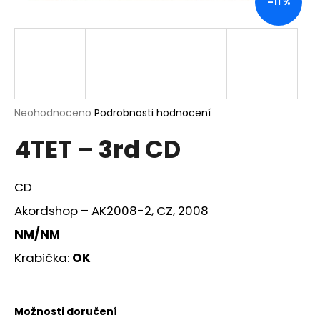
–11 %
a
j
í
t
?
Průměrné
Neohodnoceno
Podrobnosti hodnocení
hodnocení
4TET – 3rd CD
produktu
je
HLEDAT
0,0
z
CD
5
hvězdiček.
Akordshop – AK2008-2, CZ, 2008
D
NM/NM
o
Krabička:
OK
p
o
r
u
Možnosti doručení