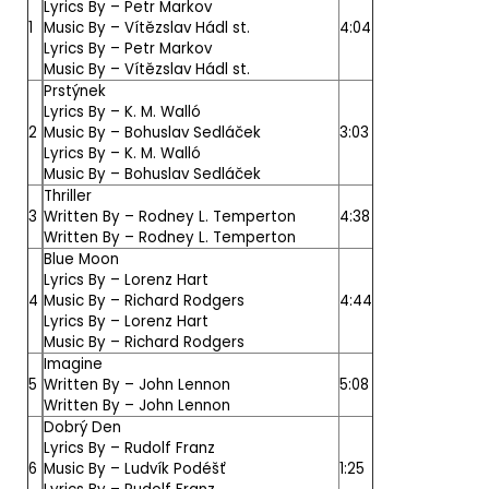
Lyrics By –
Petr Markov
1
Music By –
Vítězslav Hádl st.
4:04
Lyrics By –
Petr Markov
Music By –
Vítězslav Hádl st.
Prstýnek
Lyrics By –
K. M. Walló
2
Music By –
Bohuslav Sedláček
3:03
Lyrics By –
K. M. Walló
Music By –
Bohuslav Sedláček
Thriller
3
Written By –
Rodney L. Temperton
4:38
Written By –
Rodney L. Temperton
Blue Moon
Lyrics By –
Lorenz Hart
4
Music By –
Richard Rodgers
4:44
Lyrics By –
Lorenz Hart
Music By –
Richard Rodgers
Imagine
5
Written By –
John Lennon
5:08
Written By –
John Lennon
Dobrý Den
Lyrics By –
Rudolf Franz
6
Music By –
Ludvík Podéšť
1:25