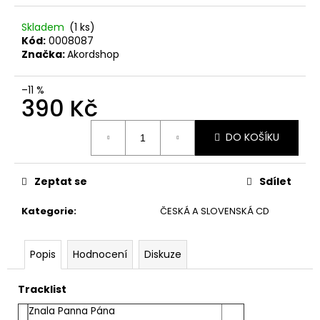
č
u
Skladem
(1 ks)
j
Kód:
0008087
e
Značka:
Akordshop
m
e
–11 %
390 Kč
JETHRO
Měrná
TULL
DO KOŠÍKU
cena:
–
CATFISH
RISING
Zeptat se
Sdílet
MC
220
Kategorie
:
ČESKÁ A SLOVENSKÁ CD
Kč
Popis
Hodnocení
Diskuze
Tracklist
Znala Panna Pána