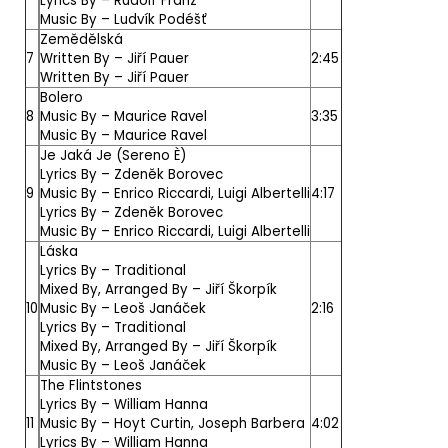
Lyrics By –
Rudolf Franz
Music By –
Ludvík Podéšť
Zemědělská
7
Written By –
Jiří Pauer
2:45
Written By –
Jiří Pauer
Bolero
8
Music By –
Maurice Ravel
3:35
Music By –
Maurice Ravel
Je Jaká Je (Sereno È)
Lyrics By –
Zdeněk Borovec
9
Music By –
Enrico Riccardi
,
Luigi Albertelli
4:17
Lyrics By –
Zdeněk Borovec
Music By –
Enrico Riccardi
,
Luigi Albertelli
Láska
Lyrics By –
Traditional
Mixed By, Arranged By –
Jiří Škorpík
10
Music By –
Leoš Janáček
2:16
Lyrics By –
Traditional
Mixed By, Arranged By –
Jiří Škorpík
Music By –
Leoš Janáček
The Flintstones
Lyrics By –
William Hanna
11
Music By –
Hoyt Curtin
,
Joseph Barbera
4:02
Lyrics By –
William Hanna