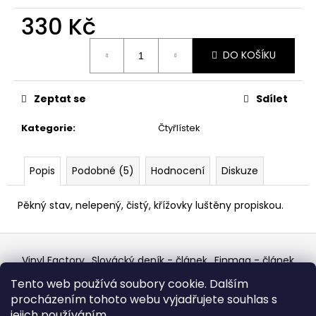
č
u
330 Kč
j
Měrná
e
DO KOŠÍKU
cena:
m
e
Zeptat se
Sdílet
U2
Kategorie
:
Čtyřlístek
–
THE
JOSHUA
TREE
Popis
Podobné (5)
Hodnocení
Diskuze
LP
1
Pěkný stav, nelepený, čistý, křížovky luštěny propiskou.
290
Kč
Z
á
Vinyl Factory
Slovácký deník - článek
Finmag - článek
p
W Records Mixcloud
Eastalgia
YouTube Profile
Tento web používá soubory cookie. Dalším
Discogs Profile
Facebook
výběr z hroznů
a
procházením tohoto webu vyjadřujete souhlas s
Top prodejce mincí
Aukro
t
jejich používáním.