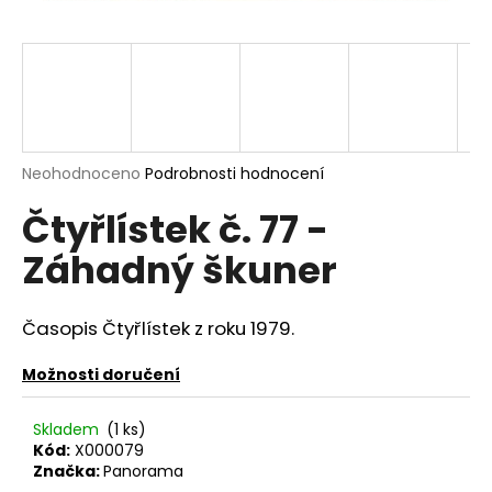
a
j
í
t
?
Průměrné
Neohodnoceno
Podrobnosti hodnocení
hodnocení
Čtyřlístek č. 77 -
produktu
je
HLEDAT
Záhadný škuner
0,0
z
5
hvězdiček.
Časopis Čtyřlístek z roku 1979.
D
o
Možnosti doručení
p
o
Skladem
(1 ks)
r
Kód:
X000079
u
Značka:
Panorama