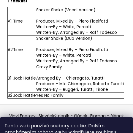
Tracklist
Shaker Shake (Vocal Version)
A1
Time
Producer, Mixed By –
Piero Fidelfatti
Written-By –
White
,
Percati
Written-By, Arranged By –
Raff Todesco
Shaker Shake (Dub Version)
A2
Time
Producer, Mixed By –
Piero Fidelfatti
Written-By –
White
,
Percati
Written-By, Arranged By –
Raff Todesco
Crazy Family
B1
Jock Hattle
Arranged By –
Chieregato,
Turatti
Producer –
Miki Chieregato
,
Roberto Turatti
Written-By –
Ruggeri
,
Turatti
,
Tirone
B2
Jock Hattle
Yes No Family
Z
á
Vinyl Factory
Slovácký deník - článek
Finmag - článek
p
W Records Mixcloud
Eastalgia
YouTube Profile
Tento web používá soubory cookie. Dalším
Discogs Profile
Facebook
výběr z hroznů
a
procházením tohoto webu vyjadřujete souhlas s
Top prodejce mincí
Aukro