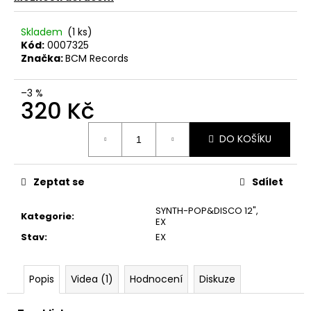
č
u
j
Skladem
(1 ks)
Kód:
0007325
e
Značka:
BCM Records
m
e
–3 %
320 Kč
ABBA
Měrná
–
DO KOŠÍKU
cena:
THE
VISITORS
LP
Zeptat se
Sdílet
390
Kč
SYNTH-POP&DISCO 12"
,
Kategorie
:
EX
Stav
:
EX
Popis
Videa (1)
Hodnocení
Diskuze