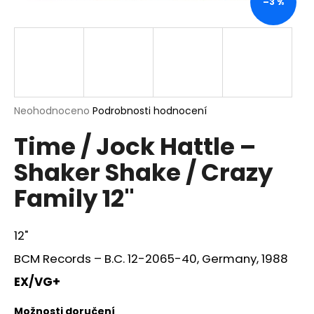
–3 %
a
j
í
t
?
Průměrné
Neohodnoceno
Podrobnosti hodnocení
hodnocení
Time / Jock Hattle –
produktu
je
HLEDAT
Shaker Shake / Crazy
0,0
z
Family 12"
5
hvězdiček.
D
12"
o
p
BCM Records – B.C. 12-2065-40, Germany, 1988
o
EX/VG+
r
u
Možnosti doručení