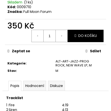
č
Skladem
(1 ks)
u
Kód:
0009710
j
Značka:
Full Moon Forum
e
m
350 Kč
e
Měrná
DO KOŠÍKU
cena:
JANA
KRATOCHVÍLOVÁ
–
Zeptat se
Sdílet
JANA
KRATOCHVÍLOVÁ
ALT-ART-JAZZ-PROG
LP
Kategorie
:
ROCK, NEW WAVE LP
,
M
450
Stav
:
M
Kč
Původně:
490
Popis
Hodnocení
Diskuze
Kč
Tracklist
1
Fire
4:19
2
Siren
4:13