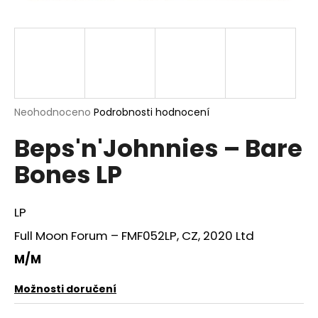
a
j
í
t
?
Průměrné
Neohodnoceno
Podrobnosti hodnocení
hodnocení
Beps'n'Johnnies – Bare
produktu
je
HLEDAT
Bones LP
0,0
z
5
hvězdiček.
LP
D
Full Moon Forum – FMF052LP, CZ, 2020 Ltd
o
p
M/M
o
r
Možnosti doručení
u