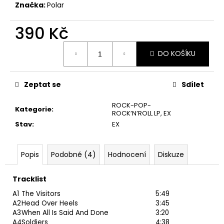
č
Značka:
Polar
u
j
390 Kč
e
m
Měrná
DO KOŠÍKU
e
cena:
Zeptat se
Sdílet
ABBA
–
THE
ROCK-POP-
Kategorie
:
VISITORS
ROCK’N’ROLL LP
,
EX
LP
Stav
:
EX
390
Kč
Popis
Podobné (4)
Hodnocení
Diskuze
Tracklist
A1
The Visitors
5:49
A2
Head Over Heels
3:45
A3
When All Is Said And Done
3:20
A4
Soldiers
4:38