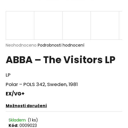
a
j
í
t
?
Průměrné
Neohodnoceno
Podrobnosti hodnocení
hodnocení
ABBA – The Visitors LP
produktu
je
HLEDAT
0,0
z
LP
5
hvězdiček.
Polar – POLS 342, Sweden, 1981
D
EX/VG+
o
p
Možnosti doručení
o
r
Skladem
(1 ks)
u
Kód:
0009023