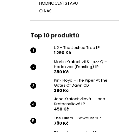
HODNOCENÍ STAVU
O NÁS
Top 10 produktů
U2 – The Joshua Tree LP
1 290 Kč
Martin Kratochvíl & Jazz Q ‎–
Hodokvas (Feasting) LP
390 Kč
Pink Floyd – The Piper At The
Gates Of Dawn CD
290 Kč
Jana Kratochvílová – Jana
Kratochvílová LP
450 Kč
The Killers – Sawdust 2LP
790 Kč