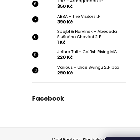
Törr – Armageddon LP
350 Kč
ABBA – The Visitors LP
390 Kč
Spejbl & Hurvínek – Abeceda
Slušného Chování 2LP
1 Kč
Jethro Tull – Catfish Rising MC
220 Kč
Various ‎– Ulice Swingu 2LP box
290 Kč
Facebook
Z
á
Vinyl Factory
Slovácký deník - článek
F