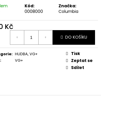
E PIPER AT THE GATES
adem
Kód:
Značka:
)
0008000
Columbia
0 Kč
ná
DO KOŠÍKU
:
Tisk
gorie
:
HUDBA
,
VG+
:
VG+
Zeptat se
Sdílet