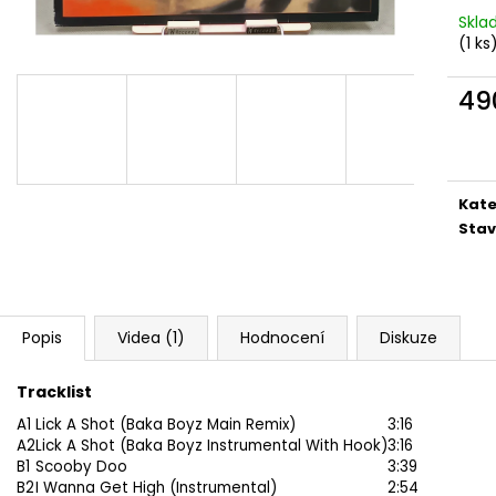
MARTIN KRATOCHVÍL & JAZZ Q ‎–
PINK FLOYD – TH
Skl
HODOKVAS (FEASTING) LP
OF DAWN CD
(1 ks
390 Kč
290 Kč
49
Měr
cena
Kate
Stav
Popis
Videa (1)
Hodnocení
Diskuze
Tracklist
A1
Lick A Shot (Baka Boyz Main Remix)
3:16
A2
Lick A Shot (Baka Boyz Instrumental With Hook)
3:16
B1
Scooby Doo
3:39
B2
I Wanna Get High (Instrumental)
2:54