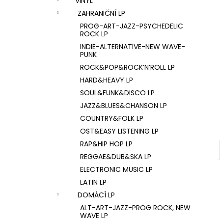
VINYL
U2 – THE JOSHUA TREE LP
l
ZAHRANIČNÍ LP
1 290 Kč
PROG-ART-JAZZ-PSYCHEDELIC
ROCK LP
INDIE-ALTERNATIVE-NEW WAVE-
PUNK
ROCK&POP&ROCK’N’ROLL LP
HARD&HEAVY LP
SOUL&FUNK&DISCO LP
JAZZ&BLUES&CHANSON LP
COUNTRY&FOLK LP
OST&EASY LISTENING LP
RAP&HIP HOP LP
REGGAE&DUB&SKA LP
ELECTRONIC MUSIC LP
LATIN LP
DOMÁCÍ LP
ALT-ART-JAZZ-PROG ROCK, NEW
WAVE LP