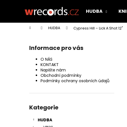
K
Přejít
na
o
HUDBA
KNI
obsah
Zpět
Zpět
š
do
do
í
Domů
HUDBA
Cypress Hill – Lick A Shot 12"
k
obchodu
obchodu
P
o
Informace pro vás
s
t
O NÁS
r
KONTAKT
Napište nám
a
Obchodní podmínky
n
Podmínky ochrany osobních údajů
n
í
Přeskočit
p
kategorie
Kategorie
a
n
HUDBA
e