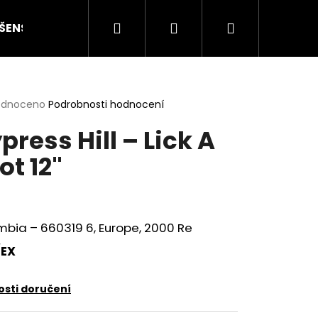
Hledat
Přihlášení
Nákupní
ŠENSTVÍ
HODNOCENÍ STAVU
O NÁS
ČLÁN
košík
rné
odnoceno
Podrobnosti hodnocení
cení
press Hill – Lick A
ktu
ot 12"
ček.
bia – 660319 6, Europe, 2000 Re
EX
Následující
sti doručení