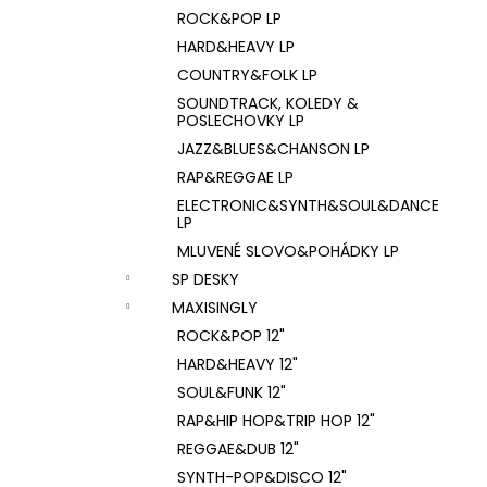
ROCK&POP LP
HARD&HEAVY LP
COUNTRY&FOLK LP
SOUNDTRACK, KOLEDY &
POSLECHOVKY LP
JAZZ&BLUES&CHANSON LP
RAP&REGGAE LP
ELECTRONIC&SYNTH&SOUL&DANCE
LP
MLUVENÉ SLOVO&POHÁDKY LP
SP DESKY
MAXISINGLY
ROCK&POP 12"
HARD&HEAVY 12"
SOUL&FUNK 12"
RAP&HIP HOP&TRIP HOP 12"
REGGAE&DUB 12"
SYNTH-POP&DISCO 12"