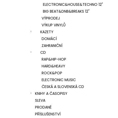
ELECTRONIC&HOUSE&TECHNO 12"
BIG BEAT&DNB&BREAKS 12"
VÝPRODEJ
VÝKUP VINYLŮ
KAZETY
DOMÁCÍ
ZAHRANIČNÍ
CD
RAP&HIP-HOP
HARD&HEAVY
ROCK&POP
ELECTRONIC MUSIC
ČESKÁ A SLOVENSKÁ CD
KNIHY A ČASOPISY
SLEVA
PRODANÉ
PŘÍSLUŠENSTVÍ