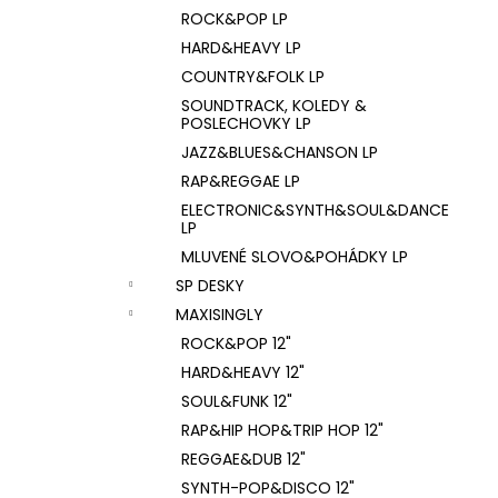
ROCK&POP LP
HARD&HEAVY LP
COUNTRY&FOLK LP
SOUNDTRACK, KOLEDY &
POSLECHOVKY LP
JAZZ&BLUES&CHANSON LP
RAP&REGGAE LP
ELECTRONIC&SYNTH&SOUL&DANCE
LP
MLUVENÉ SLOVO&POHÁDKY LP
SP DESKY
MAXISINGLY
ROCK&POP 12"
HARD&HEAVY 12"
SOUL&FUNK 12"
RAP&HIP HOP&TRIP HOP 12"
REGGAE&DUB 12"
SYNTH-POP&DISCO 12"