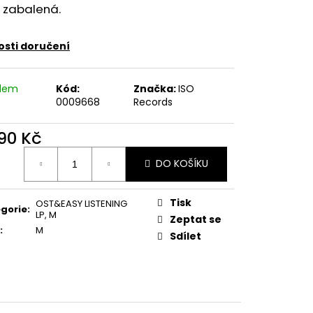
E PIPER AT THE GATES
 zabalená.
sti doručení
adem
Kód:
Značka:
ISO
)
0009668
Records
590 Kč
ná
DO KOŠÍKU
:
Tisk
OST&EASY LISTENING
gorie
:
LP
,
M
Zeptat se
:
M
Sdílet