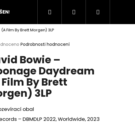
Hledat
Přihlášení
Nákupní
ŠENSTVÍ
HODNOCENÍ STAVU
O NÁS
ČLÁN
 Film By Brett Morgen) 3LP
košík
rné
odnoceno
Podrobnosti hodnocení
cení
vid Bowie –
ktu
oonage Daydream
 Film By Brett
ček.
rgen) 3LP
ozevírací obal
Následující
Records – DBMDLP 2022, Worldwide, 2023