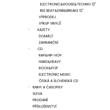
ELECTRONIC&HOUSE&TECHNO 12"
BIG BEAT&DNB&BREAKS 12"
VÝPRODEJ
VÝKUP VINYLŮ
KAZETY
DOMÁCÍ
ZAHRANIČNÍ
CD
RAP&HIP-HOP
HARD&HEAVY
ROCK&POP
ELECTRONIC MUSIC
ČESKÁ A SLOVENSKÁ CD
KNIHY A ČASOPISY
SLEVA
PRODANÉ
PŘÍSLUŠENSTVÍ