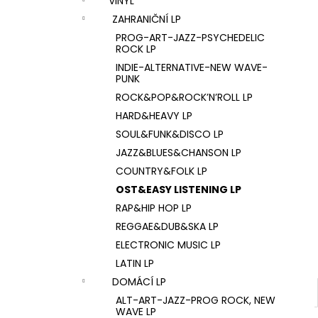
VINYL
U2 – THE JOSHUA TREE LP
l
ZAHRANIČNÍ LP
1 290 Kč
PROG-ART-JAZZ-PSYCHEDELIC
ROCK LP
INDIE-ALTERNATIVE-NEW WAVE-
PUNK
ROCK&POP&ROCK’N’ROLL LP
HARD&HEAVY LP
SOUL&FUNK&DISCO LP
JAZZ&BLUES&CHANSON LP
COUNTRY&FOLK LP
OST&EASY LISTENING LP
RAP&HIP HOP LP
REGGAE&DUB&SKA LP
ELECTRONIC MUSIC LP
LATIN LP
DOMÁCÍ LP
ALT-ART-JAZZ-PROG ROCK, NEW
WAVE LP