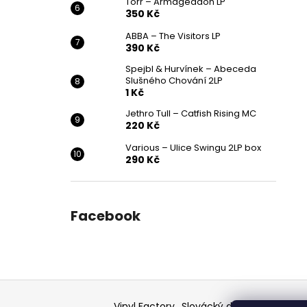
Törr – Armageddon LP
350 Kč
ABBA – The Visitors LP
390 Kč
Spejbl & Hurvínek – Abeceda
Slušného Chování 2LP
1 Kč
Jethro Tull – Catfish Rising MC
220 Kč
Various ‎– Ulice Swingu 2LP box
290 Kč
Facebook
Z
á
Vinyl Factory
Slovácký deník - článek
F