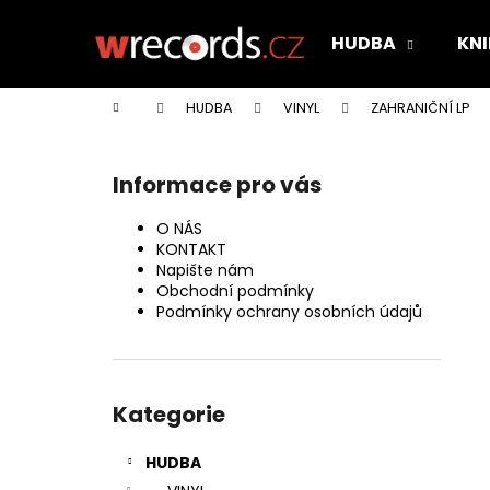
K
Přejít
na
o
HUDBA
KNI
obsah
Zpět
Zpět
š
do
do
í
Domů
HUDBA
VINYL
ZAHRANIČNÍ LP
k
obchodu
obchodu
P
o
Informace pro vás
s
t
O NÁS
r
KONTAKT
Napište nám
a
Obchodní podmínky
n
Podmínky ochrany osobních údajů
n
í
Přeskočit
p
kategorie
Kategorie
a
n
HUDBA
e