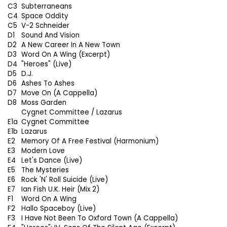
C3
Subterraneans
C4
Space Oddity
C5
V-2 Schneider
D1
Sound And Vision
D2
A New Career In A New Town
D3
Word On A Wing (Excerpt)
D4
"Heroes" (Live)
D5
D.J.
D6
Ashes To Ashes
D7
Move On (A Cappella)
D8
Moss Garden
Cygnet Committee / Lazarus
E1a
Cygnet Committee
E1b
Lazarus
E2
Memory Of A Free Festival (Harmonium)
E3
Modern Love
E4
Let's Dance (Live)
E5
The Mysteries
E6
Rock 'N' Roll Suicide (Live)
E7
Ian Fish U.K. Heir (Mix 2)
F1
Word On A Wing
F2
Hallo Spaceboy (Live)
F3
I Have Not Been To Oxford Town (A Cappella)