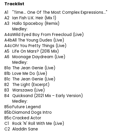
Tracklist
A1
"Time... One Of The Most Complex Expressions..."
A2
Ian Fish U.K. Heir (Mix 1)
A3
Hallo Spaceboy (Remix)
Medley:
A4a
Wild Eyed Boy From Freecloud (Live)
A4b
All The Young Dudes (Live)
A4c
Oh! You Pretty Things (Live)
A5
Life On Mars? (2016 Mix)
A6
Moonage Daydream (Live)
Medley:
B1a
The Jean Genie (Live)
B1b
Love Me Do (Live)
B1c
The Jean Genie (Live)
B2
The Light (Excerpt)
B3
Warszawa (Live)
B4
Quicksand (2021 Mix – Early Version)
Medley:
B5a
Future Legend
B5b
Diamond Dogs Intro
B5c
Cracked Actor
C1
Rock 'N' Roll With Me (Live)
C2
Aladdin Sane