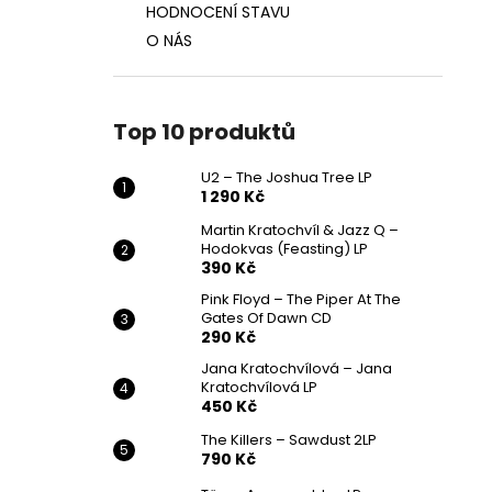
HODNOCENÍ STAVU
O NÁS
Top 10 produktů
U2 – The Joshua Tree LP
1 290 Kč
Martin Kratochvíl & Jazz Q ‎–
Hodokvas (Feasting) LP
390 Kč
Pink Floyd – The Piper At The
Gates Of Dawn CD
290 Kč
Jana Kratochvílová – Jana
Kratochvílová LP
450 Kč
The Killers – Sawdust 2LP
790 Kč