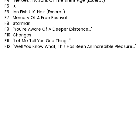
F4
"Heroes": IV. Sons Of The Silent Age (Excerpt)
F5
★
F6
Ian Fish U.K. Heir (Excerpt)
F7
Memory Of A Free Festival
F8
Starman
F9
"You're Aware Of A Deeper Existence..."
F10
Changes
F11
"Let Me Tell You One Thing..."
F12
"Well You Know What, This Has Been An Incredible Pleasure...