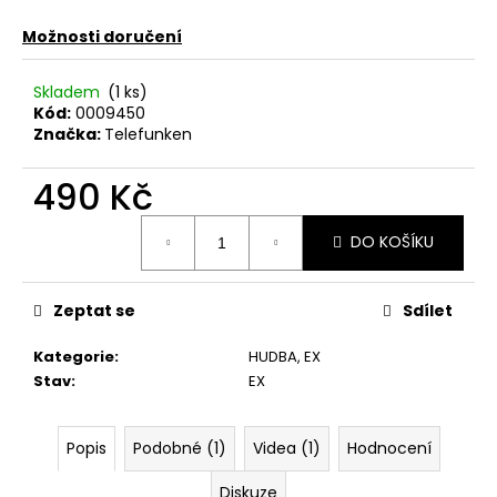
č
u
Možnosti doručení
j
e
Skladem
(1 ks)
m
Kód:
0009450
e
Značka:
Telefunken
490 Kč
JETHRO
TULL
Měrná
–
DO KOŠÍKU
cena:
CATFISH
RISING
MC
Zeptat se
Sdílet
220
Kč
Kategorie
:
HUDBA
,
EX
Stav
:
EX
Popis
Podobné (1)
Videa (1)
Hodnocení
Diskuze