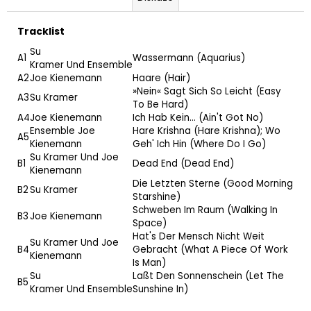
Tracklist
Su
A1
Wassermann (Aquarius)
Kramer
Und
Ensemble
A2
Joe Kienemann
Haare (Hair)
»Nein« Sagt Sich So Leicht (Easy
A3
Su Kramer
To Be Hard)
A4
Joe Kienemann
Ich Hab Kein… (Ain't Got No)
Ensemble
Joe
Hare Krishna (Hare Krishna); Wo
A5
Kienemann
Geh' Ich Hin (Where Do I Go)
Su Kramer
Und
Joe
B1
Dead End (Dead End)
Kienemann
Die Letzten Sterne (Good Morning
B2
Su Kramer
Starshine)
Schweben Im Raum (Walking In
B3
Joe Kienemann
Space)
Hat's Der Mensch Nicht Weit
Su Kramer
Und
Joe
B4
Gebracht (What A Piece Of Work
Kienemann
Is Man)
Su
Laßt Den Sonnenschein (Let The
B5
Kramer
Und
Ensemble
Sunshine In)