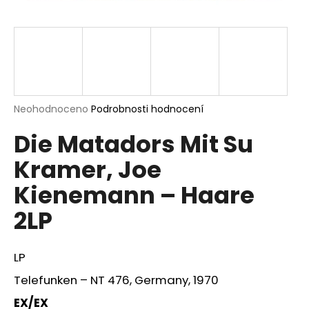
a
j
í
t
?
Průměrné
Neohodnoceno
Podrobnosti hodnocení
hodnocení
Die Matadors Mit Su
produktu
je
HLEDAT
Kramer, Joe
0,0
z
Kienemann – Haare
5
hvězdiček.
2LP
D
o
p
LP
o
r
Telefunken ‎– NT 476, Germany, 1970
u
EX/EX