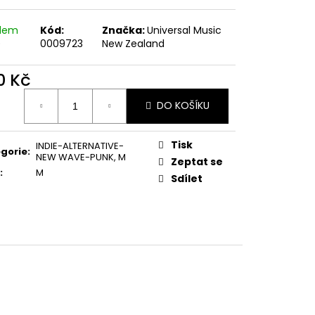
E PIPER AT THE GATES
adem
Kód:
Značka:
Universal Music
)
0009723
New Zealand
0 Kč
ná
DO KOŠÍKU
:
Tisk
INDIE-ALTERNATIVE-
gorie
:
NEW WAVE-PUNK
,
M
Zeptat se
:
M
Sdílet