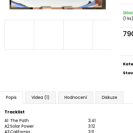
MARTIN KRATOCHVÍL & JAZZ Q ‎–
PINK FLOYD – TH
HODOKVAS (FEASTING) LP
OF DAWN CD
Skl
390 Kč
290 Kč
(1 ks
79
Měr
cena
Kate
Stav
Popis
Videa (1)
Hodnocení
Diskuze
Tracklist
A1
The Path
3:41
A2
Solar Power
3:12
A3
California
3:11