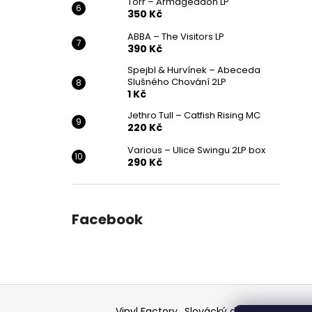
Törr – Armageddon LP
350 Kč
ABBA – The Visitors LP
390 Kč
Spejbl & Hurvínek – Abeceda
Slušného Chování 2LP
1 Kč
Jethro Tull – Catfish Rising MC
220 Kč
Various ‎– Ulice Swingu 2LP box
290 Kč
Facebook
Z
á
Vinyl Factory
Slovácký deník - článek
F