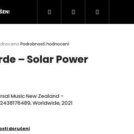
Hledat
Přihlášení
Nákupní
ŠENSTVÍ
HODNOCENÍ STAVU
O NÁS
ČLÁN
košík
rné
odnoceno
Podrobnosti hodnocení
cení
rde – Solar Power
ktu
ček.
ersal Music New Zealand –
2438176489, Worldwide, 2021
Následující
sti doručení