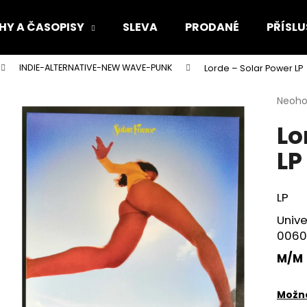
HY A ČASOPISY
SLEVA
PRODANÉ
PŘÍSLU
INDIE-ALTERNATIVE-NEW WAVE-PUNK
Lorde – Solar Power LP
Co potřebujete najít?
Průmě
Neoh
hodno
Lo
produ
HLEDAT
je
LP
0,0
z
5
Doporučujeme
hvězdi
LP
Univ
0060
M/M
Možno