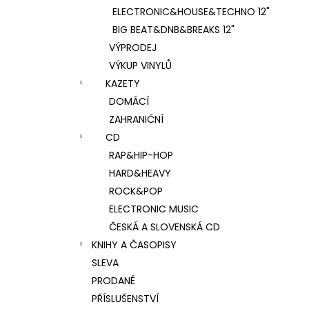
ELECTRONIC&HOUSE&TECHNO 12"
BIG BEAT&DNB&BREAKS 12"
VÝPRODEJ
VÝKUP VINYLŮ
KAZETY
DOMÁCÍ
ZAHRANIČNÍ
CD
RAP&HIP-HOP
HARD&HEAVY
ROCK&POP
ELECTRONIC MUSIC
ČESKÁ A SLOVENSKÁ CD
KNIHY A ČASOPISY
SLEVA
PRODANÉ
PŘÍSLUŠENSTVÍ