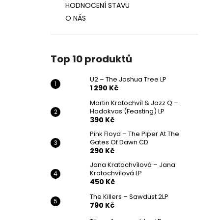
HODNOCENÍ STAVU
O NÁS
Top 10 produktů
U2 – The Joshua Tree LP
1 290 Kč
Martin Kratochvíl & Jazz Q ‎–
Hodokvas (Feasting) LP
390 Kč
Pink Floyd – The Piper At The
Gates Of Dawn CD
290 Kč
Jana Kratochvílová – Jana
Kratochvílová LP
450 Kč
The Killers – Sawdust 2LP
790 Kč