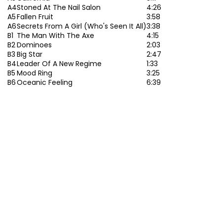
A4
Stoned At The Nail Salon
4:26
A5
Fallen Fruit
3:58
A6
Secrets From A Girl (Who's Seen It All)
3:38
B1
The Man With The Axe
4:15
B2
Dominoes
2:03
B3
Big Star
2:47
B4
Leader Of A New Regime
1:33
B5
Mood Ring
3:25
B6
Oceanic Feeling
6:39