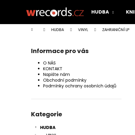
K
Přejít
na
o
HUDBA
KNI
obsah
Zpět
Zpět
š
do
do
í
Domů
HUDBA
VINYL
ZAHRANIČNÍ LP
k
obchodu
obchodu
P
o
Informace pro vás
s
t
O NÁS
r
KONTAKT
Napište nám
a
Obchodní podmínky
n
Podmínky ochrany osobních údajů
n
í
Přeskočit
p
kategorie
Kategorie
a
n
HUDBA
e