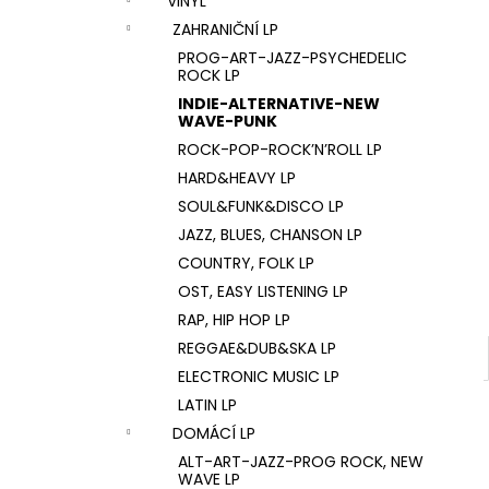
VINYL
U2 – THE JOSHUA TREE LP
l
ZAHRANIČNÍ LP
1 290 Kč
PROG-ART-JAZZ-PSYCHEDELIC
ROCK LP
INDIE-ALTERNATIVE-NEW
WAVE-PUNK
ROCK-POP-ROCK’N’ROLL LP
HARD&HEAVY LP
SOUL&FUNK&DISCO LP
JAZZ, BLUES, CHANSON LP
COUNTRY, FOLK LP
OST, EASY LISTENING LP
RAP, HIP HOP LP
REGGAE&DUB&SKA LP
ELECTRONIC MUSIC LP
LATIN LP
DOMÁCÍ LP
ALT-ART-JAZZ-PROG ROCK, NEW
WAVE LP