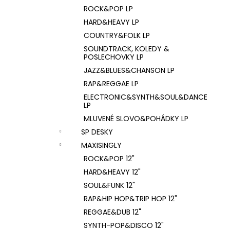
ROCK&POP LP
HARD&HEAVY LP
COUNTRY&FOLK LP
SOUNDTRACK, KOLEDY &
POSLECHOVKY LP
JAZZ&BLUES&CHANSON LP
RAP&REGGAE LP
ELECTRONIC&SYNTH&SOUL&DANCE
LP
MLUVENÉ SLOVO&POHÁDKY LP
SP DESKY
MAXISINGLY
ROCK&POP 12"
HARD&HEAVY 12"
SOUL&FUNK 12"
RAP&HIP HOP&TRIP HOP 12"
REGGAE&DUB 12"
SYNTH-POP&DISCO 12"