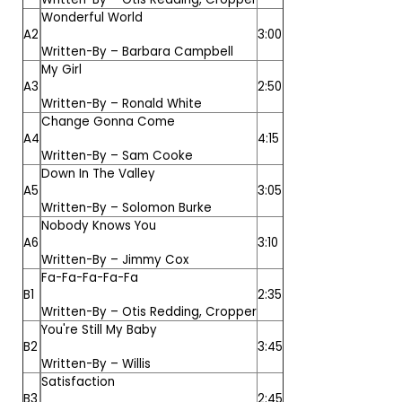
Wonderful World
A2
3:00
Written-By –
Barbara Campbell
My Girl
A3
2:50
Written-By –
Ronald White
Change Gonna Come
A4
4:15
Written-By –
Sam Cooke
Down In The Valley
A5
3:05
Written-By –
Solomon Burke
Nobody Knows You
A6
3:10
Written-By –
Jimmy Cox
Fa-Fa-Fa-Fa-Fa
B1
2:35
Written-By –
Otis Redding
,
Cropper
You're Still My Baby
B2
3:45
Written-By –
Willis
Satisfaction
B3
2:45