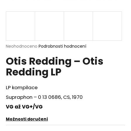
a
j
í
t
?
Průměrné
Neohodnoceno
Podrobnosti hodnocení
hodnocení
Otis Redding – Otis
produktu
je
HLEDAT
Redding LP
0,0
z
5
hvězdiček.
LP kompilace
D
Supraphon ‎– 0 13 0686, CS, 1970
o
p
VG až VG+/VG
o
r
Možnosti doručení
u