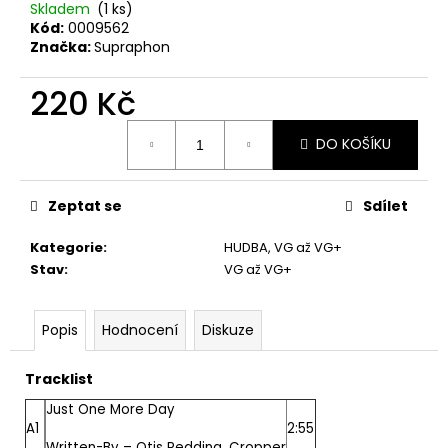
č
Skladem
(1 ks)
u
Kód:
0009562
j
Značka:
Supraphon
e
m
220 Kč
e
Měrná
DO KOŠÍKU
cena:
MARTIN
KRATOCHVÍL
&
Zeptat se
Sdílet
JAZZ
Q
Kategorie
:
HUDBA
,
VG až VG+
‎–
Stav
:
VG až VG+
HODOKVAS
(FEASTING)
LP
Popis
Hodnocení
Diskuze
390
Kč
Tracklist
Just One More Day
A1
2:55
Written-By –
Otis Redding
,
Cropper