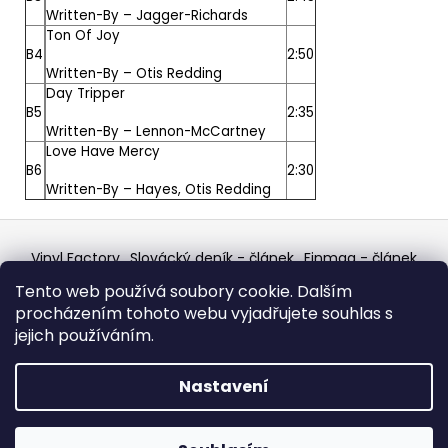
Written-By –
Jagger-Richards
Ton Of Joy
B4
2:50
Written-By –
Otis Redding
Day Tripper
B5
2:35
Written-By –
Lennon-McCartney
Love Have Mercy
B6
2:30
Written-By –
Hayes
,
Otis Redding
Z
á
Vinyl Factory
Slovácký deník - článek
Finmag - článek
p
W Records Mixcloud
Eastalgia
YouTube Profile
Tento web používá soubory cookie. Dalším
Discogs Profile
Facebook
výběr z hroznů
a
procházením tohoto webu vyjadřujete souhlas s
Top prodejce mincí
Aukro
t
jejich používáním.
í
Vytvořil Shoptet
Nastavení
Copyright 2026
W Records - osvědčený prodejce
bazarových LP, MC, CD, komiksů atd.
. Všechna práva