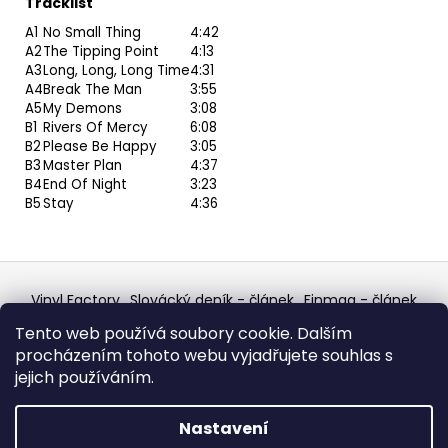
Tracklist
A1
No Small Thing
4:42
A2
The Tipping Point
4:13
A3
Long, Long, Long Time
4:31
A4
Break The Man
3:55
A5
My Demons
3:08
B1
Rivers Of Mercy
6:08
B2
Please Be Happy
3:05
B3
Master Plan
4:37
B4
End Of Night
3:23
B5
Stay
4:36
Z
á
Vinyl Factory
Slovácký deník - článek
Finmag - článek
p
W Records Mixcloud
Eastalgia
YouTube Profile
Tento web používá soubory cookie. Dalším
Discogs Profile
Facebook
výběr z hroznů
a
procházením tohoto webu vyjadřujete souhlas s
Top prodejce mincí
Aukro
t
jejich používáním.
í
Vytvořil Shoptet
Nastavení