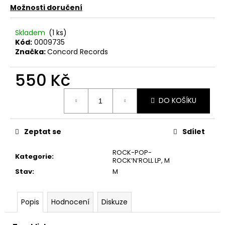
č
Možnosti doručení
u
j
Skladem
(1 ks)
e
Kód:
0009735
m
Značka:
Concord Records
e
550 Kč
PINK
Měrná
FLOYD
DO KOŠÍKU
cena:
–
THE
PIPER
AT
Zeptat se
Sdílet
THE
GATES
ROCK-POP-
OF
Kategorie
:
ROCK’N’ROLL LP
,
M
DAWN
CD
Stav
:
M
290
Kč
Popis
Hodnocení
Diskuze