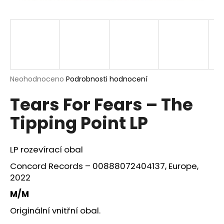
a
j
í
t
?
Průměrné
Neohodnoceno
Podrobnosti hodnocení
hodnocení
Tears For Fears – The
produktu
je
HLEDAT
Tipping Point LP
0,0
z
5
hvězdiček.
LP rozevírací obal
D
Concord Records – 00888072404137, Europe,
o
2022
p
o
M/M
r
Originální vnitřní obal.
u