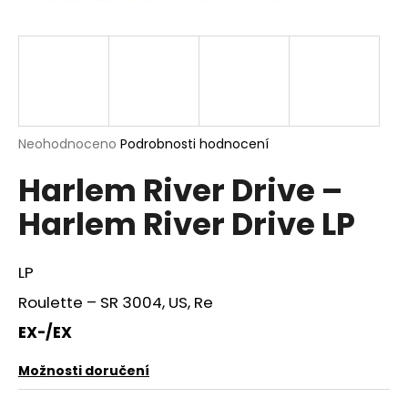
a
j
í
t
?
Průměrné
Neohodnoceno
Podrobnosti hodnocení
hodnocení
Harlem River Drive –
produktu
je
HLEDAT
Harlem River Drive LP
0,0
z
5
hvězdiček.
LP
D
Roulette ‎– SR 3004, US, Re
o
p
EX-/EX
o
r
Možnosti doručení
u