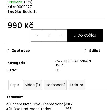
č
Skladem
(1 ks)
u
Kód:
0009377
j
Značka:
Roulette
e
m
990 Kč
e
Měrná
DO KOŠÍKU
cena:
U2
–
THE
Zeptat se
Sdílet
JOSHUA
TREE
JAZZ, BLUES, CHANSON
LP
Kategorie
:
LP
,
EX-
1
Stav
:
EX-
290
Kč
Popis
Videa (1)
Hodnocení
Diskuze
Tracklist
A1
Harlem River Drive (Theme Song)
4:05
A2
If (We Had Peace Today)
2:56