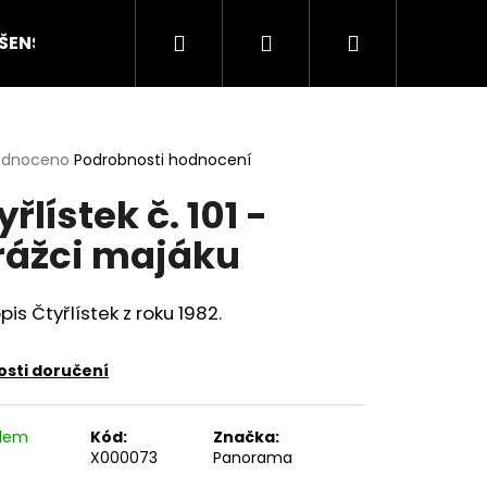
Hledat
Přihlášení
Nákupní
ŠENSTVÍ
HODNOCENÍ STAVU
O NÁS
ČLÁN
košík
rné
odnoceno
Podrobnosti hodnocení
cení
yřlístek č. 101 -
ktu
rážci majáku
ček.
is Čtyřlístek z roku 1982.
sti doručení
Následující
adem
Kód:
Značka:
)
X000073
Panorama