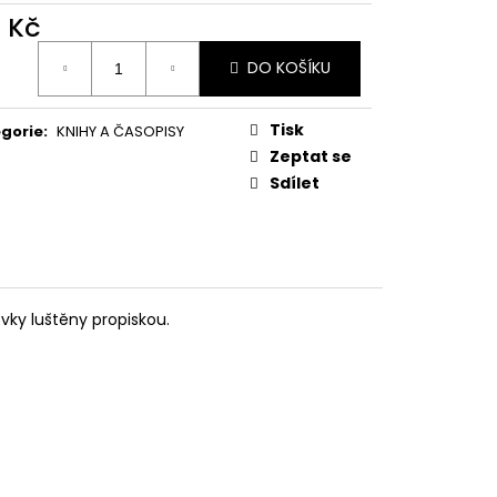
E PIPER AT THE GATES
0 Kč
ná
DO KOŠÍKU
:
Tisk
gorie
:
KNIHY A ČASOPISY
Zeptat se
Sdílet
ovky luštěny propiskou.