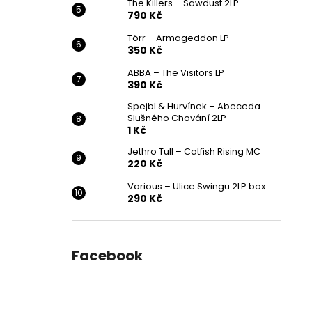
The Killers – Sawdust 2LP
790 Kč
Törr – Armageddon LP
350 Kč
ABBA – The Visitors LP
390 Kč
Spejbl & Hurvínek – Abeceda
Slušného Chování 2LP
1 Kč
Jethro Tull – Catfish Rising MC
220 Kč
Various ‎– Ulice Swingu 2LP box
290 Kč
Facebook