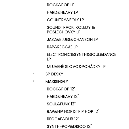
ROCK&POP LP
HARD&HEAVY LP
COUNTRY&FOLK LP
SOUNDTRACK, KOLEDY &
POSLECHOVKY LP
JAZZ&BLUES&CHANSON LP
RAP&REGGAE LP
ELECTRONIC&SYNTH&SOUL&DANCE
LP
MLUVENÉ SLOVO&POHÁDKY LP
SP DESKY
MAXISINGLY
ROCK&POP 12"
HARD&HEAVY 12"
SOUL&FUNK 12"
RAP&HIP HOP&TRIP HOP 12"
REGGAE&DUB 12"
SYNTH-POP&DISCO 12"