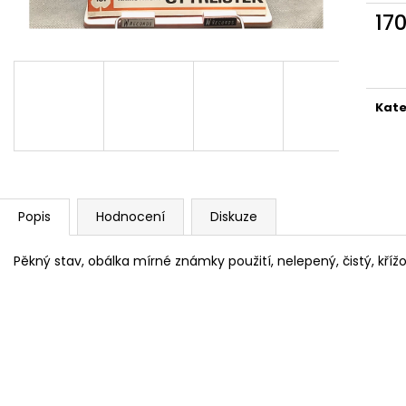
MARTIN KRATOCHVÍL & JAZZ Q ‎–
PINK FLOYD – TH
17
HODOKVAS (FEASTING) LP
OF DAWN CD
Měr
390 Kč
290 Kč
cena
Kate
Popis
Hodnocení
Diskuze
Pěkný stav, obálka mírné známky použití, nelepený, čistý, kříž