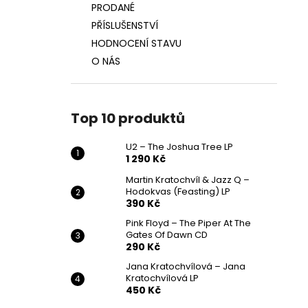
PRODANÉ
PŘÍSLUŠENSTVÍ
HODNOCENÍ STAVU
O NÁS
Top 10 produktů
U2 – The Joshua Tree LP
1 290 Kč
Martin Kratochvíl & Jazz Q ‎–
Hodokvas (Feasting) LP
390 Kč
Pink Floyd – The Piper At The
Gates Of Dawn CD
290 Kč
Jana Kratochvílová – Jana
Kratochvílová LP
450 Kč