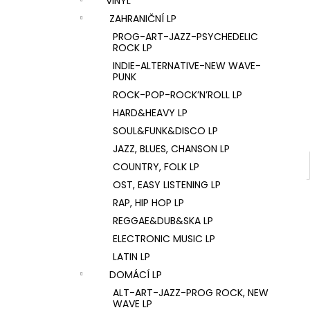
VINYL
U2 – THE JOSHUA TREE LP
l
ZAHRANIČNÍ LP
1 290 Kč
PROG-ART-JAZZ-PSYCHEDELIC
ROCK LP
INDIE-ALTERNATIVE-NEW WAVE-
PUNK
ROCK-POP-ROCK’N’ROLL LP
HARD&HEAVY LP
SOUL&FUNK&DISCO LP
JAZZ, BLUES, CHANSON LP
COUNTRY, FOLK LP
OST, EASY LISTENING LP
RAP, HIP HOP LP
REGGAE&DUB&SKA LP
ELECTRONIC MUSIC LP
LATIN LP
DOMÁCÍ LP
ALT-ART-JAZZ-PROG ROCK, NEW
WAVE LP