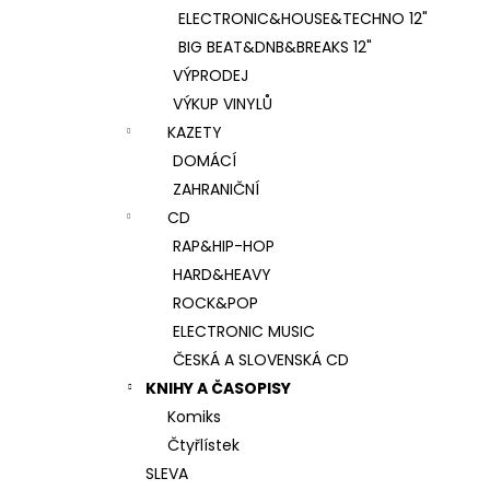
ELECTRONIC&HOUSE&TECHNO 12"
BIG BEAT&DNB&BREAKS 12"
VÝPRODEJ
VÝKUP VINYLŮ
KAZETY
DOMÁCÍ
ZAHRANIČNÍ
CD
RAP&HIP-HOP
HARD&HEAVY
ROCK&POP
ELECTRONIC MUSIC
ČESKÁ A SLOVENSKÁ CD
KNIHY A ČASOPISY
Komiks
Čtyřlístek
SLEVA