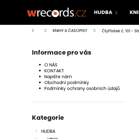
K
Přejít
na
o
HUDBA
KNI
obsah
Zpět
Zpět
š
do
do
í
Domů
KNIHY A ČASOPISY
Čtyřlístek č. 101 - 
k
obchodu
obchodu
P
o
Informace pro vás
s
t
O NÁS
r
KONTAKT
Napište nám
a
Obchodní podmínky
n
Podmínky ochrany osobních údajů
n
í
Přeskočit
p
kategorie
Kategorie
a
n
HUDBA
e