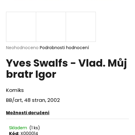
a
j
í
t
?
Průměrné
Neohodnoceno
Podrobnosti hodnocení
hodnocení
Yves Swalfs - Vlad. Můj
produktu
je
HLEDAT
bratr Igor
0,0
z
5
hvězdiček.
Komiks
D
BB/art, 48 stran, 2002
o
p
Možnosti doručení
o
r
Skladem
(1 ks)
u
Kód:
X000014