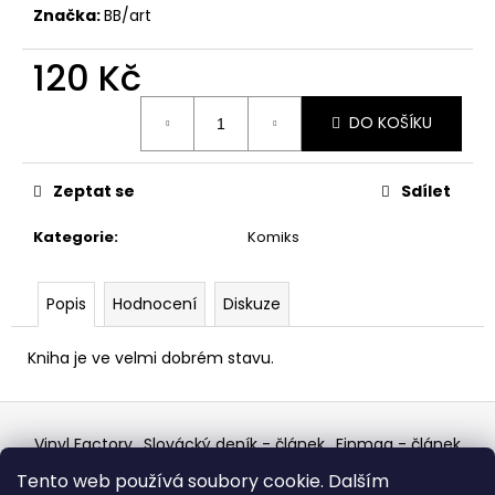
č
Značka:
BB/art
u
j
120 Kč
e
m
Měrná
e
DO KOŠÍKU
cena:
THE
Zeptat se
Sdílet
KILLERS
–
Kategorie
:
Komiks
SAWDUST
2LP
790
Popis
Hodnocení
Diskuze
Kč
Kniha je ve velmi dobrém stavu.
Z
á
Vinyl Factory
Slovácký deník - článek
Finmag - článek
p
W Records Mixcloud
Eastalgia
YouTube Profile
Tento web používá soubory cookie. Dalším
Discogs Profile
Facebook
výběr z hroznů