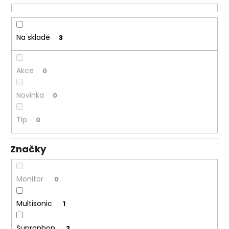
ů
a
j
í
Na skladě
3
t
?
Akce
0
Novinka
0
HLEDAT
Tip
0
Značky
D
o
Monitor
0
p
o
Multisonic
1
r
u
Supraphon
2