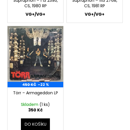
Supraphon ‎– 1 13 2395,
Supraphon ‎– 1113 2768,
CS, 1980 RP
CS, 1981 RP
VG+/VG+
VG+/VG+
450 KČ
–22 %
Törr – Armageddon LP
Skladem
(1 ks)
350 Kč
DO KOŠÍKU