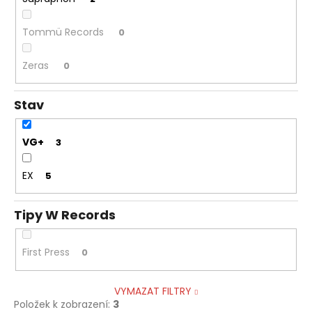
č
u
j
Tommü Records
0
e
m
Zeras
0
e
Stav
MARTIN
KRATOCHVÍL
VG+
&
3
JAZZ
Q
EX
5
‎–
HODOKVAS
(FEASTING)
LP
Tipy W Records
390
Kč
First Press
0
VYMAZAT FILTRY
Položek k zobrazení:
3