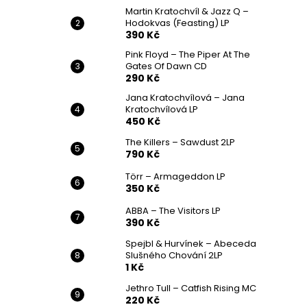
Martin Kratochvíl & Jazz Q ‎–
Hodokvas (Feasting) LP
390 Kč
Pink Floyd – The Piper At The
Gates Of Dawn CD
290 Kč
Jana Kratochvílová – Jana
Kratochvílová LP
450 Kč
The Killers – Sawdust 2LP
790 Kč
Törr – Armageddon LP
350 Kč
ABBA – The Visitors LP
390 Kč
Spejbl & Hurvínek – Abeceda
Slušného Chování 2LP
1 Kč
Jethro Tull – Catfish Rising MC
220 Kč