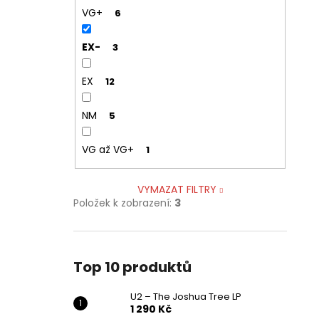
VG+
6
EX-
3
EX
12
NM
5
VG až VG+
1
VYMAZAT FILTRY
Položek k zobrazení:
3
Top 10 produktů
U2 – The Joshua Tree LP
1 290 Kč