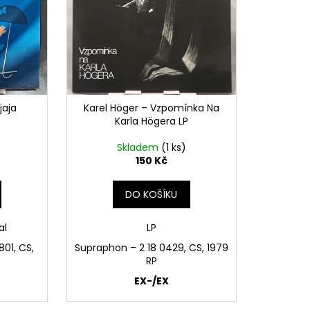
E PIPER AT THE GATES
jaja
Karel Höger – Vzpomínka Na
Karla Högera LP
Skladem
(1 ks)
150 Kč
DO KOŠÍKU
al
LP
801, CS,
Supraphon – 2 18 0429, CS, 1979
RP
EX-/EX