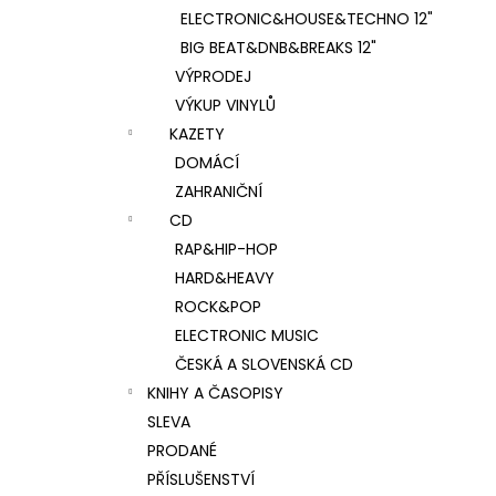
ELECTRONIC&HOUSE&TECHNO 12"
BIG BEAT&DNB&BREAKS 12"
VÝPRODEJ
VÝKUP VINYLŮ
KAZETY
DOMÁCÍ
ZAHRANIČNÍ
CD
RAP&HIP-HOP
HARD&HEAVY
ROCK&POP
ELECTRONIC MUSIC
ČESKÁ A SLOVENSKÁ CD
KNIHY A ČASOPISY
SLEVA
PRODANÉ
PŘÍSLUŠENSTVÍ