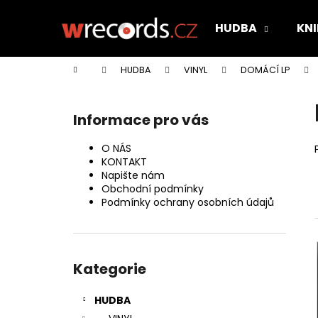
K
Přejít
na
o
HUDBA
KNI
obsah
Zpět
Zpět
š
do
do
í
Domů
HUDBA
VINYL
DOMÁCÍ LP
k
obchodu
obchodu
P
o
Informace pro vás
s
t
O NÁS
r
KONTAKT
Napište nám
a
Obchodní podmínky
n
Podmínky ochrany osobních údajů
n
í
Přeskočit
p
kategorie
Kategorie
a
n
HUDBA
e