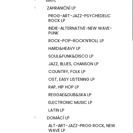
VINYL
U2 – THE JOSHUA TREE LP
l
ZAHRANIČNÍ LP
1 290 Kč
PROG-ART-JAZZ-PSYCHEDELIC
ROCK LP
INDIE-ALTERNATIVE-NEW WAVE-
PUNK
ROCK-POP-ROCK’N’ROLL LP
HARD&HEAVY LP
SOUL&FUNK&DISCO LP
JAZZ, BLUES, CHANSON LP
COUNTRY, FOLK LP
OST, EASY LISTENING LP
RAP, HIP HOP LP
REGGAE&DUB&SKA LP
ELECTRONIC MUSIC LP
LATIN LP
DOMÁCÍ LP
ALT-ART-JAZZ-PROG ROCK, NEW
WAVE LP