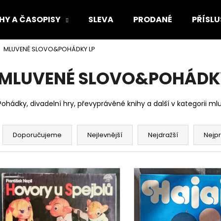
HY A ČASOPISY
SLEVA
PRODANÉ
PŘÍSLU
MLUVENÉ SLOVO&POHÁDKY LP
Co potřebujete najít?
MLUVENÉ SLOVO&POHÁDK
HLEDAT
Pohádky, divadelní hry, převyprávěné knihy a další v kategorii ml
Ř
a
Doporučujeme
Doporučujeme
Nejlevnější
Nejdražší
Nejp
z
e
V
n
ý
í
p
p
i
r
s