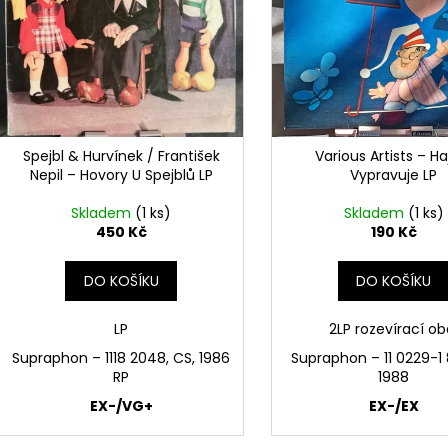
MARTIN KRATOCHVÍL & JAZZ Q ‎–
PINK FLOYD – TH
o
p
HODOKVAS (FEASTING) LP
OF DAWN CD
d
r
390 Kč
290 Kč
u
o
k
d
t
u
ů
k
Spejbl & Hurvínek / František
Various Artists – Ha
t
Nepil – Hovory U Spejblů LP
Vypravuje LP
ů
Skladem
(1 ks)
Skladem
(1 ks)
450 Kč
190 Kč
DO KOŠÍKU
DO KOŠÍKU
LP
2LP rozevírací ob
Supraphon ‎– 1118 2048, CS, 1986
Supraphon ‎– 11 0229-1 
RP
1988
EX-/VG+
EX-/EX