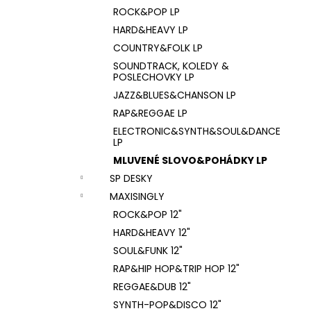
ROCK&POP LP
HARD&HEAVY LP
COUNTRY&FOLK LP
SOUNDTRACK, KOLEDY &
POSLECHOVKY LP
JAZZ&BLUES&CHANSON LP
RAP&REGGAE LP
ELECTRONIC&SYNTH&SOUL&DANCE
LP
MLUVENÉ SLOVO&POHÁDKY LP
SP DESKY
MAXISINGLY
ROCK&POP 12"
HARD&HEAVY 12"
SOUL&FUNK 12"
RAP&HIP HOP&TRIP HOP 12"
REGGAE&DUB 12"
SYNTH-POP&DISCO 12"