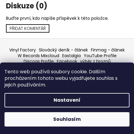
Diskuze (0)
a
j
Buďte první, kdo napíše příspěvek k této položce.
í
PŘIDAT KOMENTÁŘ
t
?
Z
á
Vinyl Factory
Slovácký deník - článek
Finmag - článek
p
W Records Mixcloud
Eastalgia
YouTube Profile
Discogs Profile
Facebook
výběr z hroznů
a
Top prodejce mincí
Aukro
HLEDAT
Tento web používá soubory cookie. Dalším
t
procházením tohoto webu vyjadřujete souhlas s
í
jejich používáním.
Vytvořil Shoptet
D
Copyright 2026
W Records - osvědčený prodejce
Nastavení
o
bazarových LP, MC, CD, komiksů atd.
. Všechna práva
p
vyhrazena.
o
Souhlasím
r
u