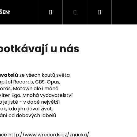
Hledat
Přihlášení
Nákupní
ŠENSTVÍ
HODNOCENÍ STAVU
O NÁS
ČLÁN
košík
potkávají u nás
vatelů
ze všech koutů světa.
apitol Records, CBS, Opus,
cords, Motown ale i méně
Alter Ego. Mnohá vydavatelství
o je jisté - v době největší
k, kdo jim dával život.
ydání od dobových
labelů
Následující
ánce
http://www.wrecords.cz/znacka/
.