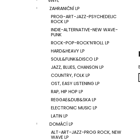
VINYL
U2 – THE JOSHUA TREE LP
l
ZAHRANIČNÍ LP
1 290 Kč
PROG-ART-JAZZ-PSYCHEDELIC
ROCK LP
INDIE-ALTERNATIVE-NEW WAVE-
PUNK
ROCK-POP-ROCK’N’ROLL LP
HARD&HEAVY LP
SOUL&FUNK&DISCO LP
JAZZ, BLUES, CHANSON LP
COUNTRY, FOLK LP
OST, EASY LISTENING LP
RAP, HIP HOP LP
REGGAE&DUB&SKA LP
ELECTRONIC MUSIC LP
LATIN LP
DOMÁCÍ LP
ALT-ART-JAZZ-PROG ROCK, NEW
WAVE LP