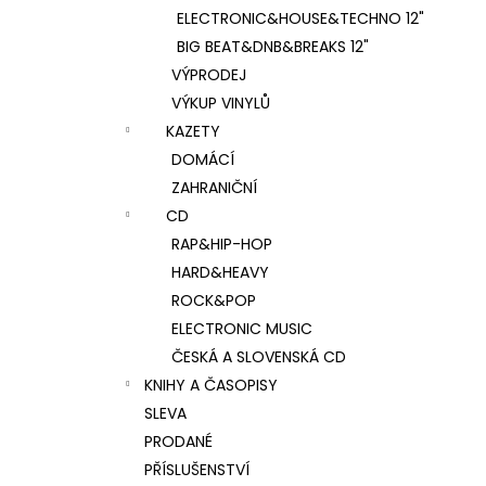
ELECTRONIC&HOUSE&TECHNO 12"
BIG BEAT&DNB&BREAKS 12"
VÝPRODEJ
VÝKUP VINYLŮ
KAZETY
DOMÁCÍ
ZAHRANIČNÍ
CD
RAP&HIP-HOP
HARD&HEAVY
ROCK&POP
ELECTRONIC MUSIC
ČESKÁ A SLOVENSKÁ CD
KNIHY A ČASOPISY
SLEVA
PRODANÉ
PŘÍSLUŠENSTVÍ