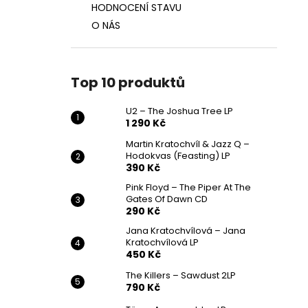
HODNOCENÍ STAVU
O NÁS
Top 10 produktů
U2 – The Joshua Tree LP
1 290 Kč
Martin Kratochvíl & Jazz Q ‎–
Hodokvas (Feasting) LP
390 Kč
Pink Floyd – The Piper At The
Gates Of Dawn CD
290 Kč
Jana Kratochvílová – Jana
Kratochvílová LP
450 Kč
The Killers – Sawdust 2LP
790 Kč