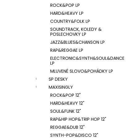
ROCK&POP LP
HARD&HEAVY LP
COUNTRY&FOLK LP
SOUNDTRACK, KOLEDY &
POSLECHOVKY LP
JAZZ&BLUES&CHANSON LP
RAP&REGGAE LP
ELECTRONIC&SYNTH&SOUL&DANCE
LP
MLUVENÉ SLOVO&POHÁDKY LP
SP DESKY
MAXISINGLY
ROCK&POP 12"
HARD&HEAVY 12"
SOUL&FUNK 12"
RAP&HIP HOP&TRIP HOP 12"
REGGAE&DUB 12"
SYNTH-POP&DISCO 12"