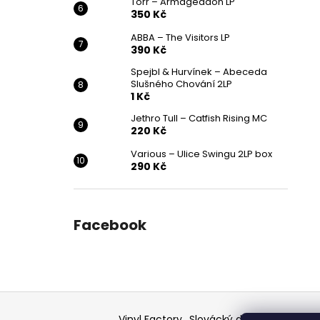
Törr – Armageddon LP
350 Kč
ABBA – The Visitors LP
390 Kč
Spejbl & Hurvínek – Abeceda
Slušného Chování 2LP
1 Kč
Jethro Tull – Catfish Rising MC
220 Kč
Various ‎– Ulice Swingu 2LP box
290 Kč
Facebook
Z
á
Vinyl Factory
Slovácký deník - článek
F