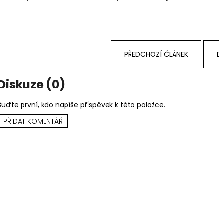
MARTIN KRATOCHVÍL & JAZZ Q ‎–
PINK FLOYD – TH
HODOKVAS (FEASTING) LP
OF DAWN CD
390 Kč
290 Kč
PŘEDCHOZÍ ČLÁNEK
Diskuze (0)
Buďte první, kdo napíše příspěvek k této položce.
PŘIDAT KOMENTÁŘ