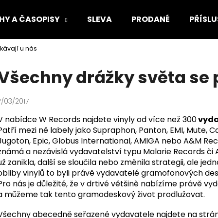
HY A ČASOPISY
SLEVA
PRODANÉ
PŘÍSLU
kávají u nás
Co potřebujete najít?
Všechny drážky světa se 
HLEDAT
7/03/2017
V nabídce W Records najdete vinyly od více než 300
vyda
Patří mezi ně labely jako Supraphon, Panton, EMI, Mute, C
Doporučujeme
Jugoton, Epic, Globus International, AMIGA nebo A&M Re
známá a nezávislá vydavatelství typu Malarie Records či 
už zanikla, další se sloučila nebo změnila strategii, ale jedn
obliby vinylů to byli právě vydavatelé gramofonových dese
Pro nás je důležité, že v drtivé většině nabízíme právě v
a můžeme tak tento gramodeskový život prodlužovat.
Všechny abecedně seřazené vydavatele najdete na str