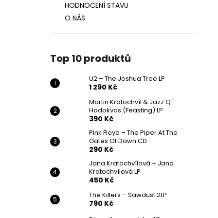
HODNOCENÍ STAVU
O NÁS
Top 10 produktů
U2 – The Joshua Tree LP
1 290 Kč
Martin Kratochvíl & Jazz Q ‎–
Hodokvas (Feasting) LP
390 Kč
Pink Floyd – The Piper At The
Gates Of Dawn CD
290 Kč
Jana Kratochvílová – Jana
Kratochvílová LP
450 Kč
The Killers – Sawdust 2LP
790 Kč