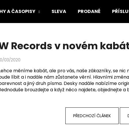
HY A ČASOPISY
SLEVA
PRODANÉ
PŘÍSLU
Co potřebujete najít?
W Records v novém kabá
HLEDAT
10/03/2020
Lehce měníme kabát, ale pro vás, naše zákazníky, se nic
bude líbit a i nadále nám zůstanete věrní. Hlavními změnami
Doporučujeme
barevnost a jiný druh písma. Desky nadále nabízíme origi
Jednoduše brouzdejte a když něco najdete, objednejte a 
PŘEDCHOZÍ ČLÁNEK