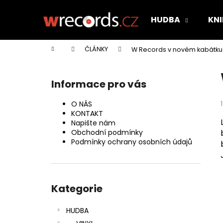
K
Přejít
na
o
HUDBA
KNI
obsah
Zpět
Zpět
š
do
do
í
Domů
ČLÁNKY
W Records v novém kabátku
k
obchodu
obchodu
P
o
Informace pro vás
s
t
O NÁS
r
KONTAKT
Napište nám
a
Obchodní podmínky
n
Podmínky ochrany osobních údajů
n
í
Přeskočit
p
kategorie
Kategorie
a
n
HUDBA
e