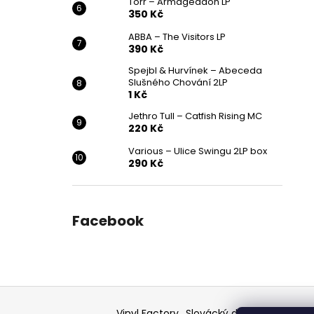
Törr – Armageddon LP
350 Kč
ABBA – The Visitors LP
390 Kč
Spejbl & Hurvínek – Abeceda
Slušného Chování 2LP
1 Kč
Jethro Tull – Catfish Rising MC
220 Kč
Various ‎– Ulice Swingu 2LP box
290 Kč
Facebook
Z
á
Vinyl Factory
Slovácký deník - článek
F