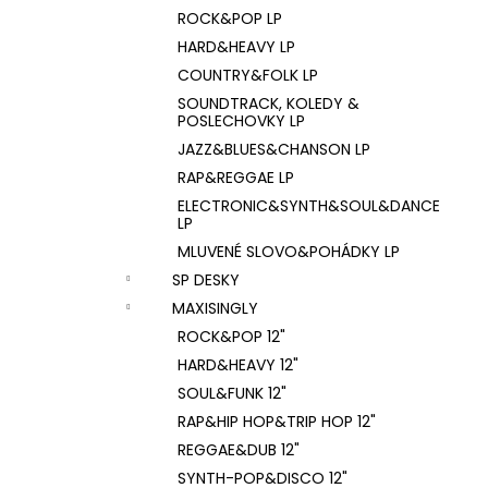
ROCK&POP LP
HARD&HEAVY LP
COUNTRY&FOLK LP
SOUNDTRACK, KOLEDY &
POSLECHOVKY LP
JAZZ&BLUES&CHANSON LP
RAP&REGGAE LP
ELECTRONIC&SYNTH&SOUL&DANCE
LP
MLUVENÉ SLOVO&POHÁDKY LP
SP DESKY
MAXISINGLY
ROCK&POP 12"
HARD&HEAVY 12"
SOUL&FUNK 12"
RAP&HIP HOP&TRIP HOP 12"
REGGAE&DUB 12"
SYNTH-POP&DISCO 12"