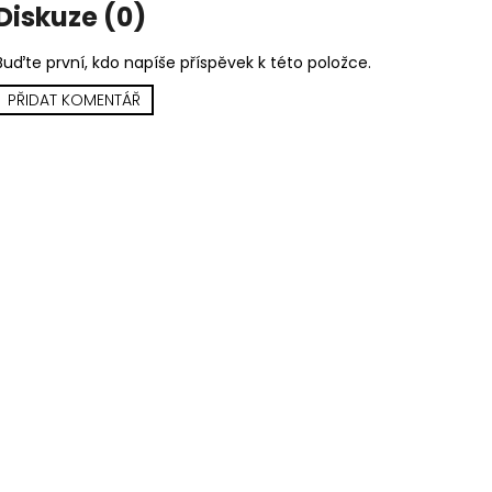
MARTIN KRATOCHVÍL & JAZZ Q ‎–
PINK FLOYD – TH
Diskuze (0)
HODOKVAS (FEASTING) LP
OF DAWN CD
390 Kč
290 Kč
Buďte první, kdo napíše příspěvek k této položce.
PŘIDAT KOMENTÁŘ