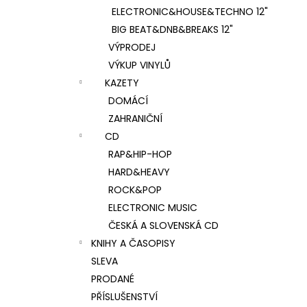
ELECTRONIC&HOUSE&TECHNO 12"
BIG BEAT&DNB&BREAKS 12"
VÝPRODEJ
VÝKUP VINYLŮ
KAZETY
DOMÁCÍ
ZAHRANIČNÍ
CD
RAP&HIP-HOP
HARD&HEAVY
ROCK&POP
ELECTRONIC MUSIC
ČESKÁ A SLOVENSKÁ CD
KNIHY A ČASOPISY
SLEVA
PRODANÉ
PŘÍSLUŠENSTVÍ