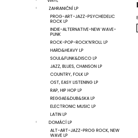
VINYL
U2 – THE JOSHUA TREE LP
l
ZAHRANIČNÍ LP
1 290 Kč
PROG-ART-JAZZ-PSYCHEDELIC
ROCK LP
INDIE-ALTERNATIVE-NEW WAVE-
PUNK
ROCK-POP-ROCK’N’ROLL LP
HARD&HEAVY LP
SOUL&FUNK&DISCO LP
JAZZ, BLUES, CHANSON LP
COUNTRY, FOLK LP
OST, EASY LISTENING LP
RAP, HIP HOP LP
REGGAE&DUB&SKA LP
ELECTRONIC MUSIC LP
LATIN LP
DOMÁCÍ LP
ALT-ART-JAZZ-PROG ROCK, NEW
WAVE LP