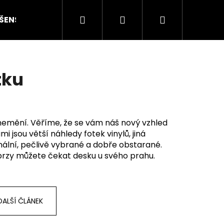
Hledat
Přihlášení
Nákupní
ŠENSTVÍ
HODNOCENÍ STAVU
O NÁS
ČLÁN
košík
tku
 nemění. Věříme, že se vám náš nový vzhled
 jsou větší náhledy fotek vinylů, jiná
nální, pečlivě vybrané a dobře obstarané.
brzy můžete čekat desku u svého prahu.
Následující
DALŠÍ ČLÁNEK