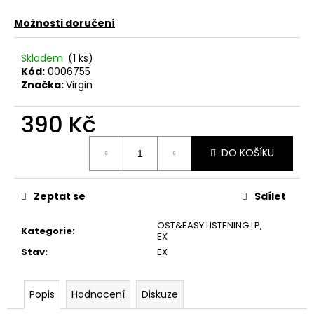
č
u
Možnosti doručení
j
e
Skladem
(1 ks)
m
Kód:
0006755
e
Značka:
Virgin
390 Kč
JETHRO
TULL
Měrná
–
DO KOŠÍKU
cena:
CATFISH
RISING
MC
Zeptat se
Sdílet
220
Kč
OST&EASY LISTENING LP
,
Kategorie
:
EX
Stav
:
EX
Popis
Hodnocení
Diskuze