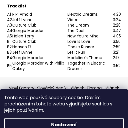
Tracklist
A1
P.P. Arnold
Electric Dreams
4:20
A2
Jeff Lynne
Video
3:24
A3
Culture Club
The Dream
2:28
A4
Giorgio Moroder
The Duel
3:47
A5
Helen Terry
Now You're Mine
4:05
B1
Culture Club
Love Is Love
3:50
B2
Heaven 17
Chase Runner
2:59
B3
Jeff Lynne
Let It Run
3:21
B4
Giorgio Moroder
Madeline's Theme
2:17
Giorgio Moroder
With
Philip
Together In Electric
B5
3:52
Oakey
Dreams
Z
á
Vinyl Factory
Slovácký deník - článek
Finmag - článek
p
W Records Mixcloud
Eastalgia
YouTube Profile
Tento web používá soubory cookie. Dalším
Discogs Profile
Facebook
výběr z hroznů
a
procházením tohoto webu vyjadřujete souhlas s
Top prodejce mincí
Aukro
t
jejich používáním.
í
Vytvořil Shoptet
Nastavení