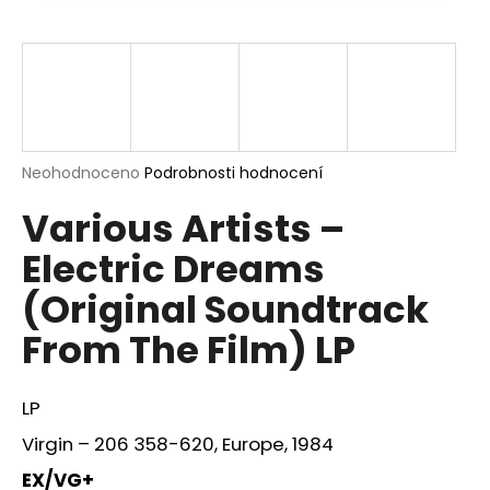
a
j
í
t
?
Průměrné
Neohodnoceno
Podrobnosti hodnocení
hodnocení
Various Artists –
produktu
je
HLEDAT
Electric Dreams
0,0
z
(Original Soundtrack
5
hvězdiček.
From The Film) LP
D
o
p
LP
o
r
Virgin – 206 358-620, Europe, 1984
u
EX/VG+