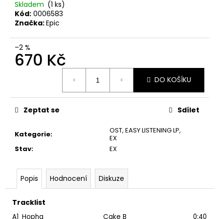
č
Skladem
(1 ks)
u
Kód:
0006583
j
Značka:
Epic
e
m
–2 %
e
670 Kč
Měrná
DO KOŠÍKU
cena:
MARTIN
KRATOCHVÍL
&
JAZZ
Zeptat se
Sdílet
Q
‎–
OST, EASY LISTENING LP
,
HODOKVAS
Kategorie
:
EX
(FEASTING)
Stav
:
EX
LP
390
Kč
Popis
Hodnocení
Diskuze
Tracklist
A1
Hopha
Cake B
0:40