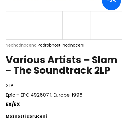
–2 %
a
j
í
t
?
Průměrné
Neohodnoceno
Podrobnosti hodnocení
hodnocení
Various Artists – Slam
produktu
je
HLEDAT
- The Soundtrack 2LP
0,0
z
5
hvězdiček.
2LP
D
Epic – EPC 492607 1, Europe, 1998
o
p
EX/EX
o
r
Možnosti doručení
u