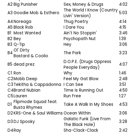
A2
Big Punisher
Sex, Money & Drugs
4:02
The World I Know (Country
A3
Goodie Mob
&
Esthero
5:03
Livin' Version)
A4
Noreaga
Thug Poetry
4:14
A5
Black Rob
I Dare You
4:15
B1
Most Wanted
Ain't No Stoppin'
3:46
B2
Bey
Psychopath Nut
1:39
B3
Q-Tip
Hey
3:06
Ol' Dirty
B4
The Park
3:23
Bastard
&
Coolio
D.O.P.E. (Drugs Oppress
B5
dead prez
4:07
People Everyday)
C1
Ron
Why
1:46
C2
Mobb Deep
Feel My Gat Blow
2:48
C3
Tekitha
&
Cappadonna
I Can See
3:51
C4
Brand Nubian
Time Is Running Out
4:50
C5
Lauren
Run Free
1:27
Flipmode Squad feat.
D1
Take A Walk In My Shoes
4:53
Busta Rhymes
D2
KRS-One
&
Saul Williams
Ocean Within
3:06
Galatic Funk (Live From
D3
DJ Spooky
3:28
The Black Hole)
D4
Ray
Sha-Clack-Clack
2:42