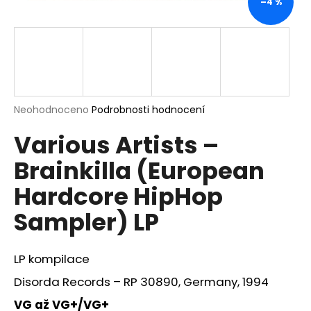
–4 %
a
j
í
t
?
Průměrné
Neohodnoceno
Podrobnosti hodnocení
hodnocení
Various Artists –
produktu
je
HLEDAT
Brainkilla (European
0,0
z
Hardcore HipHop
5
hvězdiček.
Sampler) LP
D
o
p
LP kompilace
o
r
Disorda Records – RP 30890, Germany, 1994
u
VG až VG+/VG+