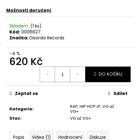
č
u
Možnosti doručení
j
e
Skladem
(1 ks)
m
Kód:
0006627
e
Značka:
Disorda Records
JETHRO
–4 %
620 Kč
TULL
–
Měrná
CATFISH
DO KOŠÍKU
RISING
cena:
MC
220
Zeptat se
Sdílet
Kč
RAP, HIP HOP LP
,
VG až
Kategorie
:
VG+
Stav
:
VG až VG+
Popis
Videa (1)
Hodnocení
Diskuze