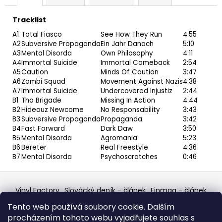
Tracklist
A1
Total Fiasco
See How They Run
4:55
A2
Subversive Propaganda
Ein Jahr Danach
5:10
A3
Mental Disorda
Own Philosophy
4:11
A4
Immortal Suicide
Immortal Comeback
2:54
A5
Caution
Minds Of Caution
3:47
A6
Zombi Squad
Movement Against Nazis
4:38
A7
Immortal Suicide
Undercovered Injustiz
2:44
B1
Tha Brigade
Missing In Action
4:44
B2
Hideouz Newcome
No Responsability
3:43
B3
Subversive Propaganda
Propaganda
3:42
B4
Fast Forward
Dark Daw
3:50
B5
Mental Disorda
Agromania
5:23
B6
Bereter
Real Freestyle
4:36
B7
Mental Disorda
Psychoscratches
0:46
Z
á
Vinyl Factory
Slovácký deník - článek
Finmag - článek
p
W Records Mixcloud
Eastalgia
YouTube Profile
Tento web používá soubory cookie. Dalším
Discogs Profile
Facebook
výběr z hroznů
a
procházením tohoto webu vyjadřujete souhlas s
Top prodejce mincí
Aukro