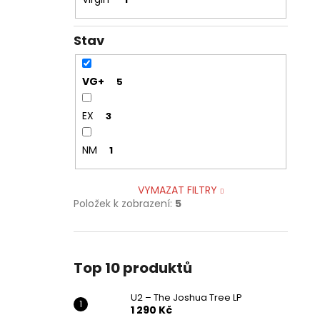
Stav
VG+
5
EX
3
NM
1
VYMAZAT FILTRY
Položek k zobrazení:
5
Top 10 produktů
U2 – The Joshua Tree LP
1 290 Kč