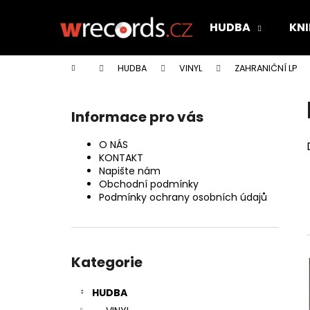
K
Přejít
na
o
HUDBA
KNI
obsah
Zpět
Zpět
š
do
do
í
Domů
HUDBA
VINYL
ZAHRANIČNÍ LP
k
obchodu
obchodu
P
o
Informace pro vás
s
t
O NÁS
r
KONTAKT
Napište nám
a
Obchodní podmínky
n
Podmínky ochrany osobních údajů
n
í
Přeskočit
p
kategorie
Kategorie
a
n
HUDBA
e