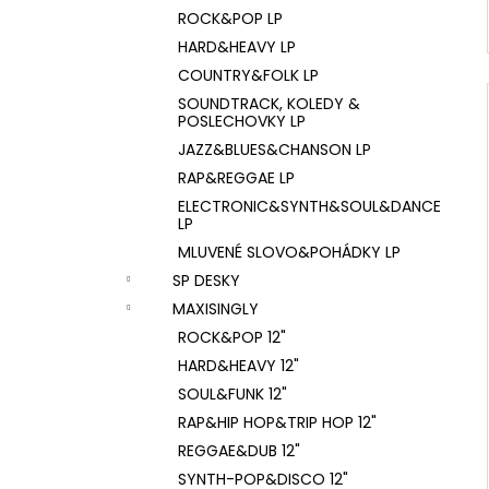
ROCK&POP LP
HARD&HEAVY LP
COUNTRY&FOLK LP
SOUNDTRACK, KOLEDY &
POSLECHOVKY LP
JAZZ&BLUES&CHANSON LP
RAP&REGGAE LP
ELECTRONIC&SYNTH&SOUL&DANCE
LP
MLUVENÉ SLOVO&POHÁDKY LP
SP DESKY
MAXISINGLY
ROCK&POP 12"
HARD&HEAVY 12"
SOUL&FUNK 12"
RAP&HIP HOP&TRIP HOP 12"
REGGAE&DUB 12"
SYNTH-POP&DISCO 12"