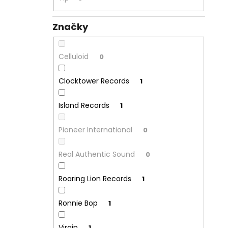
Značky
Celluloid
0
Clocktower Records
1
Island Records
1
Pioneer International
0
Real Authentic Sound
0
Roaring Lion Records
1
Ronnie Bop
1
Virgin
1