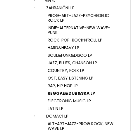
VINYL
U2 – THE JOSHUA TREE LP
l
ZAHRANIČNÍ LP
1 290 Kč
PROG-ART-JAZZ-PSYCHEDELIC
ROCK LP
INDIE-ALTERNATIVE-NEW WAVE-
PUNK
ROCK-POP-ROCK’N’ROLL LP
HARD&HEAVY LP
SOUL&FUNK&DISCO LP
JAZZ, BLUES, CHANSON LP
COUNTRY, FOLK LP
OST, EASY LISTENING LP
RAP, HIP HOP LP
REGGAE&DUB&SKA LP
ELECTRONIC MUSIC LP
LATIN LP
DOMÁCÍ LP
ALT-ART-JAZZ-PROG ROCK, NEW
WAVE LP