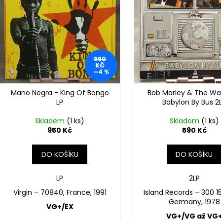
i
MARTIN KRATOCHVÍL & JAZZ Q ‎–
PINK FLOYD – TH
r
s
HODOKVAS (FEASTING) LP
OF DAWN CD
o
p
390 Kč
290 Kč
d
r
u
o
k
990
d
KČ
t
–4 %
u
ů
k
Mano Negra - King Of Bongo
Bob Marley & The Wai
t
LP
Babylon By Bus 2
ů
Skladem
(1 ks)
Skladem
(1 ks)
950 Kč
590 Kč
DO KOŠÍKU
DO KOŠÍKU
LP
2LP
Virgin – 70840, France, 1991
Island Records ‎– 300 
Germany, 1978
VG+/EX
VG+/VG až VG