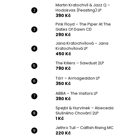
Martin Kratochvíl & Jazz Q ‎–
Hodokvas (Feasting) LP
390 Kč
Pink Floyd – The Piper At The
Gates Of Dawn CD
290 Kč
Jana Kratochvílová – Jana
Kratochvílová LP
450 Kč
The Killers – Sawdust 2LP
790 Kč
Törr – Armageddon LP
350 Kč
ABBA – The Visitors LP
390 Kč
Spejbl & Hurvínek – Abeceda
Slušného Chování 2LP
1 Kč
Jethro Tull – Catfish Rising MC
220 Kč