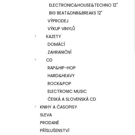
ELECTRONIC&HOUSE&TECHNO 12"
BIG BEAT&DNB&BREAKS 12"
VÝPRODEJ
VÝKUP VINYLŮ
KAZETY
DOMÁCÍ
ZAHRANIČNÍ
CD
RAP&HIP-HOP
HARD&HEAVY
ROCK&POP
ELECTRONIC MUSIC
ČESKÁ A SLOVENSKÁ CD
KNIHY A ČASOPISY
SLEVA
PRODANÉ
PŘÍSLUŠENSTVÍ