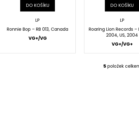
DO KOŠÍKU
DO KOŠÍKU
LP
LP
Ronnie Bop – RB 013, Canada
Roaring Lion Records ‎–
2004, US, 2004
VG+/VG
VG+/VG+
5
položek celke
O
v
l
á
d
a
c
í
p
r
v