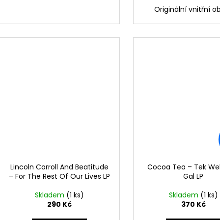
Originální vnitřní o
Lincoln Carroll And Beatitude
Cocoa Tea ‎– Tek W
– For The Rest Of Our Lives LP
Gal LP
Skladem
(1 ks)
Skladem
(1 ks)
290 Kč
370 Kč