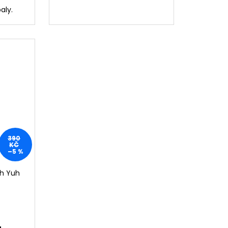
baly.
390
KČ
–5 %
eh Yuh