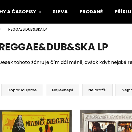
HY A ČASOPISY
SLEVA
PRODANÉ
PŘÍSLU
REGGAE&DUB&SKA LP
Co potřebujete najít?
REGGAE&DUB&SKA LP
HLEDAT
Desek tohoto žánru je čím dál méně, avšak když nějaké r
Doporučujeme
Ř
a
Doporučujeme
Nejlevnější
Nejdražší
Nejp
z
e
V
n
ý
í
p
p