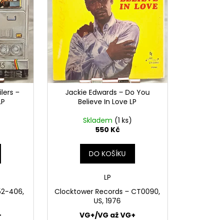
E PIPER AT THE GATES
lers –
Jackie Edwards – Do You
LP
Believe In Love LP
Skladem
(1 ks)
550 Kč
DO KOŠÍKU
LP
152-406,
Clocktower Records – CT0090,
US, 1976
+
VG+/VG až VG+