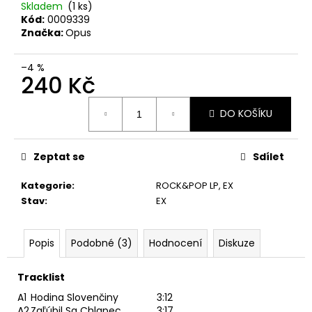
č
Skladem
(1 ks)
u
Kód:
0009339
j
Značka:
Opus
e
m
–4 %
e
240 Kč
Měrná
DO KOŠÍKU
cena:
JETHRO
TULL
–
CATFISH
Zeptat se
Sdílet
RISING
MC
Kategorie
:
ROCK&POP LP
,
EX
220
Stav
:
EX
Kč
Popis
Podobné (3)
Hodnocení
Diskuze
Tracklist
A1
Hodina Slovenčiny
3:12
A2
Zaľúbil Sa Chlapec
3:17