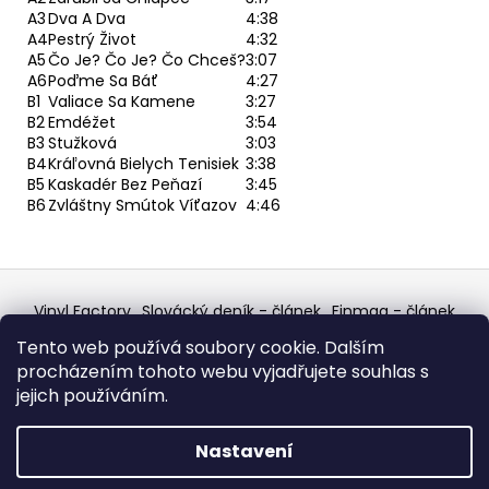
A3
Dva A Dva
4:38
A4
Pestrý Život
4:32
A5
Čo Je? Čo Je? Čo Chceš?
3:07
A6
Poďme Sa Báť
4:27
B1
Valiace Sa Kamene
3:27
B2
Emdéžet
3:54
B3
Stužková
3:03
B4
Kráľovná Bielych Tenisiek
3:38
B5
Kaskadér Bez Peňazí
3:45
B6
Zvláštny Smútok Víťazov
4:46
Z
á
Vinyl Factory
Slovácký deník - článek
Finmag - článek
p
W Records Mixcloud
Eastalgia
YouTube Profile
Tento web používá soubory cookie. Dalším
Discogs Profile
Facebook
výběr z hroznů
a
procházením tohoto webu vyjadřujete souhlas s
Top prodejce mincí
Aukro
t
jejich používáním.
í
Vytvořil Shoptet
Nastavení
Copyright 2026
W Records - osvědčený prodejce