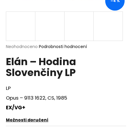
–4 %
a
j
í
t
?
Průměrné
Neohodnoceno
Podrobnosti hodnocení
hodnocení
Elán – Hodina
produktu
je
HLEDAT
Slovenčiny LP
0,0
z
5
hvězdiček.
LP
D
Opus ‎– 9113 1622, CS, 1985
o
p
EX/VG+
o
r
Možnosti doručení
u