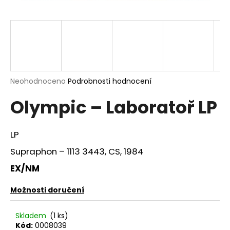
a
j
í
t
?
Průměrné
Neohodnoceno
Podrobnosti hodnocení
hodnocení
Olympic – Laboratoř LP
produktu
je
HLEDAT
0,0
z
LP
5
hvězdiček.
Supraphon ‎– 1113 3443, CS, 1984
D
EX/NM
o
p
Možnosti doručení
o
r
Skladem
(1 ks)
u
Kód:
0008039