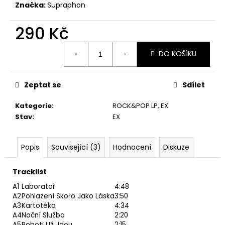
č
Značka:
Supraphon
u
j
290 Kč
e
m
Měrná
DO KOŠÍKU
e
cena:
Zeptat se
Sdílet
MARTIN
KRATOCHVÍL
&
Kategorie
:
ROCK&POP LP
,
EX
JAZZ
Stav
:
EX
Q
‎–
HODOKVAS
(FEASTING)
Popis
Související (3)
Hodnocení
Diskuze
LP
390
Tracklist
Kč
A1
Laboratoř
4:48
A2
Pohlazení Skoro Jako Láska
3:50
A3
Kartotéka
4:34
A4
Noční Služba
2:20
A5
Roboti Už Jdou
2:15