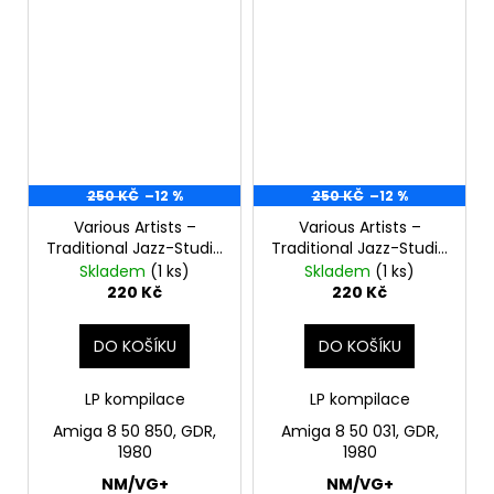
250 KČ
–12 %
250 KČ
–12 %
Various Artists –
Various Artists –
Traditional Jazz-Studio
Traditional Jazz-Studio
Nr. 2 LP
Nr. 1 LP
Skladem
(1 ks)
Skladem
(1 ks)
220 Kč
220 Kč
DO KOŠÍKU
DO KOŠÍKU
LP kompilace
LP kompilace
Amiga 8 50 850, GDR,
Amiga 8 50 031, GDR,
1980
1980
NM/VG+
NM/VG+