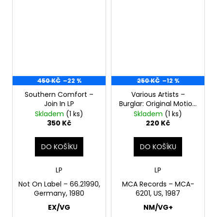
450 KČ
–22 %
250 KČ
–12 %
Southern Comfort ‎–
Various ‎Artists –
Join In LP
Burglar: Original Motion
Picture Soundtrack LP
Skladem
(1 ks)
Skladem
(1 ks)
350 Kč
220 Kč
DO KOŠÍKU
DO KOŠÍKU
LP
LP
Not On Label – 66.21990,
MCA Records ‎– MCA-
Germany, 1980
6201, US, 1987
EX/VG
NM/VG+