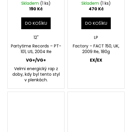
Skladem
(1 ks)
Skladem
(1 ks)
190 Kč
470 Kč
DO KOŠÍKU
DO KOŠÍKU
12"
LP
Partytime Records ‎– PT-
Factory ‎– FACT 150, UK,
101, US, 2004 Re
2009 Re, 180g
VG+/VG+
EX/EX
Velmi energický rap z
doby, kdy byl tento styl
v plenkách.