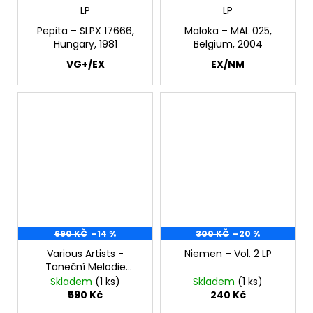
LP
LP
Pepita ‎– SLPX 17666,
Maloka ‎– MAL 025,
Hungary, 1981
Belgium, 2004
VG+/EX
EX/NM
690 KČ
–14 %
300 KČ
–20 %
Various Artists -
Niemen ‎– Vol. 2 LP
Taneční Melodie
Supraphonu 1966-'67
Skladem
(1 ks)
Skladem
(1 ks)
LP
590 Kč
240 Kč