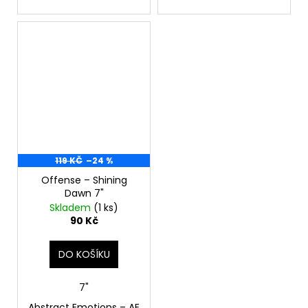
119 KČ
–24 %
Offense – Shining
Dawn 7"
Skladem
(1 ks)
90 Kč
DO KOŠÍKU
7"
Abstract Emotions ‎– AE