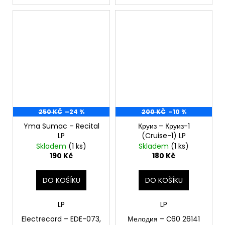
250 KČ
–24 %
200 KČ
–10 %
Yma Sumac ‎– Recital
Круиз ‎– Круиз-1
LP
(Cruise-1) LP
Skladem
(1 ks)
Skladem
(1 ks)
190 Kč
180 Kč
DO KOŠÍKU
DO KOŠÍKU
LP
LP
Electrecord ‎– EDE-073,
Мелодия ‎– С60 26141