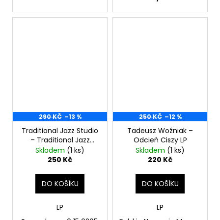
290 KČ
–13 %
250 KČ
–12 %
Traditional Jazz Studio
Tadeusz Woźniak ‎–
– Traditional Jazz
Odcień Ciszy LP
Studio LP
Skladem
(1 ks)
Skladem
(1 ks)
250 Kč
220 Kč
DO KOŠÍKU
DO KOŠÍKU
LP
LP