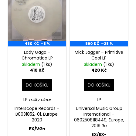
č
u
j
e
m
e
450 KČ
–8 %
590 KČ
–28 %
PINK
Lady Gaga –
Mick Jagger – Primitive
FLOYD
Chromatica LP
Cool LP
–
Skladem
(1 ks)
Skladem
(1 ks)
THE
410 Kč
420 Kč
PIPER
AT
THE
DO KOŠÍKU
DO KOŠÍKU
GATES
OF
DAWN
LP
milky clear
LP
CD
Interscope Records ‎–
Universal Music Group
290
B0031852-01, Europe,
International ‎–
Kč
2020
0602508118449, Europe,
2019 Re
EX/VG+
EX/EX-