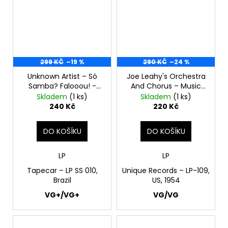
299 KČ
–19 %
290 KČ
–24 %
Unknown Artist ‎– Só
Joe Leahy's Orchestra
Samba? Falooou! -
And Chorus – Music
Vol. 2 LP
James Dean Lived By
Skladem
(1 ks)
Skladem
(1 ks)
LP
240 Kč
220 Kč
DO KOŠÍKU
DO KOŠÍKU
LP
LP
Tapecar ‎– LP SS 010,
Unique Records ‎– LP-109,
Brazil
US, 1954
VG+/VG+
VG/VG