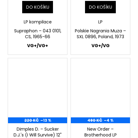
DO KOŠÍKU
DO KOŠÍKU
LP kompilace
LP
Supraphon ‎– 043 0101,
Polskie Nagrania Muza ‎–
CS, 1965-66
SXL 0896, Poland, 1973
VG+/VG+
VG+/VG
220 KČ
–13 %
490 KČ
–4 %
Dimples D. ‎– Sucker
New Order ‎–
D.J.'s (I Will Survive) 12"
Brotherhood LP