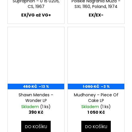
Supraphon ‎– 0 15 0205,
Polskie Nagrania Muza ‎–
CS, 1967
SXL 1160, Poland, 1974
EX/VG až VG+
EX/EX-
450 KČ
–13 %
1 090 KČ
–3 %
Shawn Mendes –
Mudhoney – Piece Of
Wonder LP
Cake LP
Skladem
(1 ks)
Skladem
(1 ks)
390 Kč
1 050 Kč
DO KOŠÍKU
DO KOŠÍKU