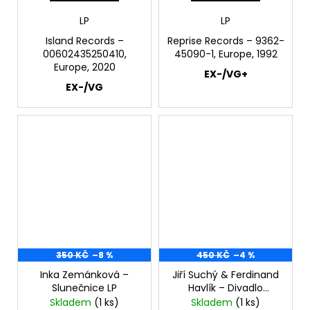
LP
LP
Island Records ‎–
Reprise Records ‎– 9362-
00602435250410,
45090-1, Europe, 1992
Europe, 2020
EX-/VG+
EX-/VG
350 KČ
–8 %
450 KČ
–4 %
Inka Zemánková ‎–
Jiří Suchý & Ferdinand
Slunečnice LP
Havlík ‎– Divadlo
Semafor 1970-1985 3LP
Skladem
(1 ks)
Skladem
(1 ks)