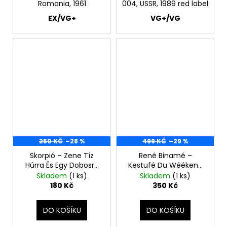
Romania, 1961
004, USSR, 1989 red label
EX/VG+
VG+/VG
250 KČ
–28 %
499 KČ
–29 %
Skorpió ‎– Zene Tíz
René Binamé ‎–
Húrra És Egy Dobosra
Kestufé Du Wéékend
LP
LP
Skladem
(1 ks)
Skladem
(1 ks)
180 Kč
350 Kč
DO KOŠÍKU
DO KOŠÍKU