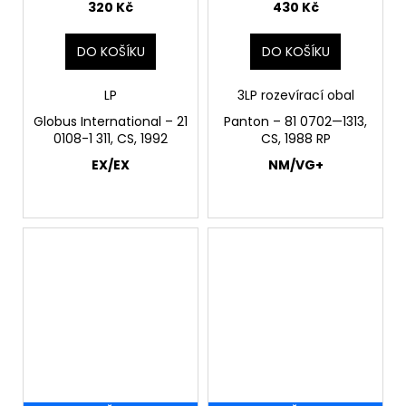
320 Kč
430 Kč
DO KOŠÍKU
DO KOŠÍKU
LP
3LP rozevírací obal
Globus International ‎– 21
Panton ‎– 81 0702—1313,
0108-1 311, CS, 1992
CS, 1988 RP
EX/EX
NM/VG+