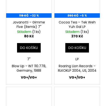
119 KČ
–32 %
390 KČ
–5 %
Jovanotti ‎– Gimme
Cocoa Tea ‎– Tek Weh
Five (Remix) 7"
Yuh Gal LP
Skladem
(1 ks)
Skladem
(1 ks)
80 Kč
370 Kč
DO KOŠÍKU
DO KOŠÍKU
7"
LP
Blow Up – INT 110.778,
Roaring Lion Records ‎–
Germany, 1988
RLKOKLP 2004, US, 2004
VG+/VG+
VG+/VG+