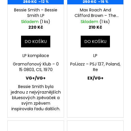
250 KČ
–12 %
250 KČ
–16 %
Bessie Smith – Bessie
Max Roach And
Smith LP
Clifford Brown ‎– The
Best Of Max Roach
Skladem
(1 ks)
Skladem
(1 ks)
And Clifford Brown In
220 Kč
210 Kč
Concert! LP
DO KOŠÍKU
DO KOŠÍKU
LP kompilace
LP
Gramofonový Klub ‎– 0
PolJazz ‎– PSJ 137, Poland,
15 0803, CS, 1970
Re
VG+/VG+
EX/VG+
Bessie Smith byla
jednou z nejvýraznějších
bluesových zpěvaček a
svým zpěvem
inspirovala řadu dalších.