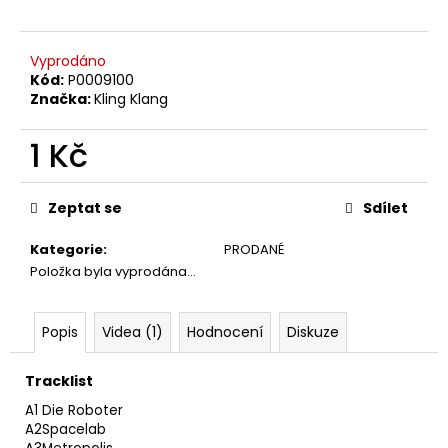
č
u
j
Vyprodáno
e
Kód:
P0009100
m
Značka:
Kling Klang
e
1 Kč
JANA
Měrná
KRATOCHVÍLOVÁ
cena:
–
Zeptat se
Sdílet
JANA
KRATOCHVÍLOVÁ
Kategorie
:
PRODANÉ
LP
Položka byla vyprodána…
450
Kč
Původně:
Popis
Videa (1)
Hodnocení
Diskuze
490
Kč
Tracklist
A1
Die Roboter
A2
Spacelab