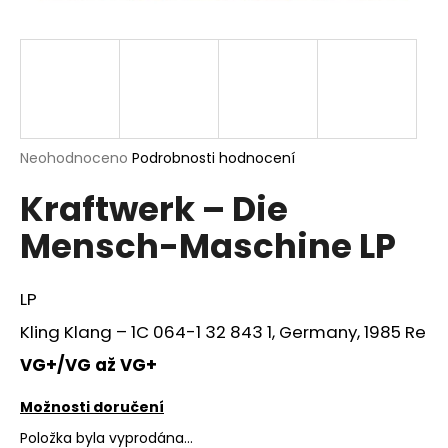
a
j
í
t
?
Průměrné
Neohodnoceno
Podrobnosti hodnocení
hodnocení
Kraftwerk – Die
produktu
je
HLEDAT
Mensch-Maschine LP
0,0
z
5
hvězdiček.
LP
D
Kling Klang – 1C 064-1 32 843 1, Germany, 1985 Re
o
p
VG+/VG až VG+
o
r
Možnosti doručení
u
Položka byla vyprodána…