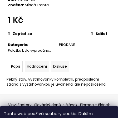
č
Značka:
Mladá Fronta
u
j
1 Kč
e
m
Měrná
e
cena:
Zeptat se
Sdílet
Kategorie
:
PRODANÉ
ABBA
–
Položka byla vyprodána…
THE
VISITORS
LP
Popis
Hodnocení
Diskuze
390
Kč
Pěkný stav, vystřihovánky kompletní, předposlední
strana s vystřihovánkou je uvolněná, ale nepoškozená.
Z
á
Vinyl Factory
Slovácký deník - článek
Finmag - článek
p
W Records Mixcloud
Eastalgia
YouTube Profile
Tento web používá soubory cookie. Dalším
Discogs Profile
Facebook
výběr z hroznů