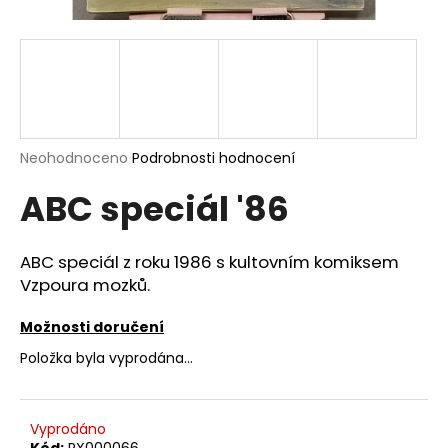
a
j
í
t
?
Průměrné
Neohodnoceno
Podrobnosti hodnocení
hodnocení
ABC speciál '86
produktu
je
HLEDAT
0,0
z
ABC speciál z roku 1986 s kultovním komiksem
5
Vzpoura mozků.
hvězdiček.
D
Možnosti doručení
o
Položka byla vyprodána…
p
o
r
u
Vyprodáno
Kód:
PX000066