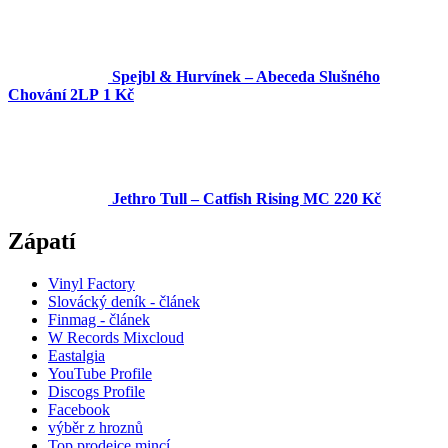
Spejbl & Hurvínek – Abeceda Slušného
Chování 2LP
1 Kč
Jethro Tull – Catfish Rising MC
220 Kč
Zápatí
Vinyl Factory
Slovácký deník - článek
Finmag - článek
W Records Mixcloud
Eastalgia
YouTube Profile
Discogs Profile
Facebook
výběr z hroznů
Top prodejce mincí