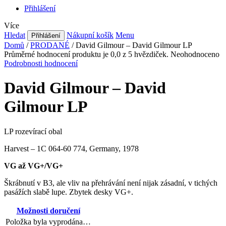
Přihlášení
Více
Hledat
Nákupní košík
Menu
Přihlášení
Domů
/
PRODANÉ
/
David Gilmour – David Gilmour LP
Průměrné hodnocení produktu je 0,0 z 5 hvězdiček.
Neohodnoceno
Podrobnosti hodnocení
David Gilmour – David
Gilmour LP
LP rozevírací obal
Harvest – 1C 064-60 774, Germany, 1978
VG až VG+/VG+
Škrábnutí v B3, ale vliv na přehrávání není nijak zásadní, v tichých
pasážích slabě lupe. Zbytek desky VG+.
Možnosti doručení
Položka byla vyprodána…