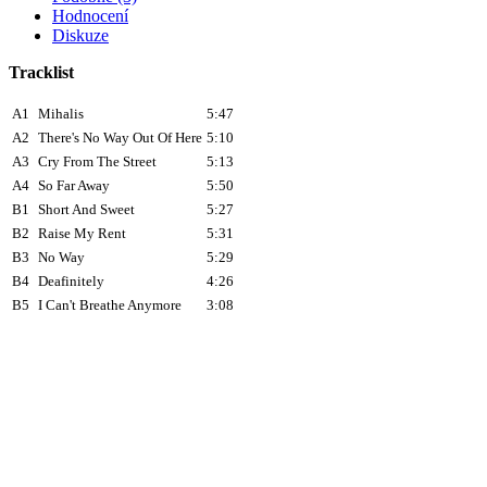
Hodnocení
Diskuze
Tracklist
A1
Mihalis
5:47
A2
There's No Way Out Of Here
5:10
A3
Cry From The Street
5:13
A4
So Far Away
5:50
B1
Short And Sweet
5:27
B2
Raise My Rent
5:31
B3
No Way
5:29
B4
Deafinitely
4:26
B5
I Can't Breathe Anymore
3:08