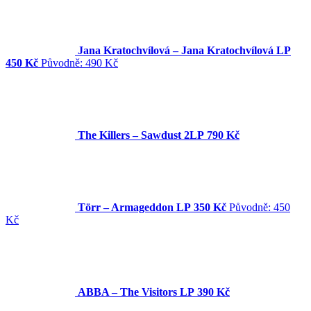
Jana Kratochvílová – Jana Kratochvílová LP
450 Kč
Původně:
490 Kč
The Killers – Sawdust 2LP
790 Kč
Törr – Armageddon LP
350 Kč
Původně:
450
Kč
ABBA – The Visitors LP
390 Kč