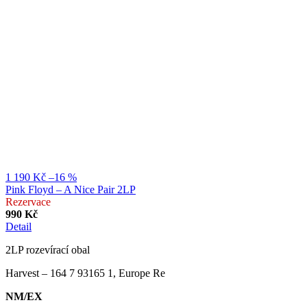
1 190 Kč
–16 %
Pink Floyd ‎– A Nice Pair 2LP
Rezervace
990 Kč
Detail
2LP rozevírací obal
Harvest – 164 7 93165 1, Europe Re
NM/EX