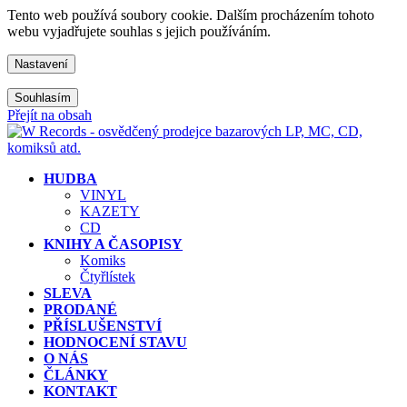
Tento web používá soubory cookie. Dalším procházením tohoto
webu vyjadřujete souhlas s jejich používáním.
Nastavení
Souhlasím
Přejít na obsah
HUDBA
VINYL
KAZETY
CD
KNIHY A ČASOPISY
Komiks
Čtyřlístek
SLEVA
PRODANÉ
PŘÍSLUŠENSTVÍ
HODNOCENÍ STAVU
O NÁS
ČLÁNKY
KONTAKT