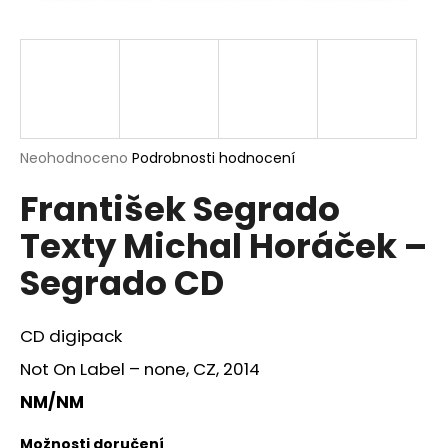
a
j
í
t
?
Průměrné
Neohodnoceno
Podrobnosti hodnocení
hodnocení
František Segrado
produktu
je
HLEDAT
Texty Michal Horáček –
0,0
z
Segrado CD
5
hvězdiček.
D
CD digipack
o
p
Not On Label – none, CZ, 2014
o
NM/NM
r
u
Možnosti doručení