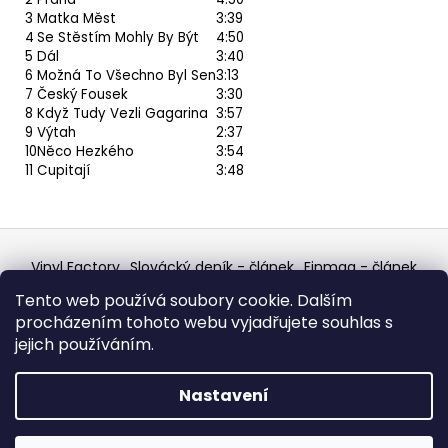
3
Matka Měst
3:39
4
Se Stěstím Mohly By Být
4:50
5
Dál
3:40
6
Možná To Všechno Byl Sen
3:13
7
Český Fousek
3:30
8
Když Tudy Vezli Gagarina
3:57
9
Výtah
2:37
10
Něco Hezkého
3:54
11
Cupitají
3:48
Z
á
Vinyl Factory
Slovácký deník - článek
Finmag - článek
p
W Records Mixcloud
Eastalgia
YouTube Profile
Tento web používá soubory cookie. Dalším
Discogs Profile
Facebook
výběr z hroznů
a
procházením tohoto webu vyjadřujete souhlas s
Top prodejce mincí
Aukro
t
jejich používáním.
í
Vytvořil Shoptet
Nastavení
Copyright 2026
W Records - osvědčený prodejce
bazarových LP, MC, CD, komiksů atd.
. Všechna práva