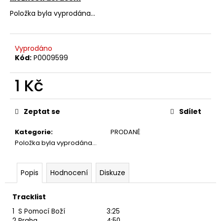
č
u
Položka byla vyprodána…
j
e
m
Vyprodáno
e
Kód:
P0009599
1 Kč
PINK
FLOYD
Měrná
–
cena:
THE
Zeptat se
Sdílet
PIPER
AT
Kategorie
:
PRODANÉ
THE
GATES
Položka byla vyprodána…
OF
DAWN
CD
Popis
Hodnocení
Diskuze
290
Kč
Tracklist
1
S Pomocí Boží
3:25
2
Praha
4:50