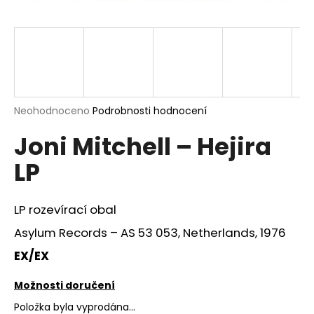
a
j
í
t
?
Průměrné
Neohodnoceno
Podrobnosti hodnocení
hodnocení
Joni Mitchell – Hejira
produktu
je
HLEDAT
LP
0,0
z
5
hvězdiček.
LP rozevírací obal
D
Asylum Records ‎– AS 53 053, Netherlands, 1976
o
p
EX/EX
o
r
Možnosti doručení
u
Položka byla vyprodána…