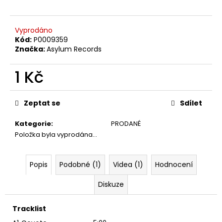
č
u
j
Vyprodáno
e
Kód:
P0009359
m
Značka:
Asylum Records
e
1 Kč
PINK
Měrná
FLOYD
cena:
–
Zeptat se
Sdílet
THE
PIPER
Kategorie
:
PRODANÉ
AT
Položka byla vyprodána…
THE
GATES
OF
DAWN
Popis
Podobné (1)
Videa (1)
Hodnocení
CD
290
Diskuze
Kč
Tracklist