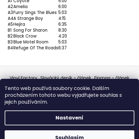
A1
Coyote
5:00
A2
Amelia
6:00
A3
Furry Sings The Blues
5:03
A4
A Strange Boy
4:15
A5
Hejira
6:35
B1
Song For Sharon
8:30
B2
Black Crow
4:20
B3
Blue Motel Room
5:03
B4
Refuge Of The Roads
6:37
Z
á
Vinyl Factory
Slovácký deník - článek
Finmag - článek
p
W Records Mixcloud
Eastalgia
YouTube Profile
Tento web používá soubory cookie. Dalším
Discogs Profile
Facebook
výběr z hroznů
a
procházením tohoto webu vyjadřujete souhlas s
Top prodejce mincí
Aukro
t
jejich používáním.
í
Vytvořil Shoptet
Nastavení
Copyright 2026
W Records - osvědčený prodejce
bazarových LP, MC, CD, komiksů atd.
. Všechna práva
Souhlasím
vyhrazena.