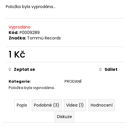
č
u
Položka byla vyprodána…
j
e
m
Vyprodáno
e
Kód:
P0009289
Značka:
Tommü Records
TÖRR
1 Kč
–
ARMAGEDDON
Měrná
LP
cena:
Zeptat se
Sdílet
350
Kč
Původně:
Kategorie
:
PRODANÉ
450
Položka byla vyprodána…
Kč
Popis
Podobné (3)
Videa (1)
Hodnocení
Diskuze