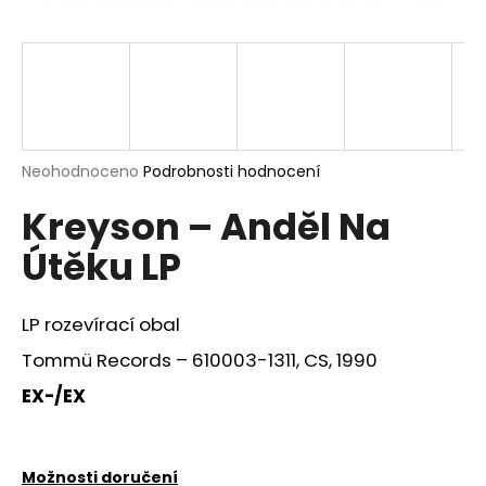
a
j
í
t
?
Průměrné
Neohodnoceno
Podrobnosti hodnocení
hodnocení
Kreyson – Anděl Na
produktu
je
HLEDAT
Útěku LP
0,0
z
5
hvězdiček.
LP rozevírací obal
D
Tommü Records ‎– 610003-1311, CS, 1990
o
p
EX-/EX
o
r
u
Možnosti doručení