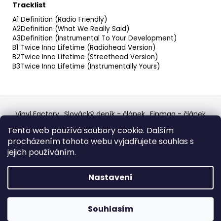
Tracklist
A1
Definition (Radio Friendly)
A2
Definition (What We Really Said)
A3
Definition (Instrumental To Your Development)
B1
Twice Inna Lifetime (Radiohead Version)
B2
Twice Inna Lifetime (Streethead Version)
B3
Twice Inna Lifetime (Instrumentally Yours)
Z
á
Vinyl Factory
Slovácký deník - článek
Finmag - článek
p
W Records Mixcloud
Eastalgia
YouTube Profile
Tento web používá soubory cookie. Dalším
Discogs Profile
Facebook
výběr z hroznů
a
procházením tohoto webu vyjadřujete souhlas s
Top prodejce mincí
Aukro
t
jejich používáním.
í
Vytvořil Shoptet
Nastavení
Copyright 2026
W Records - osvědčený prodejce
bazarových LP, MC, CD, komiksů atd.
. Všechna práva
Souhlasím
vyhrazena.