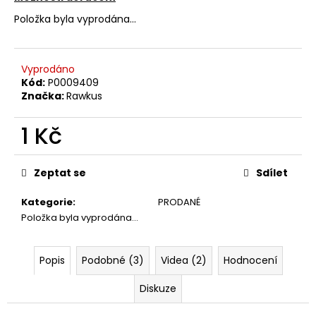
č
u
Položka byla vyprodána…
j
e
m
Vyprodáno
e
Kód:
P0009409
Značka:
Rawkus
ABBA
1 Kč
–
THE
Měrná
VISITORS
cena:
LP
Zeptat se
Sdílet
390
Kč
Kategorie
:
PRODANÉ
Položka byla vyprodána…
Popis
Podobné (3)
Videa (2)
Hodnocení
Diskuze