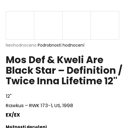
a
j
í
t
?
Průměrné
Neohodnoceno
Podrobnosti hodnocení
hodnocení
Mos Def & Kweli Are
produktu
je
HLEDAT
Black Star – Definition /
0,0
z
Twice Inna Lifetime 12"
5
hvězdiček.
D
12"
o
p
Rawkus – RWK 173-1, US, 1998
o
EX/EX
r
u
Možnosti doručení