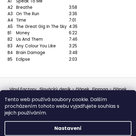
A1
Speak To Me
A2
Breathe
3:58
A3
On The Run
3:36
A4
Time
7:01
A5
The Great Gig In The Sky
4:36
B1
Money
6:22
B2
Us And Them
7:46
B3
Any Colour You Like
3:25
B4
Brain Damage
3:48
B5
Eclipse
2:03
Z
á
Vinyl Factory
Slovácký deník - článek
Finmag - článek
p
W Records Mixcloud
Eastalgia
YouTube Profile
Tento web používá soubory cookie. Dalším
Discogs Profile
Facebook
výběr z hroznů
a
procházením tohoto webu vyjadřujete souhlas s
Top prodejce mincí
Aukro
t
jejich používáním.
í
Vytvořil Shoptet
Nastavení