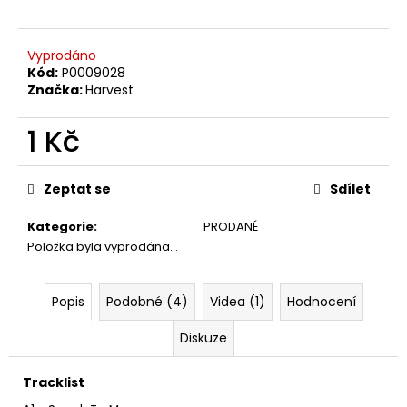
č
u
j
Vyprodáno
e
Kód:
P0009028
m
Značka:
Harvest
e
1 Kč
U2
Měrná
–
cena:
THE
Zeptat se
Sdílet
JOSHUA
TREE
Kategorie
:
PRODANÉ
LP
Položka byla vyprodána…
1
290
Kč
Popis
Podobné (4)
Videa (1)
Hodnocení
Diskuze
Tracklist