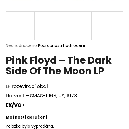
a
j
í
t
?
Průměrné
Neohodnoceno
Podrobnosti hodnocení
hodnocení
Pink Floyd ‎– The Dark
produktu
je
HLEDAT
Side Of The Moon LP
0,0
z
5
hvězdiček.
LP rozevírací obal
D
Harvest – SMAS-11163, US, 1973
o
p
EX/VG+
o
r
Možnosti doručení
u
Položka byla vyprodána…