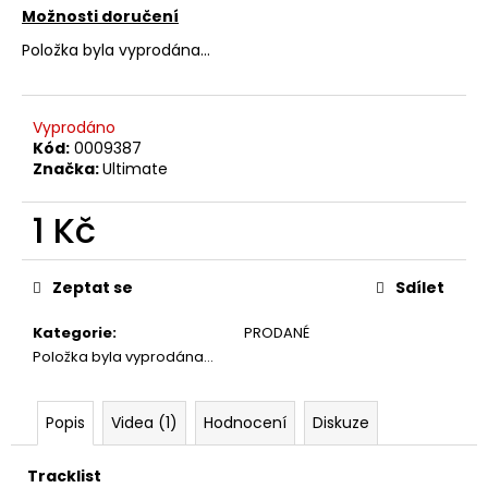
č
Možnosti doručení
u
j
Položka byla vyprodána…
e
m
e
Vyprodáno
Kód:
0009387
Značka:
Ultimate
JETHRO
TULL
1 Kč
–
CATFISH
Měrná
RISING
cena:
MC
Zeptat se
Sdílet
220
Kč
Kategorie
:
PRODANÉ
Položka byla vyprodána…
Popis
Videa (1)
Hodnocení
Diskuze
Tracklist