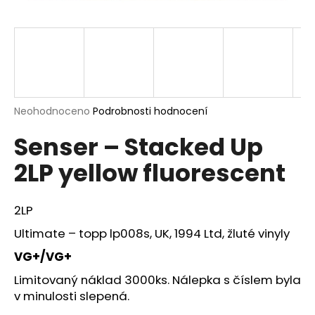
a
j
í
t
?
Průměrné
Neohodnoceno
Podrobnosti hodnocení
hodnocení
Senser – Stacked Up
produktu
je
HLEDAT
2LP yellow fluorescent
0,0
z
5
hvězdiček.
2LP
D
Ultimate ‎– topp lp008s, UK, 1994 Ltd, žluté vinyly
o
p
VG+/VG+
o
Limitovaný náklad 3000ks. Nálepka s číslem byla
r
v minulosti slepená.
u