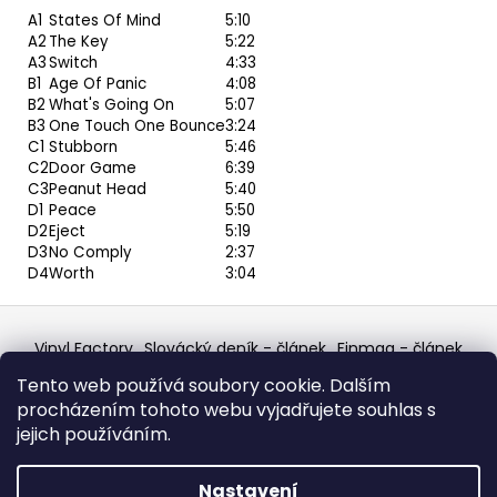
A1
States Of Mind
5:10
A2
The Key
5:22
A3
Switch
4:33
B1
Age Of Panic
4:08
B2
What's Going On
5:07
B3
One Touch One Bounce
3:24
C1
Stubborn
5:46
C2
Door Game
6:39
C3
Peanut Head
5:40
D1
Peace
5:50
D2
Eject
5:19
D3
No Comply
2:37
D4
Worth
3:04
Z
á
Vinyl Factory
Slovácký deník - článek
Finmag - článek
p
W Records Mixcloud
Eastalgia
YouTube Profile
Tento web používá soubory cookie. Dalším
Discogs Profile
Facebook
výběr z hroznů
a
procházením tohoto webu vyjadřujete souhlas s
Top prodejce mincí
Aukro
t
jejich používáním.
í
Vytvořil Shoptet
Nastavení