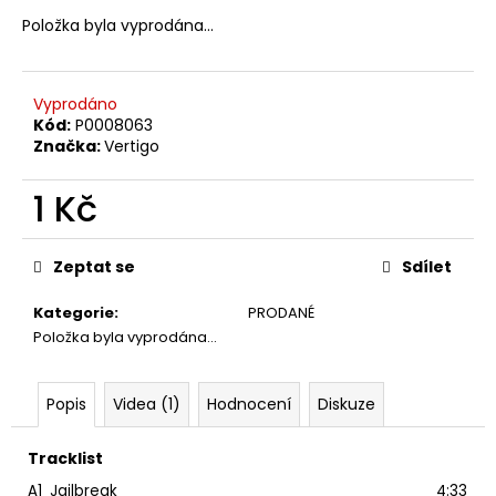
č
u
Položka byla vyprodána…
j
e
m
Vyprodáno
e
Kód:
P0008063
Značka:
Vertigo
PINK
1 Kč
FLOYD
–
Měrná
THE
cena:
PIPER
Zeptat se
Sdílet
AT
THE
Kategorie
:
PRODANÉ
GATES
Položka byla vyprodána…
OF
DAWN
CD
Popis
Videa (1)
Hodnocení
Diskuze
290
Kč
Tracklist
A1
Jailbreak
4:33