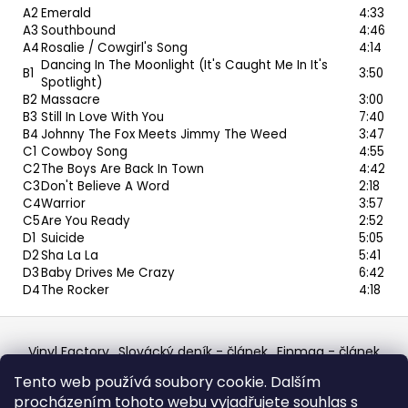
A2
Emerald
4:33
A3
Southbound
4:46
A4
Rosalie / Cowgirl's Song
4:14
Dancing In The Moonlight (It's Caught Me In It's
B1
3:50
Spotlight)
B2
Massacre
3:00
B3
Still In Love With You
7:40
B4
Johnny The Fox Meets Jimmy The Weed
3:47
C1
Cowboy Song
4:55
C2
The Boys Are Back In Town
4:42
C3
Don't Believe A Word
2:18
C4
Warrior
3:57
C5
Are You Ready
2:52
D1
Suicide
5:05
D2
Sha La La
5:41
D3
Baby Drives Me Crazy
6:42
D4
The Rocker
4:18
Z
á
Vinyl Factory
Slovácký deník - článek
Finmag - článek
p
W Records Mixcloud
Eastalgia
YouTube Profile
Tento web používá soubory cookie. Dalším
Discogs Profile
Facebook
výběr z hroznů
a
procházením tohoto webu vyjadřujete souhlas s
Top prodejce mincí
Aukro