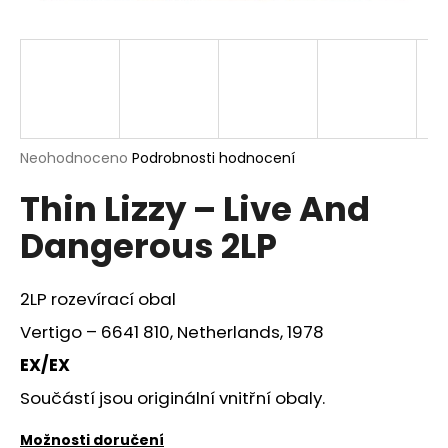
a
j
í
t
?
Průměrné
Neohodnoceno
Podrobnosti hodnocení
hodnocení
Thin Lizzy – Live And
produktu
je
HLEDAT
Dangerous 2LP
0,0
z
5
hvězdiček.
2LP rozevírací obal
D
Vertigo – 6641 810, Netherlands, 1978
o
p
EX/EX
o
Součástí jsou originální vnitřní obaly.
r
u
Možnosti doručení