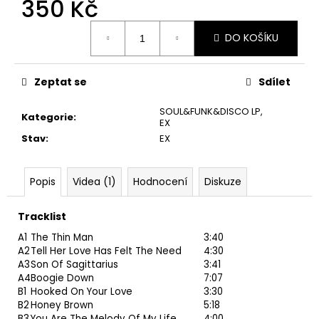
č
350 Kč
u
Měrná
j
DO KOŠÍKU
cena:
e
m
e
Zeptat se
Sdílet
SOUL&FUNK&DISCO LP
,
Kategorie
:
JETHRO
EX
TULL
Stav
:
EX
–
CATFISH
RISING
Popis
Videa (1)
Hodnocení
Diskuze
MC
220
Kč
Tracklist
A1
The Thin Man
3:40
A2
Tell Her Love Has Felt The Need
4:30
A3
Son Of Sagittarius
3:41
A4
Boogie Down
7:07
B1
Hooked On Your Love
3:30
B2
Honey Brown
5:18
B3
You Are The Melody Of My Life
4:00