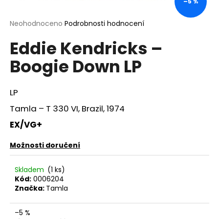
–5 %
a
j
Průměrné
Neohodnoceno
Podrobnosti hodnocení
hodnocení
í
Eddie Kendricks –
produktu
t
je
Boogie Down LP
?
0,0
z
5
hvězdiček.
LP
Tamla – T 330 VI, Brazil, 1974
HLEDAT
EX/VG+
Možnosti doručení
D
o
Skladem
(1 ks)
p
Kód:
0006204
o
Značka:
Tamla
r
u
–5 %