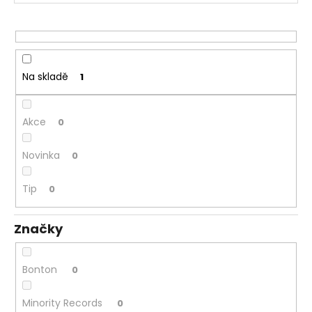
k
a
t
j
ů
í
t
Na skladě
1
?
Akce
0
Novinka
0
HLEDAT
Tip
0
D
Značky
o
p
o
Bonton
0
r
u
Minority Records
0