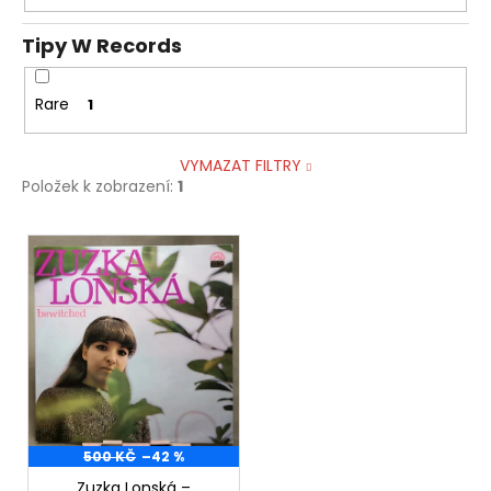
Tipy W Records
Rare
1
VYMAZAT FILTRY
Položek k zobrazení:
1
V
ý
p
i
s
p
r
o
500 KČ
–42 %
d
Zuzka Lonská ‎–