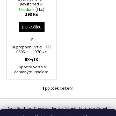
u
Bewitched LP
k
Skladem
(1 ks)
t
290 Kč
ů
DO KOŠÍKU
LP
Supraphon, Artia – 1 13
0535, CS, 1970 Re
EX-/EX
Exportní verze s
červeným labelem.
1
položek celkem
O
v
Z
l
á
á
Vinyl Factory
Slovácký deník - článek
Finmag - článek
d
p
W Records Mixcloud
Eastalgia
YouTube Profile