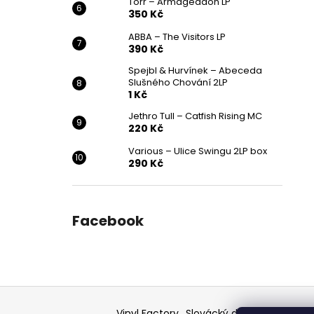
Törr – Armageddon LP
350 Kč
ABBA – The Visitors LP
390 Kč
Spejbl & Hurvínek – Abeceda
Slušného Chování 2LP
1 Kč
Jethro Tull – Catfish Rising MC
220 Kč
Various ‎– Ulice Swingu 2LP box
290 Kč
Facebook
Z
á
Vinyl Factory
Slovácký deník - článek
F