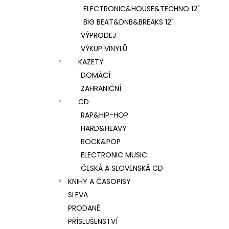
ELECTRONIC&HOUSE&TECHNO 12"
BIG BEAT&DNB&BREAKS 12"
VÝPRODEJ
VÝKUP VINYLŮ
KAZETY
DOMÁCÍ
ZAHRANIČNÍ
CD
RAP&HIP-HOP
HARD&HEAVY
ROCK&POP
ELECTRONIC MUSIC
ČESKÁ A SLOVENSKÁ CD
KNIHY A ČASOPISY
SLEVA
PRODANÉ
PŘÍSLUŠENSTVÍ