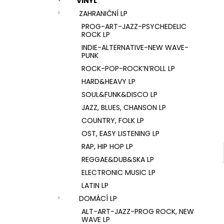
VINYL
U2 – THE JOSHUA TREE LP
l
ZAHRANIČNÍ LP
1 290 Kč
PROG-ART-JAZZ-PSYCHEDELIC
ROCK LP
INDIE-ALTERNATIVE-NEW WAVE-
PUNK
ROCK-POP-ROCK’N’ROLL LP
HARD&HEAVY LP
SOUL&FUNK&DISCO LP
JAZZ, BLUES, CHANSON LP
COUNTRY, FOLK LP
OST, EASY LISTENING LP
RAP, HIP HOP LP
REGGAE&DUB&SKA LP
ELECTRONIC MUSIC LP
LATIN LP
DOMÁCÍ LP
ALT-ART-JAZZ-PROG ROCK, NEW
WAVE LP