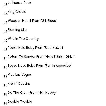
Jailhouse Rock
A3
King Creole
A4
Wooden Heart From 'G.I. Blues'
A5
Flaming Star
A6
Wild In The Country
A7
Rocka Hula Baby From 'Blue Hawaii'
A8
Return To Sender From 'Girls ! Girls ! Girls !'
B1
Bossa Nova Baby From 'Fun In Acapulco'
B2
Viva Las Vegas
B3
Kissin' Cousins
B4
Do The Clam From 'Girl Happy'
B5
Double Trouble
B6