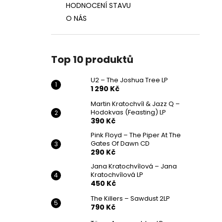
HODNOCENÍ STAVU
O NÁS
Top 10 produktů
U2 – The Joshua Tree LP
1 290 Kč
Martin Kratochvíl & Jazz Q ‎–
Hodokvas (Feasting) LP
390 Kč
Pink Floyd – The Piper At The
Gates Of Dawn CD
290 Kč
Jana Kratochvílová – Jana
Kratochvílová LP
450 Kč
The Killers – Sawdust 2LP
790 Kč