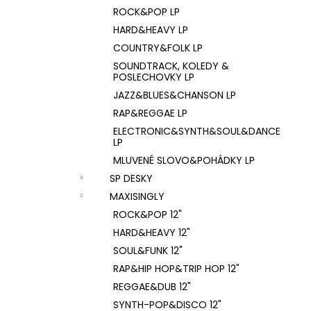
ROCK&POP LP
HARD&HEAVY LP
COUNTRY&FOLK LP
SOUNDTRACK, KOLEDY &
POSLECHOVKY LP
JAZZ&BLUES&CHANSON LP
RAP&REGGAE LP
ELECTRONIC&SYNTH&SOUL&DANCE
LP
MLUVENÉ SLOVO&POHÁDKY LP
SP DESKY
MAXISINGLY
ROCK&POP 12"
HARD&HEAVY 12"
SOUL&FUNK 12"
RAP&HIP HOP&TRIP HOP 12"
REGGAE&DUB 12"
SYNTH-POP&DISCO 12"