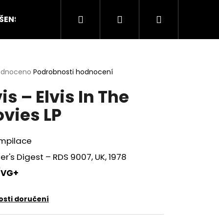
Hledat
Přihlášení
Nákupní
ŠENSTVÍ
HODNOCENÍ STAVU
O NÁS
ČLÁN
košík
rné
odnoceno
Podrobnosti hodnocení
cení
vis – Elvis In The
ktu
vies LP
ček.
ompilace
r's Digest – RDS 9007, UK, 1978
/VG+
Následující
sti doručení