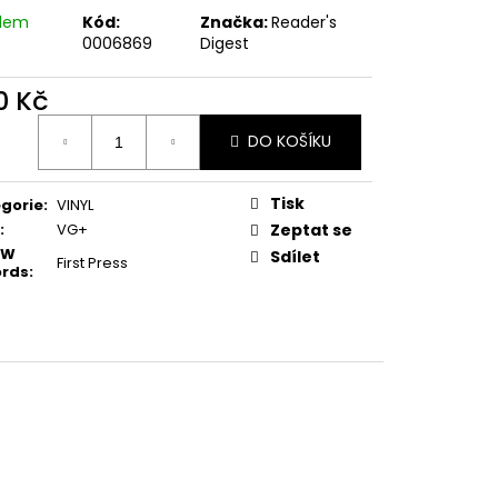
E PIPER AT THE GATES
adem
Kód:
Značka:
Reader's
)
0006869
Digest
0 Kč
ná
DO KOŠÍKU
:
Tisk
gorie
:
VINYL
:
VG+
Zeptat se
 W
Sdílet
First Press
ords
: