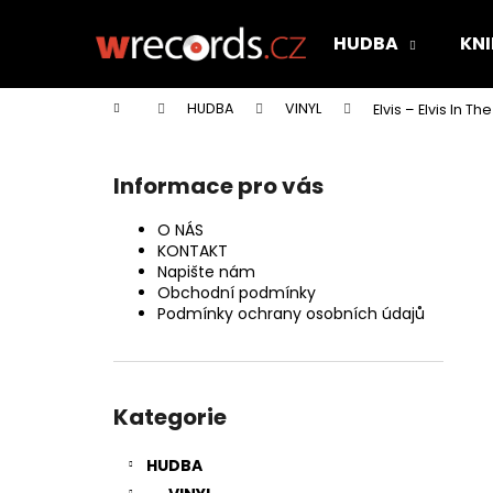
K
Přejít
na
o
HUDBA
KNI
obsah
Zpět
Zpět
š
do
do
í
Domů
HUDBA
VINYL
Elvis – Elvis In Th
k
obchodu
obchodu
P
o
Informace pro vás
s
t
O NÁS
r
KONTAKT
Napište nám
a
Obchodní podmínky
n
Podmínky ochrany osobních údajů
n
í
Přeskočit
p
kategorie
Kategorie
a
n
HUDBA
e