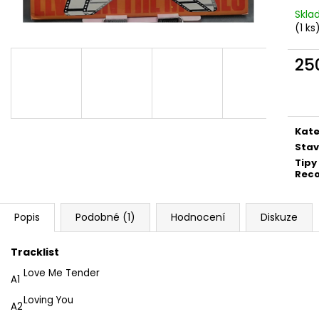
MARTIN KRATOCHVÍL & JAZZ Q ‎–
PINK FLOYD – TH
Skl
HODOKVAS (FEASTING) LP
OF DAWN CD
(1 ks
390 Kč
290 Kč
25
Měr
cena
Kate
Stav
Tipy
Rec
Popis
Podobné (1)
Hodnocení
Diskuze
Tracklist
Love Me Tender
A1
Loving You
A2